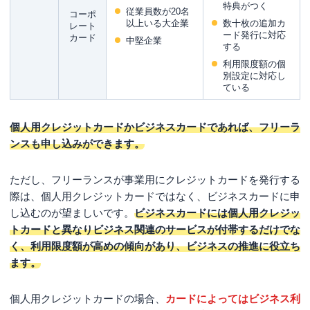
特典がつく
従業員数が20名
個人カード1枚でどんぶり勘定になるのを防げる
コーポ
以上いる大企業
数十枚の追加カ
レート
ード発行に対応
個人カードの規約違反の疑いを防げる
カード
中堅企業
する
節税効果が高い
利用限度額の個
別設定に対応し
経費管理が楽になる
ている
限度額が個人用クレジットカードよりも大きい
個人用クレジットカードかビジネスカードであれば、フリーラ
支払いが1〜2ヶ月先になるため資金繰りに役立つ
ンスも申し込みができます。
ビジネスに役立つ特典が付帯する
フリーランスが事業用のクレジットカードを作る
ただし、フリーランスが事業用にクレジットカードを発行する
デメリット・注意点
際は、個人用クレジットカードではなく、ビジネスカードに申
し込むのが望ましいです。
ビジネスカードには個人用クレジッ
分割払い・リボ払いを選べずキャッシング機能のないカ
トカードと異なりビジネス関連のサービスが付帯するだけでな
ードが多い
く、利用限度額が高めの傾向があり、ビジネスの推進に役立ち
個人カードより年会費が高い傾向にある
ます。
フリーランスがクレジットカードを作るのは難し
い？審査難易度について
個人用クレジットカードの場合、
カードによってはビジネス利