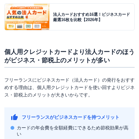
良い？
法人カードおすすめ16選！ビジネスカード
自宅で働いている方の場合
厳選16枚を比較【2026年】
自宅以外に事務所を持っている方の場合
バーチャルオフィスを契約している場合
フリーランスと会社員を兼務している方の場合
個人用クレジットカードより法人カードのほう
契約先の会社に出向している方の場合
がビジネス・節税上のメリットが多い
フリーランスがクレジットカードを利用した際の
経費の仕訳方法
フリーランスにビジネスカード（法人カード）の発行をおすす
めする理由は、個人用クレジットカードを使い回すよりビジネ
ビジネスカードを利用したときの経費処理
ス・節税上のメリットが大きいからです。
フリーランスがクレジットカードを作る際のよく
ある質問
フリーランスはクレジットカードを作れない？
フリーランスがビジネスカードを持つメリット
個人用クレジットカードと法人カードを使い分けるメリ
カードの年会費を全額経費にできるため節税効果が高
ット・デメリットは？
い