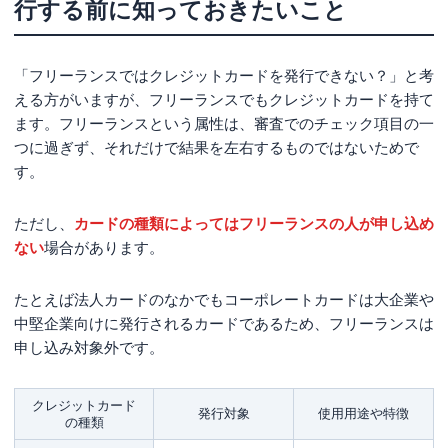
行する前に知っておきたいこと
セゾンコバルト・ビジネス・アメリカン・エキスプレス
®・カード
セゾンプラチナ・ビジネス・アメリカン・エキスプレス
「フリーランスではクレジットカードを発行できない？」と考
®・カード
える方がいますが、フリーランスでもクレジットカードを持て
ます。フリーランスという属性は、審査でのチェック項目の一
楽天ビジネスカード
つに過ぎず、それだけで結果を左右するものではないためで
アメリカン・エキスプレス®・ビジネス・グリーン・カ
す。
ード
アメリカン・エキスプレス®︎・ビジネス・ゴールド・カ
ただし、
カードの種類によってはフリーランスの人が申し込め
ード
ない
場合があります。
ライフカードビジネスライトプラス
たとえば法人カードのなかでもコーポレートカードは大企業や
Airカード
中堅企業向けに発行されるカードであるため、フリーランスは
apollostation PLATINUM BUSINESS
申し込み対象外です。
マネーフォワードビジネスカード
オリコ EX Gold for Biz S
クレジットカード
発行対象
使用用途や特徴
の種類
テックビズゴールドカード