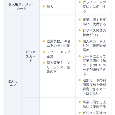
プライベートの
個人用クレジット
フリーランス向けクレジットカードの選び方｜比
個人
支払いに使用す
カード
較すべき項目は？
る
事業に関する支
開業直後でも発行できるか
払いに使用する
年会費
ビジネス関連の
特典がつく
ポイント・マイルの還元率
従業員数が20名
個人用カードよ
利用可能額
以下の中小企業
り利用限度額が
高め
ビジネ
スタートアップ
ETCカード・追加カードの発行可否
スカー
企業
カードによって
ド
従業員用の追加
付帯保険や優待・サービスの内容
個人事業主・フ
カードやETCカ
リーランス、副
ードが発行でき
分割払い・リボ払いに対応するか
業の方
る
キャッシング枠の有無
追加カードの利
法人カ
用限度額を個別
ード
会計処理ソフトと連携できるか
設定できるカー
ドは少ない
ステータス性
事業に関する支
フリーランスが事業用のクレジットカードを作る
払いに使用する
メリット
ビジネス関連の