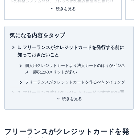
ドの料金システム開発、フレッツ網の機器検証等に携わり
門
2002年に退社。同年、友人と共に起業し、システムの設
テ
続きを見る
計・開発・運用を行う。
に
め
2006年、ポイント交換案内サービス・
ポイ探
の開発に携わ
り、2011年3月
代表取締役に就任
。ポイント探検倶楽部に
■書
気になる内容をタップ
掲載されているポイントは約230種類。ポイントやマイルを
初
中立の立場で語れる数少ない専門家として知られる。
フリーランスがクレジットカードを発行する前に
■保
知っておきたいこと
約100枚のクレジットカードを保有、年間約150万円の年会
KT
費を支払っている、まさにクレジットカードの専門家。
個人用クレジットカードより法人カードのほうがビジネ
一般カードからプラチナカードまで幅広い層のカードを実
■許
ス・節税上のメリットが多い
際に保有・利用し、日々様々なメディアにて、使った人に
有
しか分からない信用できる情報提供を行っています。所有
ユ-3
フリーランスがクレジットカードを作るべきタイミング
されているすべてのカードを月に1度は必ず利用しながら、
フリーランス向けクレジットカードおすすめ15選
おトクな使い方、おすすめの使い方を日々研究中。
続きを見る
三井住友カード ビジネスオーナーズ
三児の父であり家計のやりくりをすべて担当。ポイントの
みならず、クレジットカードや保険なども守備範囲で、近
三井住友カード ビジネスオーナーズ ゴールド
年は投資にも挑戦している。
Biz ONE 一般
フリーランスがクレジットカードを発
【主な著書】
Biz ONE ゴールド
新かんたんポイント&カード生活 (自由国民ムック)