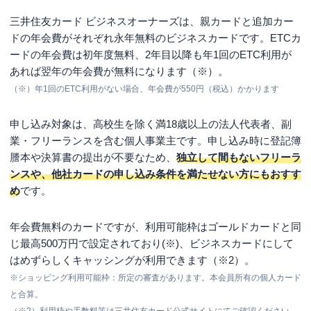
三井住友カード ビジネスオーナーズは、親カードと追加カー
ドの年会費がそれぞれ永年無料のビジネスカードです。ETCカ
ードの年会費は初年度無料、2年目以降も年1回のETC利用が
あれば翌年の年会費が無料になります（※）。
（※）年1回のETC利用がない場合、年会費が550円（税込）かかります
申し込み対象は、高校生を除く満18歳以上の法人代表者、副
業・フリーランスを含む個人事業主です。申し込み時に登記簿
謄本や決算書の提出が不要なため、
独立して間もないフリーラ
ンスや、他社カードの申し込み条件を満たせない方にもおすす
め
です。
年会費無料のカードですが、利用可能枠はゴールドカードと同
じ最高500万円で設定されており(※)、ビジネスカードにして
はめずらしくキャッシングが利用できます（※2）。
※ショッピング利用可能枠：所定の審査があります。本会員所有の個人カード
と合算。