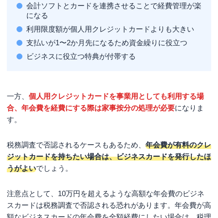
会計ソフトとカードを連携させることで経費管理が楽
フリーランスがクレジットカードの審査に通りやすくす
になる
るには？
利用限度額が個人用クレジットカードよりも大きい
開業前・開業直後のフリーランスでも作れるクレジット
支払いが1〜2か月先になるため資金繰りに役立つ
カードは？
ビジネスに役立つ特典が付帯する
フリーランスはクレジットカード作成時に勤務先をどう
書く？
まとめ
一方、
個人用クレジットカードを事業用としても利用する場
合、年会費を経費にする際は家事按分の処理が必要
になりま
す。
税務調査で否認されるケースもあるため、
年会費が有料のクレ
ジットカードを持ちたい場合は、ビジネスカードを発行したほ
うがよい
でしょう。
注意点として、10万円を超えるような高額な年会費のビジネ
スカードは税務調査で否認される恐れがあります。年会費が高
額なビジネスカードの年会費を全額経費にしたい場合は、税理