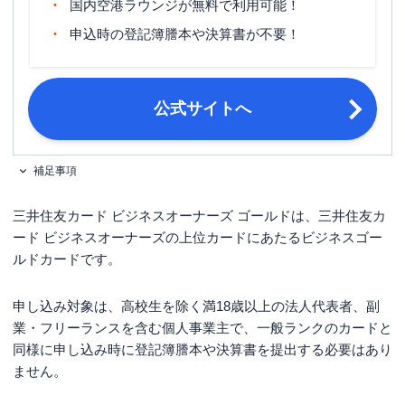
国内空港ラウンジが無料で利用可能！
15日締め・翌月10日支払／月末締
締め日・支払日
申込時の登記簿謄本や決算書が不要！
め・翌月26日支払 ※選択可能
満18歳以上の法人代表者・個人事業主
申し込み条件
（フリーランス・副業を含む）
公式サイトへ
必要書類
法人代表者の本人確認資料
補足事項
三井住友カード ビジネスオーナーズ ゴールドは、三井住友カ
ード ビジネスオーナーズの上位カードにあたるビジネスゴー
ルドカードです。
申し込み対象は、高校生を除く満18歳以上の法人代表者、副
業・フリーランスを含む個人事業主で、一般ランクのカードと
同様に申し込み時に登記簿謄本や決算書を提出する必要はあり
ません。