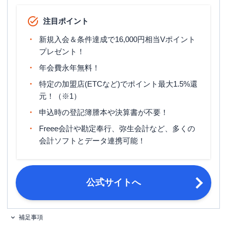
ETCカード発行手数料
無料
注目ポイント
ETCカード年会費
無料（※2）
新規入会＆条件達成で16,000円相当Vポイント
ETCカード発行期間
約2週間
プレゼント！
マイル還元率（最大）
0.5%
年会費永年無料！
旅行傷害保険
海外旅行傷害保険（利用付帯）
特定の加盟店(ETCなど)でポイント最大1.5%還
元！（※1）
ポイント名
Vポイント
申込時の登記簿謄本や決算書が不要！
15日締め・翌月10日／月末締め・翌
締め日・支払日
Freee会計や勘定奉行、弥生会計など、多くの
月26日 ※選択可能
会計ソフトとデータ連携可能！
満18歳以上の法人代表者・個人事業主
申し込み条件
(フリーランス・副業を含む)
法人代表者の本人確認資料（運転免許
公式サイトへ
必要書類
証など）
補足事項