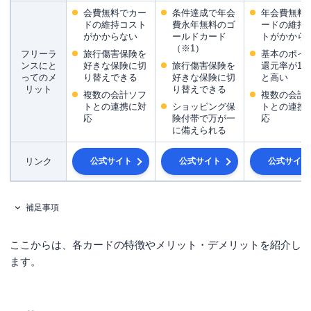
会費無料でカー
条件達成で年会
年会費無料
ドの維持コスト
費永年無料のゴ
ードの維持
がかからない
ールドカード
トがかから
（※1）
フリーラ
旅行傷害保険を
基本のポイ
ンスにと
好きな保険に切
旅行傷害保険を
還元率が1.
ってのメ
り替えできる
好きな保険に切
と高い
リット
り替えできる
複数の会計ソフ
複数の会計
トとの連携に対
ショッピング保
トとの連携
応
険付帯で万が一
応
に備えられる
リンク
公式サイト
公式サイト
公式サイト
補足事項
ここからは、各カードの特徴やメリット・デメリットを紹介し
ます。