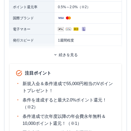
ポイント還元率
0.5%～2.0%（※2）
国際ブランド
電子マネー
発行スピード
1週間程度
ETCカード
追加カード
続きを見る
ETCカード発行手数料
無料
注目ポイント
ETCカード年会費
無料（※3）
新規入会＆条件達成で55,000円相当のVポイン
ETCカード発行期間
2週間程度
トプレゼント！
マイル還元率（最大）
0.5%
条件を達成すると最大2.0%ポイント還元！
（※2）
国内旅行傷害保険（利用付帯）・海外
旅行傷害保険
旅行傷害保険（利用付帯）
条件達成で次年度以降の年会費永年無料＆
10,000ポイント還元！（※1）
ポイント名
Vポイント