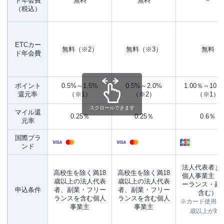
ド年会費
無料
無料
－
（税込）
ETCカー
無料（※2）
無料（※3）
無料
ド年会費
ポイント
0.5%～1.5%
0.5%～2.0%
1.00％～10.5
還元率
（※1）
（※2）
（※1）
スクロールできます
マイル還
0.25％
0.25％
0.6％
元率
国際ブラ
ンド
法人代表者ま
高校生を除く満18
高校生を除く満18
個人事業主（
歳以上の法人代表
歳以上の法人代表
ーランス・副
申込条件
者、副業・フリー
者、副業・フリー
含む）
ランスを含む個人
ランスを含む個人
※カード使用者
事業主
事業主
歳以上が対