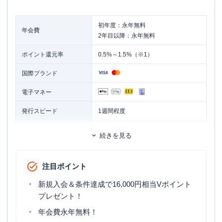
初年度：永年無料
年会費
2年目以降：永年無料
ポイント還元率
0.5%～1.5%（※1）
国際ブランド
電子マネー
発行スピード
1週間程度
ETCカード
追加カード
続きを見る
ETCカード発行手数料
無料
注目ポイント
ETCカード年会費
無料（※2）
新規入会＆条件達成で16,000円相当Vポイント
ETCカード発行期間
約2週間
プレゼント！
マイル還元率（最大）
0.5%
年会費永年無料！