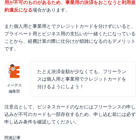
用が不可のものがあるため、事業用の決済をおこなうと利用規
信用情報に傷がついているとクレジットカードを発行で
約違反になる
場合があります。
きない
フリーランスがクレジットカードの審査に通るコ
また個人用と事業用とでクレジットカードを分けずにいると、
ツ
プライベート用とビジネス用の支払いが一緒くたになっている
公式サイト上に「フリーランス・個人事業主向け」と記
ことから、経費計算の際に仕分けが煩雑になるのもデメリット
載のあるカードを選ぶ
です。
開業届を提出する
過去1年分の確定申告書を用意する
たとえ決済金額が少なくても、フリーラン
利用限度額を少額に設定する
スは個人用と事業用でクレジットカードを
イーデス
分けるようにしよう！
キャッシング枠は0円にして申し込む
編集部
支払いの滞納がある場合は解消する
注意点として、ビジネスカードのなかにはフリーランスの申し
固定電話を設置しオフィスの住所を取得する
込みが不可のカードも一部存在するため、申し込む前には必ず
多重申し込みを避ける
申し込み条件を確認してください。
法人カードへの申し込み時に必要な書類
関連記事
フリーランスは「勤務先欄」にどこを記入すれば