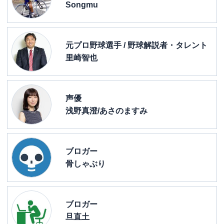
Songmu
元プロ野球選手 / 野球解説者・タレント
里崎智也
声優
浅野真澄/あさのますみ
ブロガー
骨しゃぶり
ブロガー
旦直土