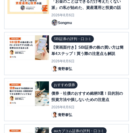
「お金のことはできるだけ考えたくない
派」の私が始めた、資産運用と投資の話
2026年8月6日
Songmu
SBI証券の評判・口コミ
【実画面付き】SBI証券の株の買い方は簡
単4ステップ！買う際の注意点も解説
2026年8月6日
青野泰弘
おすすめ債券
債券・社債のおすすめ銘柄9選！目的別の
投資方法や損しないための注意点
2026年8月6日
青野泰弘
auカブコム証券の評判・口コミ