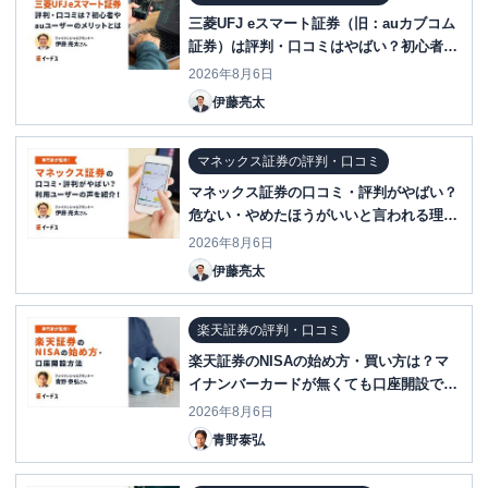
三菱UFJ eスマート証券（旧：auカブコム
証券）は評判・口コミはやばい？初心者や
auユーザーのメリットとは
2026年8月6日
伊藤亮太
マネックス証券の評判・口コミ
マネックス証券の口コミ・評判がやばい？
危ない・やめたほうがいいと言われる理由
を調査！
2026年8月6日
伊藤亮太
楽天証券の評判・口コミ
楽天証券のNISAの始め方・買い方は？マ
イナンバーカードが無くても口座開設でき
る！
2026年8月6日
青野泰弘