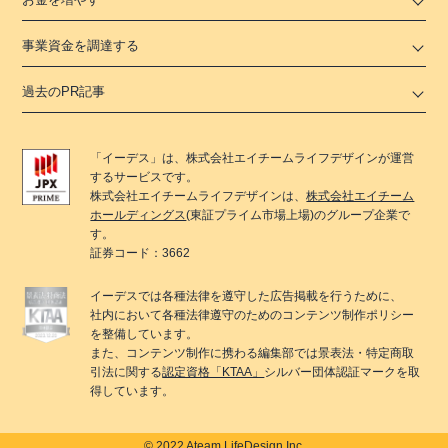
事業資金を調達する
過去のPR記事
「
イーデス
」は、
株式会社エイチームライフデザイン
が運営
するサービスです。
株式会社エイチームライフデザイン
は、
株式会社エイチーム
ホールディングス
(東証プライム市場上場)のグループ企業で
す。
証券コード：3662
イーデス
では各種法律を遵守した広告掲載を行うために、
社内において各種法律遵守のためのコンテンツ制作ポリシー
を整備しています。
また、コンテンツ制作に携わる編集部では景表法・特定商取
引法に関する
認定資格「KTAA」
シルバー団体認証マークを取
得しています。
© 2022 Ateam LifeDesign Inc.