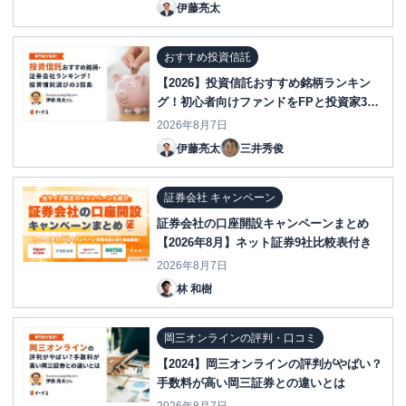
伊藤亮太
おすすめ投資信託
【2026】投資信託おすすめ銘柄ランキン
グ！初心者向けファンドをFPと投資家328
人が選定
2026年8月7日
伊藤亮太
三井秀俊
証券会社 キャンペーン
証券会社の口座開設キャンペーンまとめ
【2026年8月】ネット証券9社比較表付き
2026年8月7日
林 和樹
岡三オンラインの評判・口コミ
【2024】岡三オンラインの評判がやばい？
手数料が高い岡三証券との違いとは