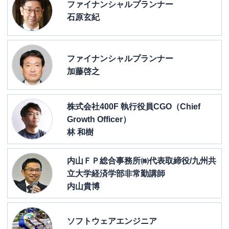
ファイナンシャルプランナー
石原玄紀
ファイナンシャルプランナー
加藤啓之
株式会社400F 執行役員CGO（Chief
Growth Officer）
林 和樹
内山ＦＰ総合事務所㈱代表取締役/九州共
立大学経済学部非常勤講師
内山貴博
ソフトウェアエンジニア