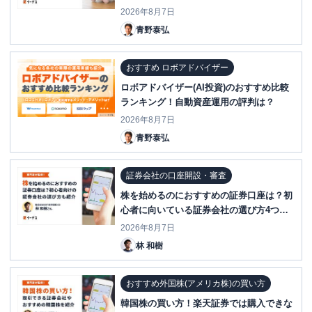
2026年8月7日
青野泰弘
おすすめ ロボアドバイザー
ロボアドバイザー(AI投資)のおすすめ比較
ランキング！自動資産運用の評判は？
2026年8月7日
青野泰弘
証券会社の口座開設・審査
株を始めるのにおすすめの証券口座は？初
心者に向いている証券会社の選び方4つ紹
介
2026年8月7日
林 和樹
おすすめ外国株(アメリカ株)の買い方
韓国株の買い方！楽天証券では購入できな