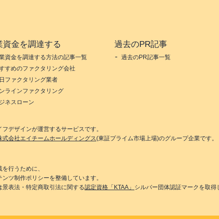
業資金を調達する
過去のPR記事
業資金を調達する方法の記事一覧
過去のPR記事一覧
すすめのファクタリング会社
日ファクタリング業者
ンラインファクタリング
ジネスローン
イフデザイン
が運営するサービスです。
株式会社エイチームホールディングス
(東証プライム市場上場)のグループ企業です。
載を行うために、
テンツ制作ポリシーを整備しています。
は景表法・特定商取引法に関する
認定資格「KTAA」
シルバー団体認証マークを取得