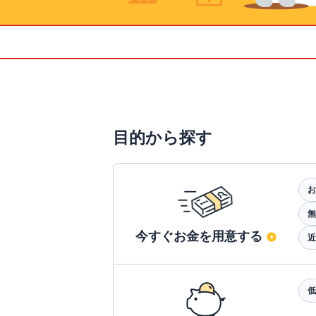
目的から探す
お
無
今すぐお金を用意する
近
低