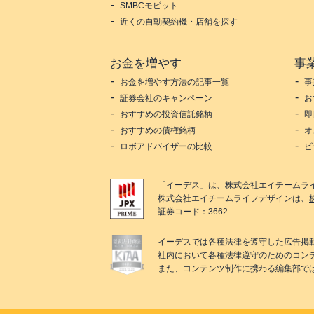
SMBCモビット
近くの自動契約機・店舗を探す
お金を増やす
事
お金を増やす方法の記事一覧
事
証券会社のキャンペーン
お
おすすめの投資信託銘柄
即
おすすめの債権銘柄
オ
ロボアドバイザーの比較
ビ
「
イーデス
」は、
株式会社エイチームラ
株式会社エイチームライフデザイン
は、
証券コード：3662
イーデス
では各種法律を遵守した広告掲
社内において各種法律遵守のためのコン
また、コンテンツ制作に携わる編集部で