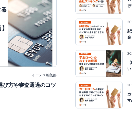
行
2
郵
金
2
【
い
イーデス編集部
選び方や審査通過のコツ
2
カ
す