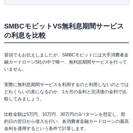
SMBCモビットの無利息期間サービス以上の強み
とは
SMBCモビットはWEB完結なので電話連絡を原則なしに
SMBCモビットVS無利息期間サービス
できる
の利息を比較
SMBCグループなので安心
無利息期間なしをカバーできる使い勝手のいい会員サー
ビス
冒頭でもお伝えしましたが、SMBCモビットには大手消費者金
SMBCモビットを含めた大手消費者金融カードロ
融カードローン5社の中で唯一、無利息期間サービスを行って
ーンの無利息期間サービス状況
いません。
まとめ
実際に無利息期間サービスを利用するのと利用しないのとでは
どれくらいの差になるのか、1カ月の金利と完済後の金利で比
較してみましょう。
比較金額は5万円、10万円、30万円の3パターンを想定し、契
約日の翌日から借入を行い、各消費者金融カードローンの最高
金利を適用するという条件で計算します。