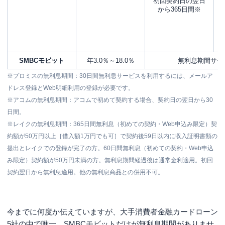
初回契約日の翌日
から
365日間※
SMBCモビット
年3.0％～18.0％
無利息期間サー
※プロミスの無利息期間：30日間無利息サービスを利用するには、メールア
ドレス登録とWeb明細利用の登録が必要です。
※アコムの無利息期間：アコムで初めて契約する場合、契約日の翌日から30
日間。
※レイクの無利息期間：365日間無利息（初めての契約・Web申込み限定）契
約額が50万円以上［借入額1万円でも可］で契約後59日以内に収入証明書類の
提出とレイクでの登録が完了の方。60日間無利息（初めての契約・Web申込
み限定）契約額が50万円未満の方。無利息期間経過後は通常金利適用。初回
契約翌日から無利息適用。他の無利息商品との併用不可。
今までに何度か伝えていますが、大手消費者金融カードローン
5社の中で唯一、SMBCモビットだけが無利息期間がありませ