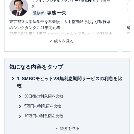
ファイナンシャルプランナー / 塚越FP社労士事務
所
塚越 一央
監修者
東京都立大学法学部を卒業後、大手都市銀行および銀行系
「
のシンクタンクに41年間勤務。
編
定年退職を機に1級ファイナンシャル・プランニング技能士
門
および社会保険労務士のダブルライセンスで「塚越FP社労
テ
続きを見る
士事務所」を立ち上げ、現在に至る。
に
日本FP協会東京支部主催の「神保町FPフォーラム」に参加
め
し、相続のセミナー講師および相談員を務める。
また、外部メディアへの記事執筆や監修、コンサルティン
■書
気になる内容をタップ
グ業務を手掛ける。
初
SMBCモビットVS無利息期間サービスの利息を比
経営理念「お客様に喜んでいただき、信頼される仕事を目
■保
較
指します」
KT
30日後の利息額を比較
■許
有
5万円の利息額を比較
ユ-3
10万円の利息額を比較
30万円の利息額を比較
続きを見る