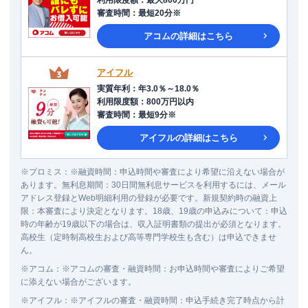
審査時間
：
最短20分※
アコム
の詳細はこちら
アイフル
実質年利
：
年3.0％～18.0％
利用限度額
：
800万円以内
審査時間
：
最短9分※
アイフル
の詳細はこちら
※
プロミス
：
※融資時間：申込時間や審査により希望に沿えない場合が
あります。無利息期間：30日間無利息サービスを利用するには、メール
アドレス登録とWeb明細利用の登録が必要です。新規契約時の融資上
限：本審査により決定となります。18歳、19歳の申込みについて：申込
時の年齢が19歳以下の場合は、収入証明書類の提出が必須となります。
高校生（定時制高校生および高等専門学校生も含む）は申込できませ
ん。
※
アコム
：
※アコムの審査・融資時間：お申込時間や審査によりご希望
に添えない場合がございます。
※
アイフル
：
※アイフルの審査・融資時間：申込手続き完了時点から計