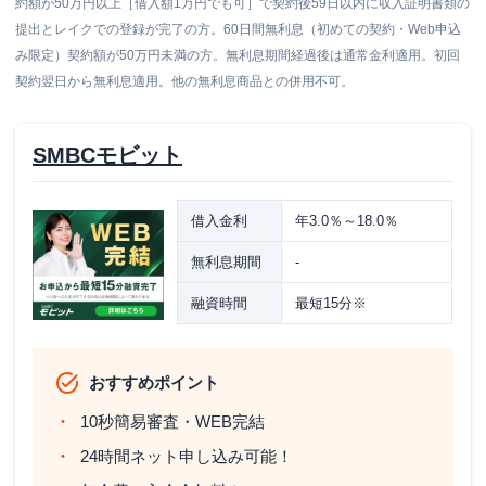
約額が50万円以上［借入額1万円でも可］で契約後59日以内に収入証明書類の
提出とレイクでの登録が完了の方。60日間無利息（初めての契約・Web申込
み限定）契約額が50万円未満の方。無利息期間経過後は通常金利適用。初回
契約翌日から無利息適用。他の無利息商品との併用不可。
SMBCモビット
借入金利
年3.0％～18.0％
無利息期間
-
融資時間
最短15分※
おすすめポイント
10秒簡易審査・WEB完結
24時間ネット申し込み可能！