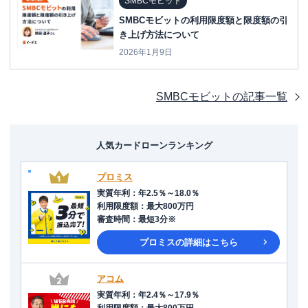
SMBCモビット
SMBCモビットの利用限度額と限度額の引
き上げ方法について
2026年1月9日
SMBCモビット
の記事一覧
人気カードローンランキング
プロミス
実質年利
：
年2.5％～18.0％
利用限度額
：
最大800万円
審査時間
：
最短3分※
プロミス
の詳細はこちら
アコム
実質年利
：
年2.4％～17.9％
利用限度額
：
最大800万円