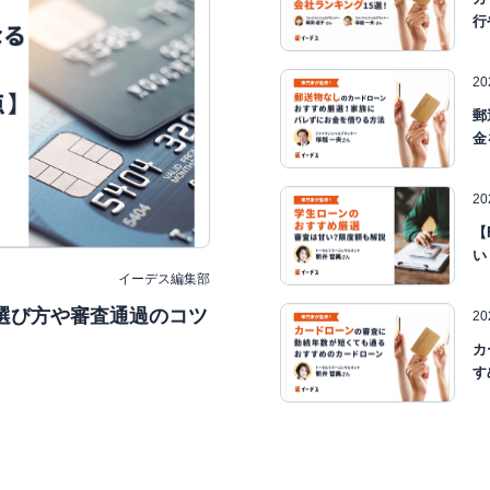
行
2
郵
金
2
【
い
イーデス編集部
選び方や審査通過のコツ
2
カ
す