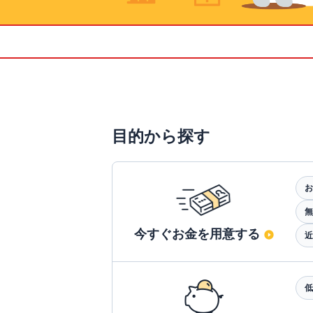
目的から探す
お
無
今すぐお金を用意する
近
低