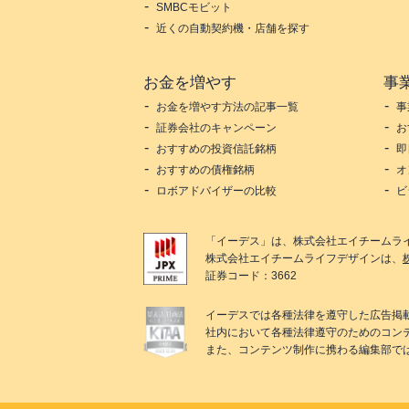
SMBCモビット
近くの自動契約機・店舗を探す
お金を増やす
事
お金を増やす方法の記事一覧
事
証券会社のキャンペーン
お
おすすめの投資信託銘柄
即
おすすめの債権銘柄
オ
ロボアドバイザーの比較
ビ
「
イーデス
」は、
株式会社エイチームラ
株式会社エイチームライフデザイン
は、
証券コード：3662
イーデス
では各種法律を遵守した広告掲
社内において各種法律遵守のためのコン
また、コンテンツ制作に携わる編集部で