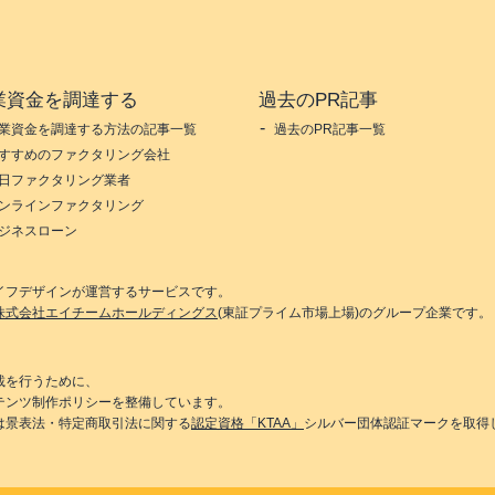
業資金を調達する
過去のPR記事
業資金を調達する方法の記事一覧
過去のPR記事一覧
すすめのファクタリング会社
日ファクタリング業者
ンラインファクタリング
ジネスローン
イフデザイン
が運営するサービスです。
株式会社エイチームホールディングス
(東証プライム市場上場)のグループ企業です。
載を行うために、
テンツ制作ポリシーを整備しています。
は景表法・特定商取引法に関する
認定資格「KTAA」
シルバー団体認証マークを取得