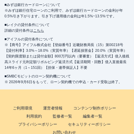
■みずほ銀行カードローンについて
※みずほ銀行住宅ローンのご利用で、みずほ銀行カードローンの金利が年
0.5%引き下がります。引き下げ適用後の金利は年1.5%~13.5%です。
■レイクの貸付条件について
詳細の貸付条件は
こちら
■アイフルの貸付条件について
※【商号】アイフル株式会社【登録番号】近畿財務局長（15）第00218号
【貸付利率】3.0%～18.0%（実質年率）【遅延損害金】20.0%（実質年率）
【契約限度額または貸付金額】800万円以内（要審査）【返済方式】借入後残
高スライド元利定額リボルビング返済方式【返済期間・回数】借入直後最長
14年6ヶ月（1～151回）【担保・連帯保証人】不要
■SMBCモビットのローン契約機について
※ 2026年9月6日をもって、ローン契約機での申込・カード受取は終了。
ご利用環境
運営者情報
コンテンツ制作ポリシー
利用規約
監修者一覧
編集者一覧
プライバシーポリシー
セキュリティーポリシー
お問い合わせ