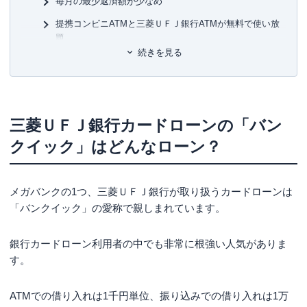
毎月の最少返済額が少なめ
ユ-3
提携コンビニATMと三菱ＵＦＪ銀行ATMが無料で使い放
題
続きを見る
三菱ＵＦＪ銀行カードローン「バンクイック」を
他社のカードローンと徹底比較！
三菱ＵＦＪ銀行カードローン「バンクイック」を選ぶ３
つのデメリット
三菱ＵＦＪ銀行カードローンの「バン
バンクイックの口コミや評判
クイック」はどんなローン？
三菱ＵＦＪ銀行カードローン「バンクイック」の
審査の流れ
メガバンクの1つ、三菱ＵＦＪ銀行が取り扱うカードローンは
バンクイックの仮審査通ったら大丈夫？
「バンクイック」の愛称で親しまれています。
三菱ＵＦＪ銀行カードローン「バンクイック」の電話確
認実施内容
銀行カードローン利用者の中でも非常に根強い人気がありま
す。
三菱ＵＦＪ銀行カードローン「バンクイック」の
営業時間（申込み・問い合わせ・ATM利用）
ATMでの借り入れは1千円単位、振り込みでの借り入れは1万
申込受付時間（インターネット・電話）