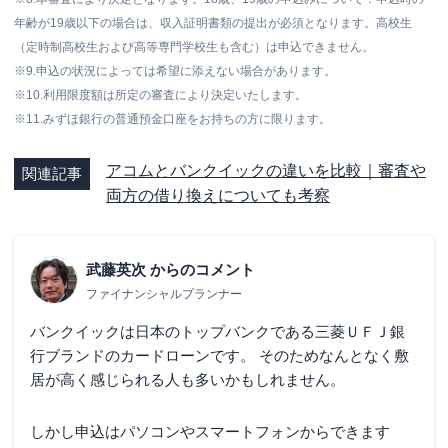
年齢が19歳以下の場合は、収入証明書類の提出が必須となります。高校生
（定時制高校生および高等専門学校生も含む）は申込できません。
※9.申込の状況によっては希望に添えない場合があります。
※10.利用限度額は所定の審査により決定いたします。
※11.みずほ銀行の普通預金口座をお持ちの方に限ります。
アコムとバンクイックの違いを比較｜審査や
関連記事
両方の借り換えについても考察
武藤英次
からのコメント
ファイナンシャルプランナー
バンクイックは日本のトップバンクである三菱ＵＦＪ銀
行ブランドのカードローンです。 そのためなんとなく敷
居が高く感じられる人も多いかもしれません。
しかし申込はパソコンやスマートフォンからできます