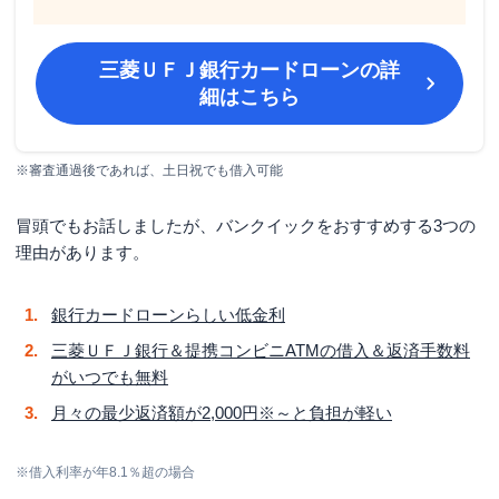
バンクイックカードはいつごろ受け取れますか？
三菱ＵＦＪ銀行カードローン「バンクイック」の
三菱ＵＦＪ銀行カードローン
の詳
増額の仕方
細はこちら
三菱ＵＦＪ銀行カードローン「バンクイック」ス
マホ・モバイルからも利用できる会員サイト
※審査通過後であれば、土日祝でも借入可能
「バンクイック」の会員サイトで何ができる？
暗証番号を忘れてしまった場合
冒頭でもお話しましたが、バンクイックをおすすめする3つの
理由があります。
まとめ
その他三菱ＵＦＪ銀行の商品
銀行カードローンらしい低金利
三菱ＵＦＪ銀行＆提携コンビニATMの借入＆返済手数料
がいつでも無料
月々の最少返済額が2,000円※～と負担が軽い
※借入利率が年8.1％超の場合