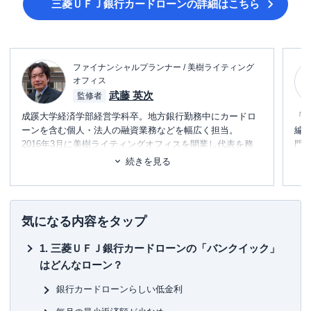
三菱ＵＦＪ銀行カードローン
の詳細はこちら
ファイナンシャルプランナー / 美樹ライティング
オフィス
武藤 英次
監修者
成蹊大学経済学部経営学科卒。地方銀行勤務中にカードロ
「
ーンを含む個人・法人の融資業務などを幅広く担当。
編
2016年3月に美樹ライティングオフィスを開業し代表を務
門
める。
テ
続きを見る
趣味は一眼レフでの写真撮影、5人家族でのおでかけ、ピア
に
ノ演奏、甲子園を目指す長男の高校野球応援など。
め
カナヘイのピスケ＆うさぎグッズを大量コレクト中。
■書
気になる内容をタップ
初
三菱ＵＦＪ銀行カードローンの「バンクイック」
■保
はどんなローン？
KT
銀行カードローンらしい低金利
■許
有