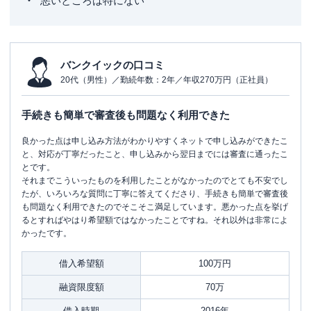
悪いところは特にない
バンクイックの口コミ
20代（男性）／勤続年数：2年／年収270万円（正社員）
手続きも簡単で審査後も問題なく利用できた
良かった点は申し込み方法がわかりやすくネットで申し込みができたこ
と、対応が丁寧だったこと、申し込みから翌日までには審査に通ったこ
とです。
それまでこういったものを利用したことがなかったのでとても不安でし
たが、いろいろな質問に丁寧に答えてくださり、手続きも簡単で審査後
も問題なく利用できたのでそこそこ満足しています。悪かった点を挙げ
るとすればやはり希望額ではなかったことですね。それ以外は非常によ
かったです。
借入希望額
100万円
融資限度額
70万
借入時期
2016年