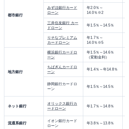
みずほ銀行カード
年2.0％～
ローン
14.0％※
2
都市銀行
三井住友銀行 カー
年1.5％～14.5％
1
ドローン
りそなプレミアム
年1.7％～
1
カードローン
14.0％※
5
横浜銀行カードロ
年1.5％～14.6％
1
ーン
（変動金利）
ちばぎんカードロ
年1.4％～年14.8％
1
地方銀行
ーン
静岡銀行カードロ
年1.5％～14.5％
1
ーン
オリックス銀行カ
ネット銀行
年1.7％～14.8％
ードローン
イオン銀行カード
流通系銀行
年3.8％～13.8％
ローン