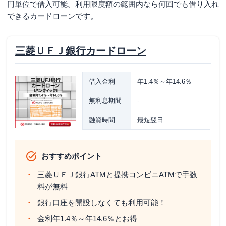
円単位で借入可能。利用限度額の範囲内なら何回でも借り入れ
できるカードローンです。
問い合わせ時間
ATM利用時間
三菱ＵＦＪ銀行の店舗・ATMをお探しの方
三菱ＵＦＪ銀行カードローン
三菱ＵＦＪ銀行カードローン「バンクイック」の
返済方法
借入金利
年1.4％～年14.6％
口座振替の引き落とし時間
無利息期間
-
バンクイックの返済シミュレーション
融資時間
最短翌日
三菱ＵＦＪ銀行カードローン「バンクイック」の
カードについてのQ&A
おすすめポイント
バンクイックカードってどんなカードですか？
三菱ＵＦＪ銀行ATMと提携コンビニATMで手数
バンクイックカードを紛失・破損したのですがどうした
料が無料
らいいですか？
銀行口座を開設しなくても利用可能！
バンクイックカードが再発行手続中のためカードが手元
にないのですが、返済できますか？
金利年1.4％～年14.6％とお得