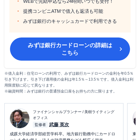
WEBで完結申込なら24時間いつでも受付！
提携コンビニATMで借入も返済も可能
みずほ銀行のキャッシュカードで利用できる
みずほ銀行カードローン
の詳細は
こちら
※借入金利：住宅ローンの利用で、みずほ銀行カードローンの金利を年0.5％
引き下げます。引き下げ適用後の金利は年1.5％～13.5％です。借入金利は利
用限度額に応じて異なります。
※融資時間：みずほ銀行の普通預金口座をお持ちの方に限ります。
ファイナンシャルプランナー / 美樹ライティング
オフィス
武藤 英次
監修者
成蹊大学経済学部経営学科卒。地方銀行勤務中にカードロ
東