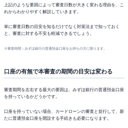
上記のような要因によって審査日数が大きく変わる理由を、こ
在籍確認が取れない
れからわかりやすく解説していきます。
保証会社（オリコ）の保証が受けられない
申し込み時に虚偽の情報を申告した
単に審査日数の目安を知るだけでなく対策法まで知っておく
と、審査に対する不安も軽減できるでしょう。
みずほ銀行カードローンの本審査に落ちたら？次
に取るべき3つの対処法
※審査時間：みずほ銀行の普通預金口座をお持ちの方に限ります。
まずは審査落ちの理由を冷静に分析する
最低6か月は期間を空けてから再申し込みを検討する
口座の有無で本審査の期間の目安は変わる
審査基準が違うほかのカードローンを検討する
みずほ銀行カードローンの審査を通過した人の口
コミ・評判
審査期間を左右する最大の要因は、みずほ銀行の普通預金口座
を持っているかどうかです。
みずほ銀行カードローンの一般的な評判
みずほ銀行カードローンの口コミについて
口座を持っていない場合、カードローンの審査と並行して、新
みずほ銀行カードローン審査の具体的な流れ
たに普通預金口座を開設する手続きも必要になります。
審査前の準備を忘れずに！