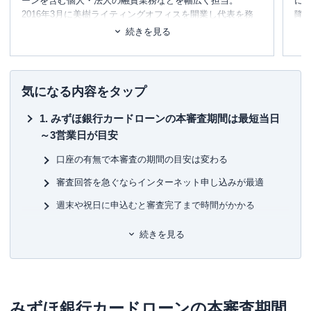
ーンを含む個人・法人の融資業務などを幅広く担当。
に
2016年3月に美樹ライティングオフィスを開業し代表を務
降
める。
の
続きを見る
趣味は一眼レフでの写真撮影、5人家族でのおでかけ、ピア
ー
ノ演奏、甲子園を目指す長男の高校野球応援など。
フ
カナヘイのピスケ＆うさぎグッズを大量コレクト中。
践
気になる内容をタップ
みずほ銀行カードローンの本審査期間は最短当日
～3営業日が目安
口座の有無で本審査の期間の目安は変わる
審査回答を急ぐならインターネット申し込みが最適
週末や祝日に申込むと審査完了まで時間がかかる
みずほ銀行カードローンの本審査が遅い｜審査結
続きを見る
果がこないときの5つの理由
申し込み内容や提出書類に不備・間違いがある
在籍確認が完了しない
みずほ銀行カードローンの本審査期間