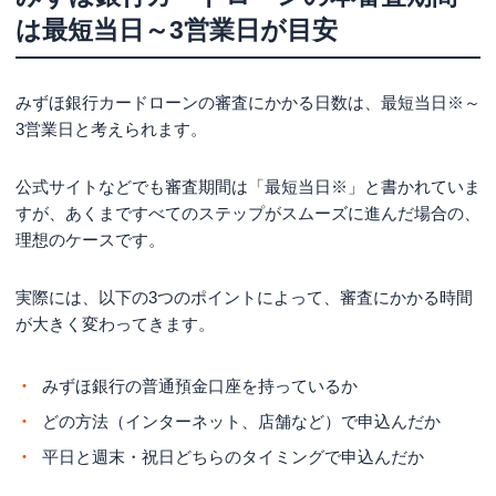
土日や祝日に申込んだ
は最短当日～3営業日が目安
月末や連休前など混雑しやすい時期に申込んだ
借入希望額が高い
みずほ銀行カードローンの審査にかかる日数は、
最短当日※
～
みずほ銀行カードローンの審査状況を確認する方
3営業日と考えられます。
法
まず迷惑メールフォルダをチェックする
公式サイトなどでも審査期間は「
最短当日※
」と書かれていま
すが、あくまですべてのステップがスムーズに進んだ場合の、
みずほ銀行カードローンの専用ダイヤルへ電話で問い合
理想のケースです。
わせる
みずほ銀行カードローンの仮審査をクリアできた
実際には、以下の3つのポイントによって、審査にかかる時間
からといって本審査もクリアできるわけではない
が大きく変わってきます。
みずほ銀行カードローンの本審査で落ちる6つの要
因
みずほ銀行の普通預金口座を持っているか
収入の安定性が低いと判断された
どの方法（インターネット、店舗など）で申込んだか
他社の借入金額、借入件数が多すぎる
平日と週末・祝日どちらのタイミングで申込んだか
信用情報に問題がある