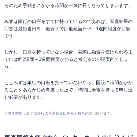
そのため手続きにかかる時間が一気に長くなってしまいます。
WEBで完結する申し込みの流れ
融資はATMで受けられる
みずほ銀行の口座をすでに持っているのであれば、審査結果の
回答は
最短当日※
、融資までは
最短当日※
～1週間程度が目安
みずほ銀行カードローンの審査時間に関するよく
です。
ある質問
みずほ銀行カードローンの審査は甘い？
しかし、口座を持っていない場合、実際に融資を受けられるま
まとめ
でには約2週間～3週間程度かかると考えるのが現実的でしょ
う。
もしみずほ銀行の口座を持っていないなら、開設に時間がかか
ることをあらかじめ考慮した上で、時間に余裕を持って申し込
む必要があります。
※審査時間：みずほ銀行の普通預金口座をお持ちの方に限ります。