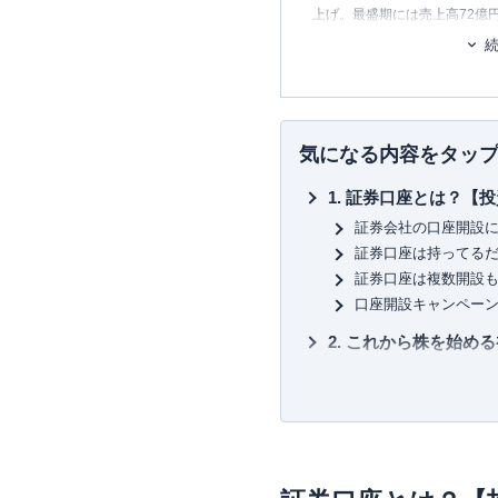
上げ。最盛期には売上高72億円
ムフィナジーを設立し、代表
を開始する。2022年5月よ
思決定の制約にならない世界
気になる内容をタッ
証券口座とは？【投
証券会社の口座開設
証券口座は持ってる
証券口座は複数開設
口座開設キャンペー
これから株を始める
1. SBI証券
2. 楽天証券
株取引に向いている
取引手数料
外国株の取扱い