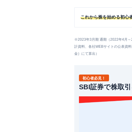
これから株を始める初心者
※2023年3月期 通期（2022年
計資料、各社WEBサイトの公表資料
金｝にて算出）
初心者必見！
SBI証券で株取