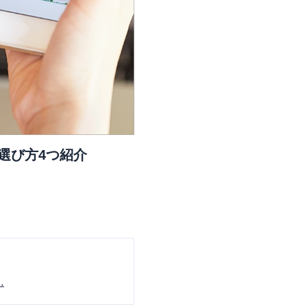
選び方4つ紹介
…