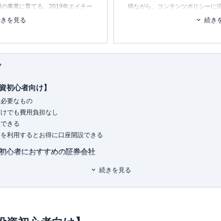
の事業に育てる。2019年エイチー
得ながら、コンテンツポリシーに
取締役社長に就任。保険代理店業務
ます。暮らしに関するトピックを
続きを見る
続き
り現職。個人理念は『お金の不安が意
消し、最適な選択を支援するため
を創る』。趣味はボディメイク。
■書籍
初心者でもわかる！お金に関するア
プ
■保有資格
KTAA団体シルバー認証マーク
（20
資初心者向け】
■許認可
に必要なもの
有料職業紹介事業
（厚生労働大臣
だけでも費用負担なし
ユ-302788
）
もできる
ンを利用するとお得に口座開設できる
初心者におすすめの証券会社
続きを見る
証券口座の選び方