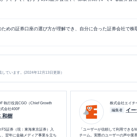
のための証券口座の選び方が理解でき、自分に合った証券会社で株
載しています。(2024年12月13日更新）
 執行役員CGO（Chief Growth
株式会社エイチ
/ 株式会社400F
イー
編集者
 和樹
タFS証券（現：東海東京証券）入
「ユーザーが信頼して利用できるW
社し、翌年に金融メディア事業を立ち
チーム。実際のユーザーの声や業