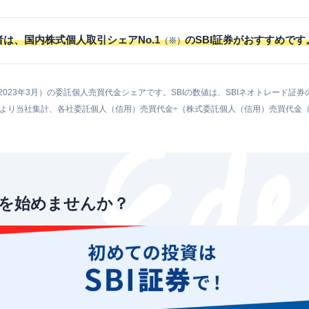
は、国内株式個人取引シェアNo.1
のSBI証券がおすすめです
（※）
4月～2023年3月）の委託個人売買代金シェアです。SBIの数値は、SBIネオトレード
より当社集計、各社委託個人（信用）売買代金÷｛株式委託個人（信用）売買代金（二市場
引を始めませんか？