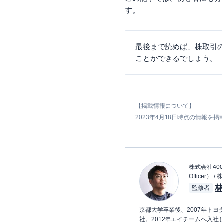
す。
最後まで読めば、株取引
ことができるでしょう。
【掲載情報について】
2023年4月18日時点の情報を掲
株式会社400F
Officer） 
林
監修者
京都大学卒業後、2007年トヨ
社。2012年エイチームへ入