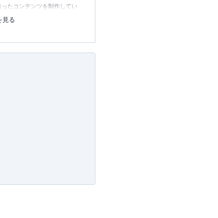
沿ったコンテンツを制作してい
中心に、読者の「まよい」を解
を見る
のコンテンツを制作中です。
レコレの選び方BOOK
23.12.20～）
許可・
許可番号：23-