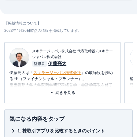
【掲載情報について】
2023年4月20日時点の情報を掲載しています。
スキラージャパン株式会社 代表取締役 / スキラー
ジャパン株式会社
伊藤亮太
監修者
伊藤亮太は「
スキラージャパン株式会社
」の取締役を務め
「
るFP（ファイナンシャル・プランナー）。
編
慶應義塾大学大学院商学研究科経営学・会計学専攻を修了
門
しており、在学中に
CFP®
を取得。
テ
続きを見る
その後、証券会社にて営業・経営企画・社長秘書・投資銀
に
行業務に携わる。
め
現在は富裕層個人の資産設計を中心としたマネー・ライフ
プランの提案・策定・サポート等を行う傍ら、
資産運用に
■書
気になる内容をタップ
関連するセミナー講師や講演
を多数行う。
初
株取引アプリを比較するときのポイント
▼書籍
■保