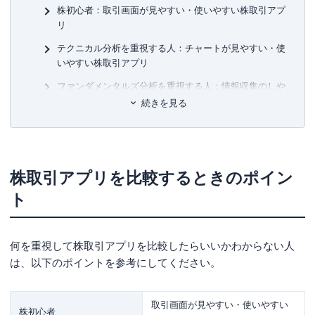
7日でマスターNISA&iDeCoがおもしろいくらいわかる本
KT
株初心者：取引画面が見やすい・使いやすい株取引アプ
図解即戦力 金融のしくみがこれ1冊でしっかりわかる教科
リ
書
■許
テクニカル分析を重視する人：チャートが見やすい・使
ゼロからはじめる！ お金のしくみ見るだけノート
有
株で勝ち続けるための 上がる銘柄選び黄金ルール87
いやすい株取引アプリ
ユ-3
など
ファンダメンタルズ分析を重視する人：情報収集のしや
すい株取引アプリ
続きを見る
デイトレをする人：チャートが見やすい・使いやすい株
取引アプリ
おすすめ株取引アプリ8選
株取引アプリを比較するときのポイン
SBI証券「株アプリ」
ト
楽天証券「iSPEED」
三菱UFJ eスマート証券（旧：auカブコム証券）「三菱
何を重視して株取引アプリを比較したらいいかわからない人
UFJ eスマート証券 アプリ（iPhone版/Android版）」
は、以下のポイントを参考にしてください。
マネックス証券「マネックストレーダー株式スマートフ
ォン」
取引画面が見やすい・使いやすい
松井証券「株Touch」
株初心者