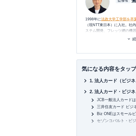
監修者
1998年に
法政大学工学部を卒
（現NTT東日本）に入社。社
ステム開発、フレッツ網の機器
年、友人と共に起業し、シス
2006年、ポイント交換案内サ
2011年3月
代表取締役に就任
。
いるポイントは約230種類。
れる数少ない専門家として知
気になる内容をタッ
約100枚のクレジットカードを
法人カード（ビジネ
払っている、まさにクレジッ
一般カードからプラチナカー
法人カード・ビジネス
有・利用し、日々様々なメデ
JCB一般法人カード
い信用できる情報提供を行っ
カードを月に1度は必ず利用し
三井住友カード ビジ
の使い方を日々研究中。
Biz ONEはスモー
セゾンコバルト・ビ
三児の父であり家計のやりく
セゾンプラチナ・ビジ
ず、クレジットカードや保険
挑戦している。
三井住友カード ビジ