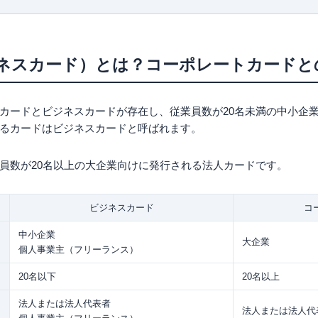
レス®・ビジネス・ゴールド・カードはANAマイルの還元率が高い法人ゴー
プレス®・ビジネス・グリーン・カードは一般ランクでも空港ラウンジサービ
 (自由国民ムック)
スライトプラスは出張の少ない法人向け
ネスカード）とは？コーポレートカードと
 PLATINUM BUSINESSは年会費を抑えてプラチナカードを持ちたい方向け
調達に注力したいスタートアップ・ベンチャー企業向け
ジネスカードはラグジュアリーなサービスを期待する法人向け
カードとビジネスカードが存在し、従業員数が20名未満の中小企
は楽天ポイントを貯めたい法人向け
るカードはビジネスカードと呼ばれます。
ドはANAマイルを貯めたい法人向け
ポイント還元率1.5%
ジネスカードはプリペイド型なら審査なしで発行可能
員数が20名以上の大企業向けに発行される法人カードです。
スカードの選び方｜重視すべき項目は？
｜会社設立直後なら個人事業主向けカードが狙い目
ビジネスカード
コ
サービスとのバランスを考慮する
中小企業
元なのは0.6%〜
大企業
個人事業主（フリーランス）
ント移行時のレートや手数料を確認する
の決済予定額の2～3倍
20名以下
20名以上
ード｜発行可能枚数と年会費をチェック
スやプライオリティ・パスの有無｜出張で国内外の移動が多いなら要検討
法人または法人代表者
法人または法人代
外旅行傷害保険やショッピング保険など