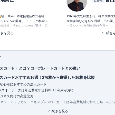
菊地崇仁
吉田
監修者
業
後、同年日本電信電話株式会社
1968年大阪府生まれ。神戸大学
内システムの開発、Lモードの料金シ
大学講師などを経て現職。この間
検証等に携わり2002年に退社。同
ー校などで2年間客員研究員とし
テムの設計・開発・運用を行う。
的競争優位をもたらす原価企画能
続きを見る
続き
学会太田・黒澤賞，日本原価計算
ービス・
ポイ探
の開発に携わり、
書・論文多数。製造業のみならず
ポイント探検倶楽部に掲載されて
などを対象に管理会計、組織変革
ポイントやマイルを中立の立場で語
バイザーとしても活動。H29・3
られる。
プ
保有、年間約150万円の年会費を支
スカード）とは？コーポレートカードとの違い
トカードの専門家。
ドまで幅広い層のカードを実際に保
カードおすすめ16選！276枚から厳選した16枚を比較
ィアにて、使った人にしか分からな
は初心者におすすめの法人カード
ています。所有されているすべての
ながら、おトクな使い方、おすすめ
ネスオーナーズは年会費永年無料&ETC利用がお得
ルビジネス向けの高還元カード
ジネス・アメリカン・エキスプレス®・カードは年会費無料で持てる唯一のア
りをすべて担当。ポイントのみなら
ネス・アメリカン・エキスプレス®・カードはJALマイル還元率の高い法人
なども守備範囲で、近年は投資にも
続きを見る
ネスオーナーズ ゴールドは事業拡大を目指す法人向け