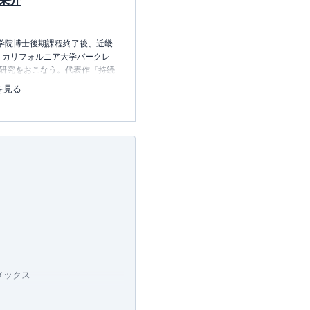
栄介
大学院博士後期課程終了後、近畿
、カリフォルニア大学バークレ
て研究をおこなう。代表作『持続
力』中央経済社（日本会計研究
を見る
研究学会賞）など受賞歴、著
非製造業、地方公共団体、病院
、ストマネジメントの経営アド
0公認会計士試験委員。
メックス
プラチナカード