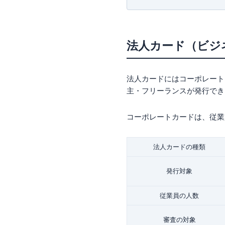
アメリカン・エキスプ
【主な著書】
アメリカン・エキス
新かんたんポイント&カード生活
ライフカードビジネ
法人カード（ビジ
apollostation
UPSIDERは資金
ダイナースクラブ ビ
法人カードにはコーポレート
楽天ビジネスカード
主・フリーランスが発行でき
ANA JCB法人カー
Airカードはいつでも
マネーフォワード ビ
コーポレートカードは、従業
法人カード・ビジネ
審査・申し込み対象
法人カードの種類
年会費｜付帯保険や
ポイント還元率｜高還
発行対象
マイル還元率｜ポイ
利用限度額｜目安は月
従業員の人数
追加カード・ETCカ
空港ラウンジサービ
審査の対象
付帯保険｜国内・海