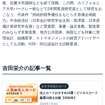
後、近畿大学講師などを経て現職。この間、カリフォルニ
ア大学バークレー校などで2年間客員研究員として研究をお
こなう。代表作『持続的競争優位をもたらす原価企画能
力』中央経済社（日本会計研究学会太田・黒澤賞，日本原
価計算研究学会賞）など受賞歴、著書・論文多数。製造業
のみならず非製造業、地方公共団体、病院などを対象に管
理会計、組織変革、ストマネジメントの経営アドバイザー
としても活動。H29・30公認会計士試験委員。
吉田栄介の記事一覧
おすすめ法人カード
法人カードおすすめ16選！ビジネスカード
厳選16枚を比較【2026年】
2026年7月3日