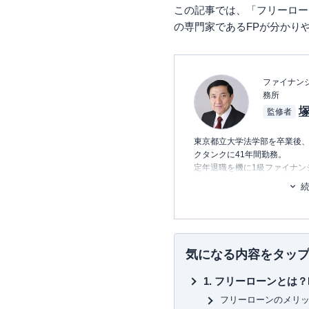
この記事では、「フリーロー
の専門家であるFPが分かり
ファイナンシ
務所
塚
監修者
東京都立大学法学部を卒業後
クタンクに41年間勤務。
定年退職を機に1級ファイナン
社会保険労務士のダブルライセ
立ち上げ、現在に至る。
日本FP協会東京支部主催の「
続のセミナー講師および相談
また、外部メディアへの記事
を手掛ける。
気になる内容をタッ
経営理念「お客様に喜んでい
フリーローンとは？
す」
フリーローンのメリ