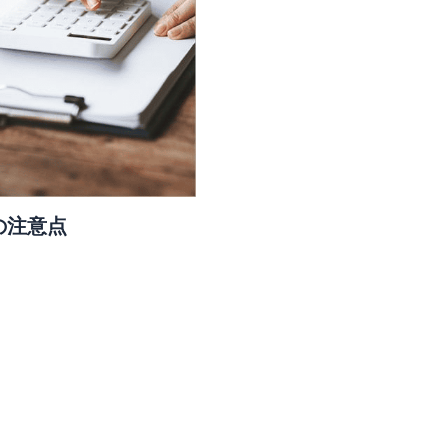
の注意点
」