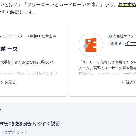
ンとは？」「フリーローンとカードローンの違い」から、
おすす
やすく解説します。
ャルプランナー / 塚越FP社労士事
株式会社エイチ
イー
編集者
越 一央
、大手都市銀行および銀行系のシン
「ユーザーが信頼して利用できるW
チーム。実際のユーザーの声や業
シャル・プランニング技能士および
得ながら、コンテンツポリシーに
ンスで「塚越FP社労士事務所」を
ます。暮らしに関するトピックを
続きを見る
続き
消し、最適な選択を支援するため
神保町FPフォーラム」に参加し、相
員を務める。
■書籍
執筆や監修、コンサルティング業務
初心者でもわかる！お金に関するア
プ
■保有資格
ただき、信頼される仕事を目指しま
KTAA団体シルバー認証マーク
（20
FPが特徴を分かりやすく説明
■許認可
ットとデメリット