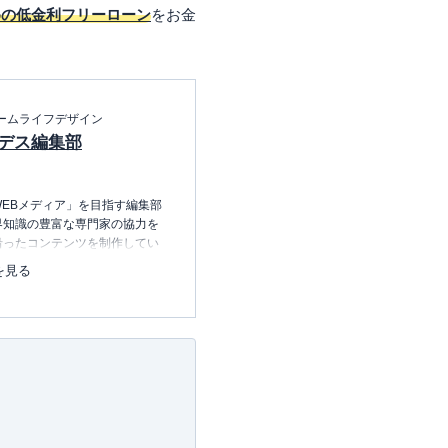
めの低金利フリーローン
をお金
ームライフデザイン
デス編集部
EBメディア」を目指す編集部
界知識の豊富な専門家の協力を
沿ったコンテンツを制作してい
中心に、読者の「まよい」を解
を見る
のコンテンツを制作中です。
レコレの選び方BOOK
23.12.20～）