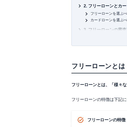
フリーローンとカー
フリーローンを選ぶ
カードローンを選ぶ
フリーローンの審査
本人の生活状況
年収や勤務年数など
信用情報に問題がな
フリーローンの申込
フリーローンとは
フリーローンを使う
低金利な銀行フリー
フリーローンとは、「様々な
りそな銀行フリーロ
イオン銀行フリーロ
フリーローンの特徴は下記に
ドコモSMTBネット
トマト銀行 トマト・
仙台銀行フリーロー
フリーローンの特徴
京葉銀行フリーロー