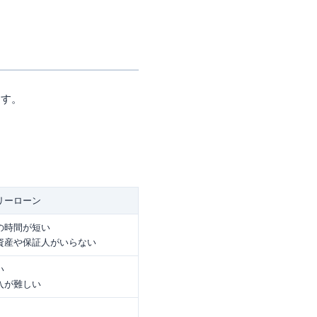
ます。
リーローン
の時間が短い
資産や保証人がいらない
い
入が難しい