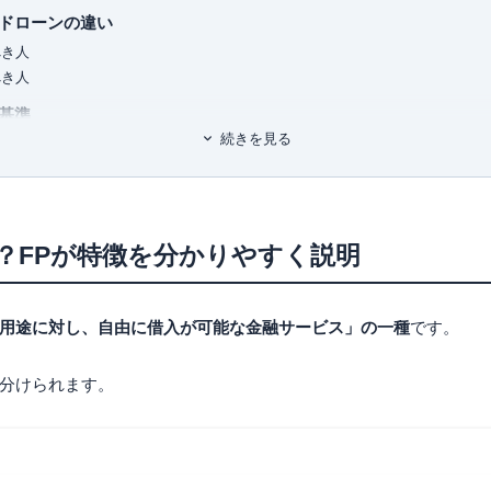
有料職業紹介事業
（厚生労働大臣
ドローンの違い
ユ-302788
）
べき人
べき人
基準
続きを見る
の収入状況
いか
手順
？FPが特徴を分かりやすく説明
ときの注意点
ローン比較おすすめ8選
用途に対し、自由に借入が可能な金融サービス」の一種
です。
ーン（無担保型）
ーン
分けられます。
銀行フリーローン
フリーローン「充実生活」
ン
ン