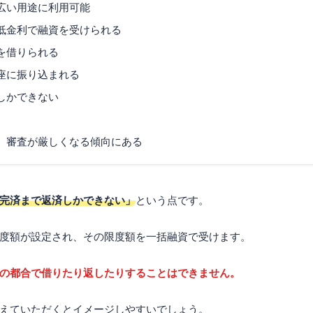
ーローン
広い用途に利用可能
ン
低金利で融資を受けられる
ン
を借りられる
ードローン
座に振り込まれる
るよくある質問
しかできない
回まで借りられますか？
リーローンの限度額はいくらですか？
査はどれくらいかかりますか？
、審査が厳しくなる傾向にある
回払いですか？
くらまで借りられる？
済回数は？
完済まで返済しかできない」
という点です。
度額が設定され、その限度額を一括融資で受けます。
の都合で借りたり返したりすることはできません。
えていただくとイメージしやすいでしょう。