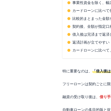
東京スター銀行フリ
事業性資金を除く、幅
東邦銀行フリーロー
カードローンに比べて
大分銀行フリーロー
比較的まとまった金額
おすすめの低金利カ
契約後、全額が指定口
フリーローンに関す
借入後は完済まで返済
Q.フリーローンは何
Q.年収300万でフ
返済計画が立てやすい
Q.フリーローンの審
カードローンに比べて
Q.フリーローンは何
Q.フリーローンはい
Q.フリーローンの返
特に重要なのは、
「借入後は
まとめ
フリーローンは契約ごとに限
融資の受け取り後は、
借り手
自動車ローンの多目的版と捉