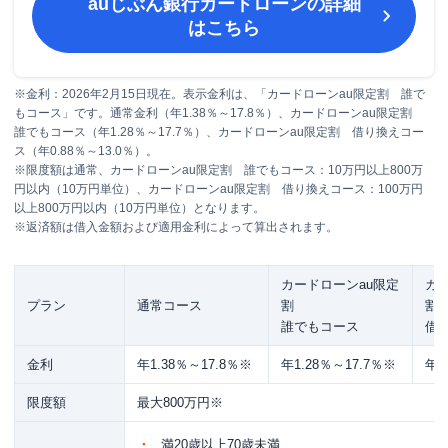
auじぶん銀行カードローン
の詳細
auじぶん銀行カードローン（じぶんローン）の
はこちら
増額方法
ローンカードを紛失した場合
※金利：2026年2月15日現在。表示金利は、「カードローンau限定割 誰で
まとめ
もコース」です。通常金利（年1.38％～17.8％）、カードローンau限定割
誰でもコース（年1.28％～17.7％）、カードローンau限定割 借り換えコー
auじぶん銀行カードローンの電話確認実施内容
ス（年0.88％～13.0％）。
auじぶん銀行の口座が無くても申込できますか？
※限度額は通常、カードローンau限定割 誰でもコース：10万円以上800万
円以内（10万円単位）、カードローンau限定割 借り換えコース：100万円
土日祝日でも審査は可能ですか？
以上800万円以内（10万円単位）となります。
※返済額は借入金額および適用金利によって算出されます。
ローンカードが届くまで、どのくらいかかりますか？
ローンカードはどのように届きますか？
カードローンau限定
カ
その他auじぶん銀行の商品
プラン
通常コース
割
割
誰でもコース
借
金利
年1.38％～17.8％※
年1.28％～17.7％※
年0
限度額
最大800万円
※
満20歳以上70歳未満