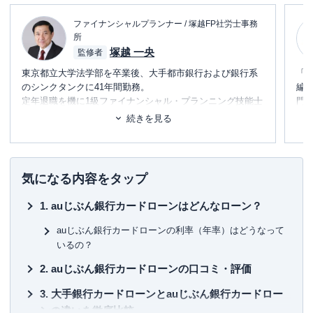
ファイナンシャルプランナー / 塚越FP社労士事務
所
塚越 一央
監修者
東京都立大学法学部を卒業後、大手都市銀行および銀行系
「
のシンクタンクに41年間勤務。
編
定年退職を機に1級ファイナンシャル・プランニング技能士
門
および社会保険労務士のダブルライセンスで「塚越FP社労
テ
続きを見る
士事務所」を立ち上げ、現在に至る。
に
日本FP協会東京支部主催の「神保町FPフォーラム」に参加
め
し、相続のセミナー講師および相談員を務める。
また、外部メディアへの記事執筆や監修、コンサルティン
■書
気になる内容をタップ
グ業務を手掛ける。
初
auじぶん銀行カードローンはどんなローン？
経営理念「お客様に喜んでいただき、信頼される仕事を目
■保
指します」
KT
auじぶん銀行カードローンの利率（年率）はどうなって
いるの？
■許
auじぶん銀行カードローンの口コミ・評価
有
ユ-3
大手銀行カードローンとauじぶん銀行カードロー
ンの違いを徹底比較