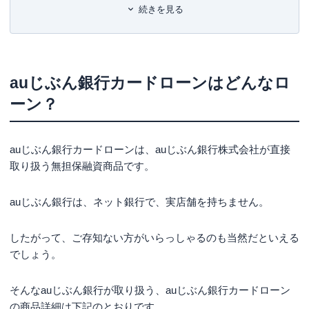
続きを見る
auじぶん銀行カードローンの借り換え
借り換えの優遇金利の適用条件
FPが教えるauじぶん銀行カードローンに向いてい
auじぶん銀行カードローンはどんなロ
る人・向いていない人
ーン？
向いている人
向いていない人
auじぶん銀行カードローンは、auじぶん銀行株式会社が直接
auじぶん銀行カードローンを無職でも借りることはでき
取り扱う無担保融資商品です。
るのか？
auじぶん銀行カードローンの必要書類
auじぶん銀行は、ネット銀行で、実店舗を持ちません。
auじぶん銀行カードローンの審査について
したがって、ご存知ない方がいらっしゃるのも当然だといえる
審査に必要となる項目
でしょう。
auじぶん銀行カードローンの審査にかかる時間
auじぶん銀行カードローンの審査で確認されるポ
そんなauじぶん銀行が取り扱う、auじぶん銀行カードローン
イント
の商品詳細は下記のとおりです。