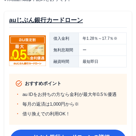
auじぶん銀行カードローンの在籍確認
auじぶん銀行カードローン
auじぶん銀行カードローンの契約までの流れと
留意点
融資を受ける方法と流れ
借入金利
年1.28％～17.7％※
auじぶん銀行カードローンから借りたお金はい
無利息期間
ー
つ届く？
融資時間
最短即日
auじぶん銀行カードローンの返済方法
返済方法と期日
おすすめポイント
返済方法の違い（毎月返済・35日ごとの返済）
au IDをお持ちの方なら金利が最大年0.5％優遇
返済で利用可能なATM
毎月の返済は1,000円から※
返済日前にはメールで知らせてくれる
借り換えでの利用OK！
返済方法を変更する方法
一括返済をする場合の方法