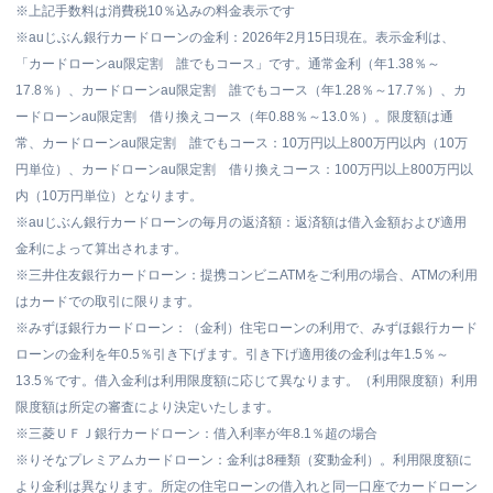
※上記手数料は消費税10％込みの料金表示です
※auじぶん銀行カードローンの金利：2026年2月15日現在。表示金利は、
「カードローンau限定割 誰でもコース」です。通常金利（年1.38％～
17.8％）、カードローンau限定割 誰でもコース（年1.28％～17.7％）、カ
ードローンau限定割 借り換えコース（年0.88％～13.0％）。限度額は通
常、カードローンau限定割 誰でもコース：10万円以上800万円以内（10万
円単位）、カードローンau限定割 借り換えコース：100万円以上800万円以
内（10万円単位）となります。
※auじぶん銀行カードローンの毎月の返済額：返済額は借入金額および適用
金利によって算出されます。
※三井住友銀行カードローン：提携コンビニATMをご利用の場合、ATMの利用
はカードでの取引に限ります。
※みずほ銀行カードローン：（金利）住宅ローンの利用で、みずほ銀行カード
ローンの金利を年0.5％引き下げます。引き下げ適用後の金利は年1.5％～
13.5％です。借入金利は利用限度額に応じて異なります。（利用限度額）利用
限度額は所定の審査により決定いたします。
※三菱ＵＦＪ銀行カードローン：借入利率が年8.1％超の場合
※りそなプレミアムカードローン：金利は8種類（変動金利）。利用限度額に
より金利は異なります。所定の住宅ローンの借入れと同一口座でカードローン