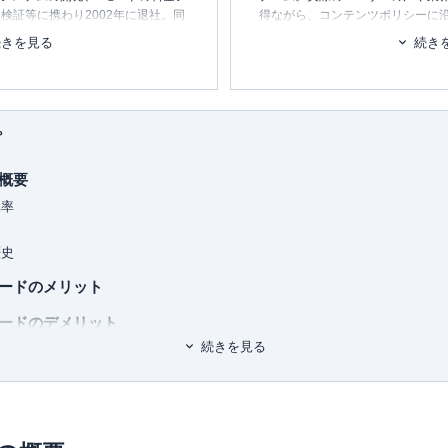
検証等に携わり2002年に退社。同
得ながら、コンテンツポリシーに
テムの設計・開発・運用を行う。
ます。暮らしに関するトピックを
続きを見る
続き
消し、最適な選択を支援するため
ービス・
ポイ探
の開発に携わり、
ポイント探検倶楽部に掲載されて
■書籍
ポイントやマイルを中立の立場で語
初心者でもわかる！お金に関するア
られる。
プ
■保有資格
保有、年間約150万円の年会費を支
KTAA団体シルバー認証マーク
（20
概要
トカードの専門家。
ドまで幅広い層のカードを実際に保
■許認可
元率
ィアにて、使った人にしか分からな
有料職業紹介事業
（厚生労働大臣
ています。所有されているすべての
ユ-302788
）
歴史
ながら、おトクな使い方、おすすめ
ードのメリット
りをすべて担当。ポイントのみなら
ードのデメリット
なども守備範囲で、近年は投資にも
続きを見る
優待
 (自由国民ムック)