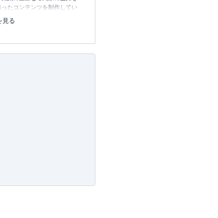
沿ったコンテンツを制作してい
中心に、読者の「まよい」を解
を見る
のコンテンツを制作中です。
レコレの選び方BOOK
23.12.20～）
許可・
許可番号：23-