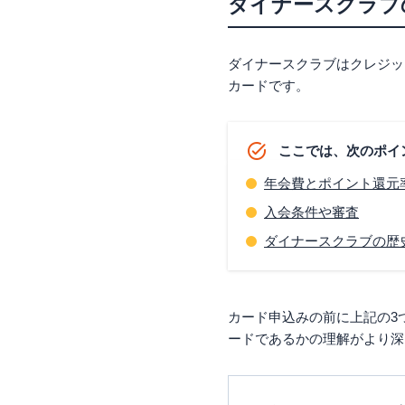
ダイナースクラブ
その他の魅力的な会
こんな方にダイナー
グルメ好きでいろん
ダイナースクラブはクレジッ
出張などで海外へよ
カードです。
ダイナースクラブカ
ダイナースクラブ ビ
ここでは、次のポイ
ANAダイナースカー
JALダイナースカード
年会費とポイント還元
デルタ スカイマイル
入会条件や審査
MileagePlus ダ
ダイナースクラブの歴
ダイナースクラブプ
ダイナースの上顧客
ステータス性も高く
カード申込みの前に上記の3
まとめ
ードであるかの理解がより深