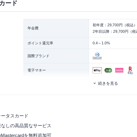
カード
初年度：29,700円（税込
年会費
2年目以降：29,700円（
ポイント還元率
0.4～1.0%
国際ブランド
電子マネー
続きを見る
発行スピード
2～3週間
ETCカード
追加カード
家族カード
ETCカード発行手数料
無料
テータスカード
ETCカード年会費
無料
限なしの高品質なサービス
astercardを無料追加可
ETCカード発行期間
約10日程度