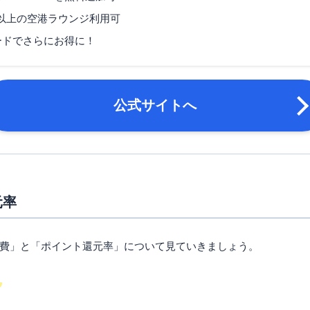
ヶ所以上の空港ラウンジ利用可
マイル還元率（最大）
1.0％
ードでさらにお得に！
国内旅行傷害保険（利用付
旅行傷害保険
（利用付帯）
ポイント名
ダイナースクラブリワード
公式サイトへ
締め日：毎月15日・支払
締め日・支払日
業日でない場合は翌営業日
申し込み条件
所定の基準を満たす方
本人確認書類（運転免許証
必要書類
ど）・金融機関の通帳やキ
元率
費」と「ポイント還元率」について見ていきましょう。
）