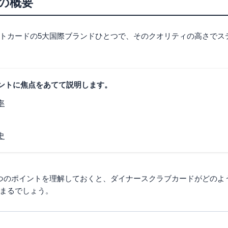
の概要
員限定サービス
スクラブがおすすめ
なレストランに行きたい方
トカードの5大国際ブランドひとつで、そのクオリティの高さでス
く行く方
ードの5種類のラインナップ
ジネスカード
ントに焦点をあてて説明します。
ド
率
 ダイナースカード
イナースクラブファースト
史
レミアムカード
が招待される
、ポイント還元率も高い
つのポイントを理解しておくと、ダイナースクラブカードがどのよ
まるでしょう。