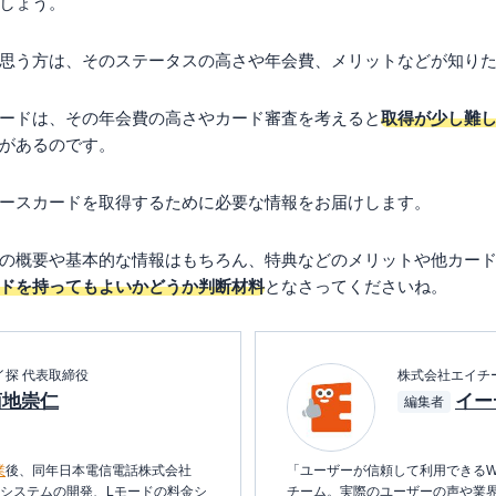
しょう。
思う方は、そのステータスの高さや年会費、メリットなどが知り
ードは、その年会費の高さやカード審査を考えると
取得が少し難
があるのです。
ースカードを取得するために必要な情報をお届けします。
の概要や基本的な情報はもちろん、特典などのメリットや他カー
ドを持ってもよいかどうか判断材料
となさってくださいね。
イ探 代表取締役
株式会社エイチ
菊地崇仁
イー
編集者
業
後、同年日本電信電話株式会社
「ユーザーが信頼して利用できるW
内システムの開発、Lモードの料金シ
チーム。実際のユーザーの声や業