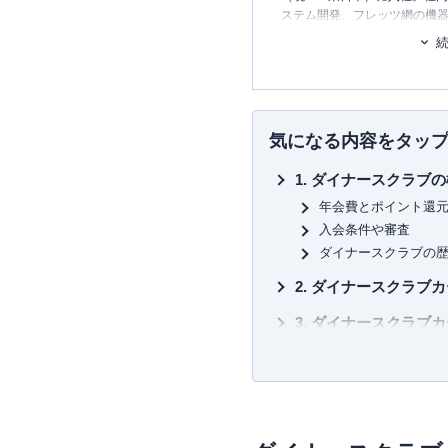
ステム開発、フレッツ網の機器
年、友人と共に起業し、シス
2006年、ポイント交換案内サ
2011年3月
代表取締役に就任
。
いるポイントは約230種類。
れる数少ない専門家として知
気になる内容をタッ
約100枚のクレジットカードを
ダイナースクラブの
払っている、まさにクレジッ
一般カードからプラチナカー
年会費とポイント還
有・利用し、日々様々なメデ
入会条件や審査
い信用できる情報提供を行っ
ダイナースクラブの
カードを月に1度は必ず利用し
の使い方を日々研究中。
ダイナースクラブカ
三児の父であり家計のやりく
ダイナースクラブカ
ず、クレジットカードや保険
挑戦している。
ダイナースクラブの
グルメ関連
【主な著書】
トラベル関係
新かんたんポイント&カード生活
ゴルフ関係