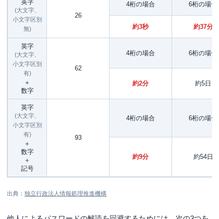
英字
4桁の場合
6桁の場合
(大文字、
26
小文字区別
約3秒
約37分
無)
英字
4桁の場合
6桁の場合
(大文字、
小文字区別
62
有)
＋
約2分
約5日
数字
英字
(大文字、
4桁の場合
6桁の場合
小文字区別
有)
93
＋
数字
約9分
約54日
＋
記号
出典：
独立行政法人情報処理推進機構
他人によるパスワードの解読を回避するためには、次の3つを