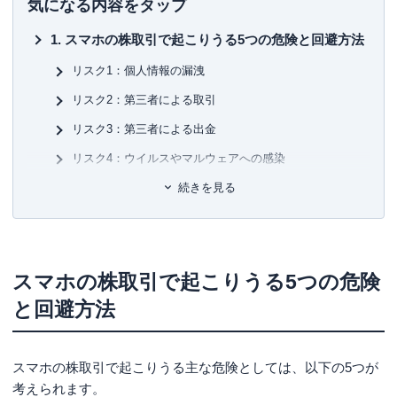
気になる内容をタップ
▼保有資格
初
日本証券アナリスト協会検定アナリスト（CMA）
スマホの株取引で起こりうる5つの危険と回避方法
プライマリープライベートバンカー
■保
行政書士
KT
リスク1：個人情報の漏洩
ファイナンシャルプランナー（CFP®）
リスク2：第三者による取引
■許
有
リスク3：第三者による出金
ユ-3
リスク4：ウイルスやマルウェアへの感染
リスク5：通信回線が不安定
続きを見る
スマホの株取引で危険を回避したい人におすすめ
のアプリ
松井証券「株touch」
スマホの株取引で起こりうる5つの危険
楽天証券「iSPEED」
と回避方法
野村證券「野村株アプリ」
サクソバンク証券「SaxoTraderGO」
スマホの株取引で起こりうる主な危険としては、以下の5つが
まとめ
考えられます。