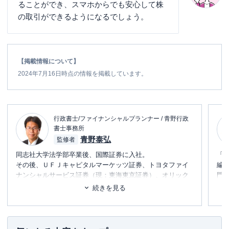
ることができ、スマホからでも安心して株
の取引ができるようになるでしょう。
【掲載情報について】
2024年7月16日時点の情報を掲載しています。
行政書士/ファイナンシャルプランナー / 青野行政
書士事務所
青野泰弘
監修者
同志社大学法学部卒業後、国際証券に入社。
「
その後、ＵＦＪキャピタルマーケッツ証券、トヨタファイ
編
ナンシャルサービス証券（現：東海東京証券）、オリック
門
スフィナンシャルプロダクツ、コスモ証券にて、債券の引
テ
続きを見る
き受けやデリバティブ商品の組成などに従事。
に
2012年に、FPおよび行政書士として独立。2017年
日本FP
め
協会相談員
、2018年
日本FP協会広報スタッフ
を担当。
■書