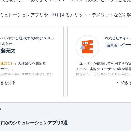
ミュレーションアプリや、利用するメリット・デメリットなどを
パン株式会社 代表取締役 / スキラ
株式会社エイチ
株式会社
イー
編集者
伊藤亮太
ン株式会社
」の取締役を務める
「ユーザーが信頼して利用できるW
ンナー）。
チーム。実際のユーザーの声や業
科経営学・会計学専攻を修了してお
得ながら、コンテンツポリシーに
ます。暮らしに関するトピックを
続きを見る
続き
経営企画・社長秘書・投資銀行業務
消し、最適な選択を支援するため
を中心としたマネー・ライフプラン
■書籍
行う傍ら、
資産運用に関連するセミ
初心者でもわかる！お金に関するア
プ
■保有資格
KTAA団体シルバー認証マーク
（20
すめのシミュレーションアプリ3選
oがおもしろいくらいわかる本
れ1冊でしっかりわかる教科書
■許認可