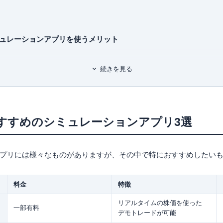
くみ見るだけノート
有料職業紹介事業
（厚生労働大臣
銘柄選び黄金ルール87
ユ-302788
）
ュレーションアプリを使うメリット
ができ、失敗してもやり直せる
続きを見る
スタイルを確立してから実際の取引にのぞむことができる
ュレーションアプリを使うデメリット
で、資産管理の意識が薄くなりがち
ことから、緊張感がなく、トレードメンタルの育成ができない
すすめのシミュレーションアプリ3選
資産が実際に運用する資産よりも大きいことが多く、実際のトレードに活かせ
プリを使って株取引を成功させるには？
プリには様々なものがありますが、その中で特におすすめしたい
つける
の予測を立てる練習をする
徹底する
料金
特徴
リアルタイムの株価を使った
一部有料
デモトレードが可能