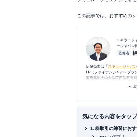
この記事では、おすすめのシ
スキラージャ
ージャパン
監修者
伊藤亮太は「
スキラージャパ
FP（ファイナンシャル・プラ
慶應義塾大学大学院商学研究
り、在学中に
CFP®
を取得。
その後、証券会社にて営業・
に携わる。
現在は富裕層個人の資産設計
の提案・策定・サポート等を
ナー講師や講演
を多数行う。
気になる内容をタッ
▼書籍
株取引の練習におす
7日でマスターNISA&iDeC
図解即戦力 金融のしくみがこ
moomooアプリ