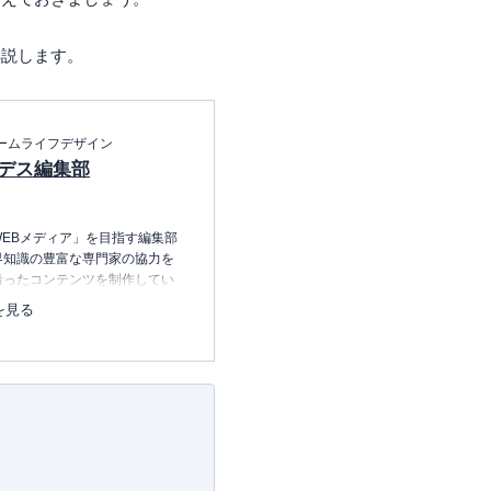
解説します。
ームライフデザイン
デス編集部
EBメディア」を目指す編集部
界知識の豊富な専門家の協力を
沿ったコンテンツを制作してい
中心に、読者の「まよい」を解
を見る
のコンテンツを制作中です。
レコレの選び方BOOK
23.12.20～）