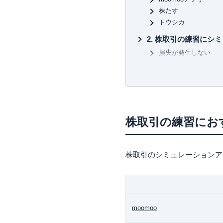
ゼロからはじめる！ お金のし
株たす
株で勝ち続けるための 上がる
トウシカ
など
株取引の練習にシミ
損失が発生しない
何度も練習すること
自分なりのトレード
株取引の練習にシミ
損失が発生しないの
自分のお金ではない
株取引の練習にお
シミュレーションの
シミュレーションア
株取引のシミュレーションア
相性の良い銘柄を見
過去の事例から今後
利益確定と損切りを
まとめ
moomoo