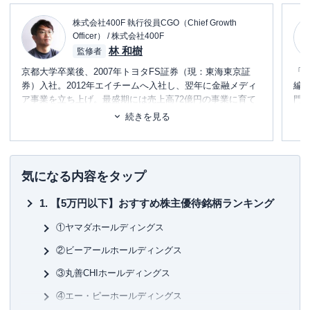
株式会社400F 執行役員CGO（Chief Growth
Officer） / 株式会社400F
林 和樹
監修者
京都大学卒業後、2007年トヨタFS証券（現：東海東京証
「
券）入社。2012年エイチームへ入社し、翌年に金融メディ
編
ア事業を立ち上げ。最盛期には売上高72億円の事業に育て
門
る。2019年エイチームフィナジーを設立し、代表取締役社
テ
続きを見る
長に就任。保険代理店業務を開始する。2022年5月より現
に
職。個人理念は『お金の不安が意思決定の制約にならない
め
世界を創る』。趣味はボディメイク。
■書
気になる内容をタップ
初
【5万円以下】おすすめ株主優待銘柄ランキング
■保
KT
①ヤマダホールディングス
②ビーアールホールディングス
■許
有
③丸善CHIホールディングス
ユ-3
④エー・ピーホールディングス