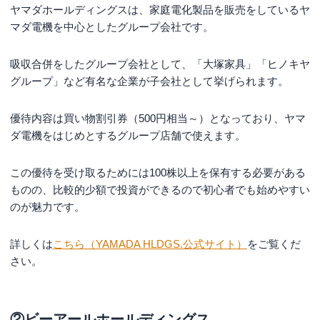
ヤマダホールディングスは、家庭電化製品を販売をしているヤ
初心者必見！株主優待の選び方【優待廃止のリス
マダ電機を中心としたグループ会社です。
クを回避】
株主優待の選び方①使い道のある優待内容かどうか
吸収合併をしたグループ会社として、「大塚家具」「ヒノキヤ
株主優待の選び方②将来性がある銘柄かどうか
グループ」など有名な企業が子会社として挙げられます。
株主優待の選び方③優待利回りを確認しよう
優待内容は買い物割引券（500円相当～）となっており、ヤマ
株主優待の選び方④自社製品か他社製品か確認しよう
ダ電機をはじめとするグループ店舗で使えます。
株主優待目的の投資におすすめの証券会社
この優待を受け取るためには100株以上を保有する必要がある
株主優待におすすめ①楽天証券|取引で楽天ポイントが貯
まる！
ものの、比較的少額で投資ができるので初心者でも始めやすい
のが魅力です。
株主優待におすすめ② SBI証券|圧倒的に多い銘柄数！
株主優待に関してよくある質問
詳しくは
こちら（YAMADA HLDGS.公式サイト）
をご覧くだ
さい。
株主優待は必ずもらえるの？
株主優待は100株からしかもらえないの？
単元未満株の購入で株主優待はもらえる？
②ビーアールホールディングス