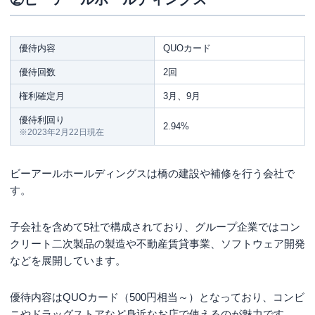
株主優待はいつまで株を持っているともらえるの？
株主優待だけで生活ってできるの？
優待内容
QUOカード
まとめ
優待回数
2回
権利確定月
3月、9月
優待利回り
2.94%
※2023年2月22日現在
ビーアールホールディングスは橋の建設や補修を行う会社で
す。
子会社を含めて5社で構成されており、グループ企業ではコン
クリート二次製品の製造や不動産賃貸事業、ソフトウェア開発
などを展開しています。
優待内容はQUOカード（500円相当～）となっており、コンビ
ニやドラッグストアなど身近なお店で使えるのが魅力です。