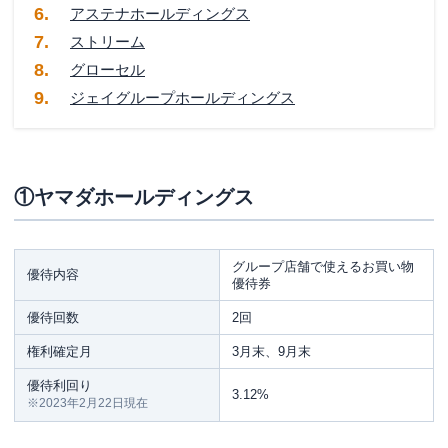
アステナホールディングス
⑨共和コーポレーション
ストリーム
⑩コシダカホールディングス
グローセル
【30万円以下】おすすめ株主優待銘柄ランキング
ジェイグループホールディングス
①九州旅客鉄道株式会社
②日本航空（JAL）
①ヤマダホールディングス
③飯田グループホールディングス
④KADOKAWA
⑤株式会社ファンケル
グループ店舗で使えるお買い物
優待内容
優待券
⑥日本管財ホールディングス
優待回数
2回
⑦ヒューリック
権利確定月
3月末、9月末
⑧キーコーヒー
優待利回り
3.12%
⑨ブロンコビリー
※2023年2月22日現在
⑩DM三井製糖ホールディングス