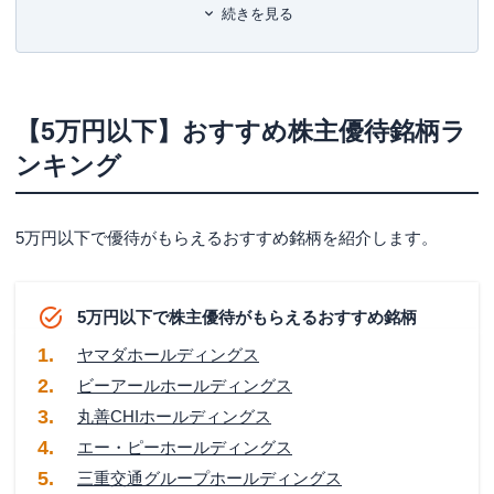
⑤三重交通グループホールディングス
続きを見る
⑥アステナホールディングス
⑦ストリーム
⑧グローセル
【5万円以下】おすすめ株主優待銘柄ラ
ンキング
⑨ジェイグループホールディングス
【10万円以下】おすすめ株主優待銘柄ランキング
①株式会社ナック
5万円以下で優待がもらえるおすすめ銘柄を紹介します。
②株式会社バロックジャパンリミテッド
③第一交通産業株式会社
5万円以下で株主優待がもらえるおすすめ銘柄
④株式会社コジマ
ヤマダホールディングス
⑤株式会社シード
ビーアールホールディングス
丸善CHIホールディングス
⑥クリエイト・レストランツHD
エー・ピーホールディングス
⑦アトム
三重交通グループホールディングス
⑧中央倉庫