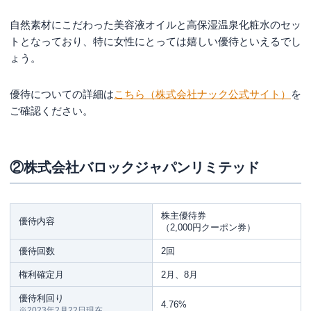
自然素材にこだわった美容液オイルと高保湿温泉化粧水のセッ
トとなっており、特に女性にとっては嬉しい優待といえるでし
ょう。
優待についての詳細は
こちら（株式会社ナック公式サイト）
を
ご確認ください。
②株式会社バロックジャパンリミテッド
株主優待券
優待内容
（2,000円クーポン券）
優待回数
2回
権利確定月
2月、8月
優待利回り
4.76%
※2023年2月22日現在