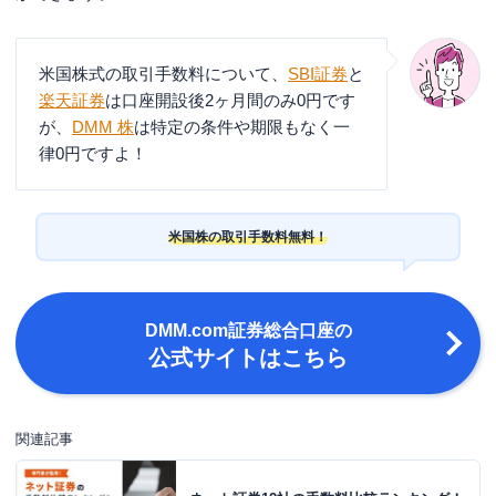
米国株式の取引手数料について、
SBI証券
と
楽天証券
は口座開設後2ヶ月間のみ0円です
が、
DMM 株
は特定の条件や期限もなく一
律0円ですよ！
米国株の取引手数料無料！
DMM.com証券総合口座
の
公式サイトはこちら
関連記事