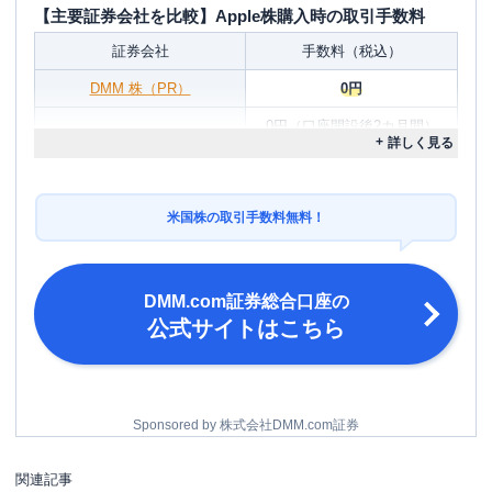
【主要証券会社を比較】Apple株購入時の取引手数料
証券会社
手数料（税込）
DMM 株（PR）
0円
0円（口座開設後2カ月間）
詳しく見る
約定代金の0.495％
楽天証券
※最大22米ドル
0円（口座開設後2カ月間）
米国株の取引手数料無料！
約定代金の0.495％
SBI証券
※最大22米ドル
約定代金の0.495％（税込）
マネックス証券
DMM.com証券総合口座
の
※最大22米ドル
公式サイトはこちら
Sponsored by 株式会社DMM.com証券
関連記事