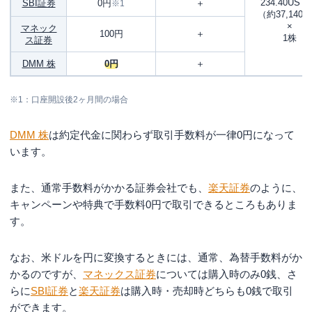
234.40US
SBI証券
0円
＋
※1
（約37,140
×
マネック
100円
＋
1株
ス証券
DMM 株
0円
＋
※1：口座開設後2ヶ月間の場合
DMM 株
は約定代金に関わらず取引手数料が一律0円になって
います。
また、通常手数料がかかる証券会社でも、
楽天証券
のように、
キャンペーンや特典で手数料0円で取引できるところもありま
す。
なお、米ドルを円に変換するときには、通常、為替手数料がか
かるのですが、
マネックス証券
については購入時のみ0銭、さ
らに
SBI証券
と
楽天証券
は購入時・売却時どちらも0銭で取引
ができます。