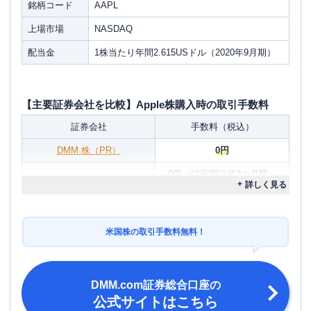
銘柄コード
AAPL
上場市場
NASDAQ
配当金
1株当たり年間2.615USドル（2020年9月期）
【主要証券会社を比較】Apple株購入時の取引手数料
証券会社
手数料（税込）
DMM 株（PR）
0円
0円（口座開設後2カ月間）
詳しく見る
約定代金の0.495％
楽天証券
※最大22米ドル
0円（口座開設後2カ月間）
米国株の取引手数料無料！
約定代金の0.495％
SBI証券
※最大22米ドル
約定代金の0.495％（税込）
マネックス証券
DMM.com証券総合口座
の
※最大22米ドル
公式サイトはこちら