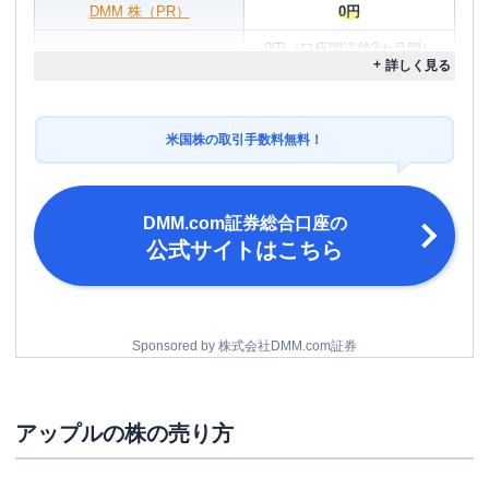
DMM 株（PR）
0円
0円（口座開設後2カ月間）
詳しく見る
約定代金の0.495％
楽天証券
※最大22米ドル
0円（口座開設後2カ月間）
米国株の取引手数料無料！
約定代金の0.495％
SBI証券
※最大22米ドル
約定代金の0.495％（税込）
マネックス証券
DMM.com証券総合口座
の
※最大22米ドル
公式サイトはこちら
Sponsored by 株式会社DMM.com証券
アップルの株の売り方