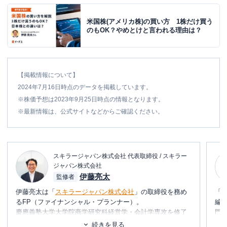
米国株(アメリカ株)の買い方 1株だけ買う
のもOK？やめとけと言われる理由は？
【掲載情報について】
2024年7月16日時点のデータを掲載しています。
※株価予想は2023年9月25日時点の情報となります。
※最新情報は、公式サイトなどからご確認ください。
スキラージャパン株式会社 代表取締役 / スキラー
ジャパン株式会社
伊藤亮太
監修者
伊藤亮太は「
スキラージャパン株式会社
」の取締役を務め
「
るFP（ファイナンシャル・プランナー）。
編
慶應義塾大学大学院商学研究科経営学・会計学専攻を修了
門
しており、在学中に
CFP®
を取得。
テ
続きを見る