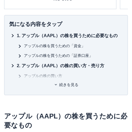
その後、証券会社にて営業・経営企画・社長秘書・投資銀
に
行業務に携わる。
め
現在は富裕層個人の資産設計を中心としたマネー・ライフ
プランの提案・策定・サポート等を行う傍ら、
資産運用に
■書
気になる内容をタップ
関連するセミナー講師や講演
を多数行う。
初
アップル（AAPL）の株を買うために必要なもの
▼書籍
■保
7日でマスターNISA&iDeCoがおもしろいくらいわかる本
KT
アップルの株を買うための「資金」
図解即戦力 金融のしくみがこれ1冊でしっかりわかる教科
アップルの株を買うための「証券口座」
書
■許
ゼロからはじめる！ お金のしくみ見るだけノート
有
アップル（AAPL）の株の買い方・売り方
株で勝ち続けるための 上がる銘柄選び黄金ルール87
ユ-3
など
アップルの株の買い方
続きを見る
アップルの株の売り方
アップルの株で株主優待はもらえる？
アップル（AAPL）の株で配当金はもらえる？
アップル（AAPL）の株を買うために必
アップルの株価予想＜2024年1月＞
要なもの
まとめ