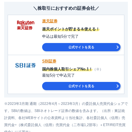
＼株取引におすすめの証券会社／
楽天証券
楽天ポイントが貯まる＆使える！
申込は最短5分で完了
公式サイトを見る
SBI証券
国内株個人取引シェアNo.1！
（※）
最短5分で申込完了
公式サイトを見る
※2023年3月期 通期（2022年4月～2023年3月）の委託個人売買代金シェアで
す。SBIの数値は、SBIネオトレード証券の数値を含みます。（出所：東証統
計資料、各社WEBサイトの公表資料より当社集計、各社委託個人（信用）売
買代金÷｛株式委託個人（信用）売買代金（二市場1,2部等）＋ETF/REIT売買