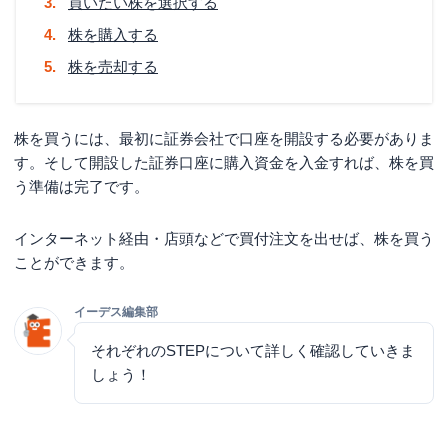
買いたい株を選択する
損失の許容範囲を決めておく
株を購入する
株の買い方に関するよくある質問
株を売却する
株を買える単位は？
株をスマホで買う方法は？
株を買うには、最初に証券会社で口座を開設する必要がありま
す。そして開設した証券口座に購入資金を入金すれば、株を買
NISA口座の株の買い方が知りたい
う準備は完了です。
「指値注文」と「成行注文」の違いは？
外国株の買い方は？
インターネット経由・店頭などで買付注文を出せば、株を買う
ことができます。
IPO株の買い方は？
未公開株って買えるの？買い方は？
イーデス編集部
まとめ
それぞれのSTEPについて詳しく確認していきま
しょう！