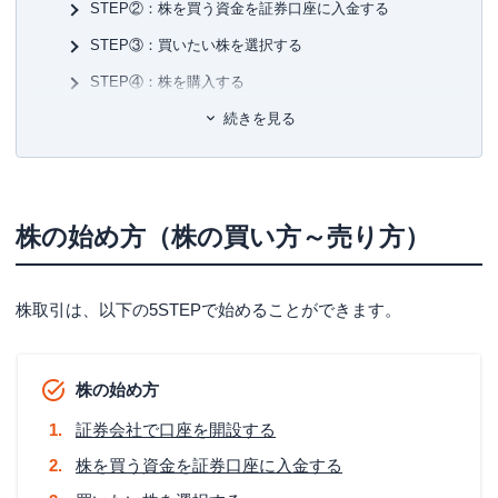
STEP②：株を買う資金を証券口座に入金する
■許
有
STEP③：買いたい株を選択する
ユ-3
STEP④：株を購入する
STEP⑤：株を売却する
続きを見る
【初心者向け】株を買う時の注意点
証券口座の出金はタイムラグが生じる
株の始め方（株の買い方～売り方）
株主優待狙いの場合は条件を確認しておく
株を買うタイミング
株取引は、以下の5STEPで始めることができます。
株価が割安になったとき
株価が上昇を続けているとき
株価が急騰したとき
株の始め方
株を売るタイミング
証券会社で口座を開設する
あらかじめ利益目標を決めておく
株を買う資金を証券口座に入金する
決算期を過ぎたら売る