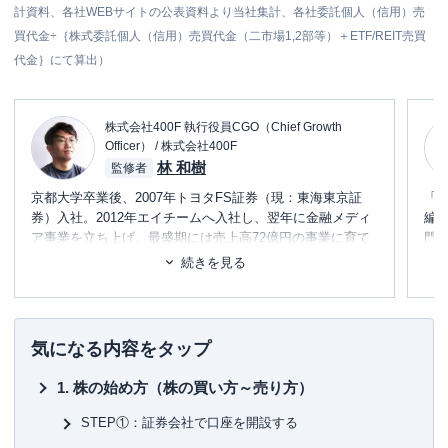
計資料、各社WEBサイトの公表資料より当社集計、各社委託個人（信用）売
買代金÷｛株式委託個人（信用）売買代金（二市場1,2部等）＋ETF/REIT売買
代金｝にて算出）
株式会社400F 執行役員CGO（Chief Growth
Officer） / 株式会社400F
林 和樹
監修者
京都大学卒業後、2007年トヨタFS証券（現：東海東京証
「
券）入社。2012年エイチームへ入社し、翌年に金融メディ
編
ア事業を立ち上げ。最盛期には売上高72億円の事業に育て
門
る。2019年エイチームフィナジーを設立し、代表取締役社
テ
続きを見る
長に就任。保険代理店業務を開始する。2022年5月より現
に
職。個人理念は『お金の不安が意思決定の制約にならない
め
世界を創る』。趣味はボディメイク。
■書
気になる内容をタップ
初
株の始め方（株の買い方～売り方）
■保
KT
STEP①：証券会社で口座を開設する