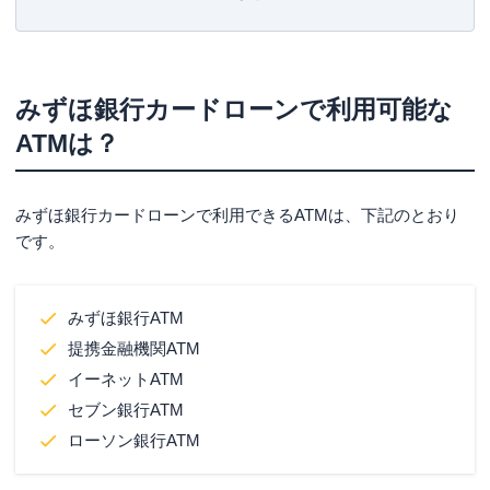
【カード種別】みずほ銀行カードローンATM操作
方法
キャッシュカード兼用型
みずほ銀行カードローンで利用可能な
カードローン専用型
ATMは？
みずほ銀行カードローンとは
みずほ銀行カードローンを利用できる条件
みずほ銀行カードローンで利用できるATMは、下記のとおり
みずほ銀行カードローンの金利
です。
みずほ銀行カードローンの返済方法
みずほ銀行カードローンの申し込み方法
みずほ銀行ATM
提携金融機関ATM
申込み
イーネットATM
審査
セブン銀行ATM
必要書類の登録
ローソン銀行ATM
まとめ