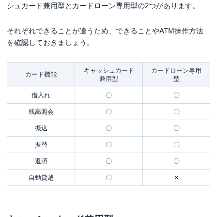
シュカード兼用型とカードローン専用型の2つがあります。
それぞれできることが違うため、できることやATM操作方法
を確認しておきましょう。
キャッシュカード
カードローン専用
カード機能
兼用型
型
借入れ
〇
〇
残高照会
〇
〇
振込
〇
〇
振替
〇
〇
返済
〇
〇
自動貸越
〇
✕