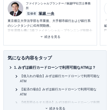
ファイナンシャルプランナー / 塚越FP社労士事務
所
塚越 一央
監修者
東京都立大学法学部を卒業後、大手都市銀行および銀行系
「
のシンクタンクに41年間勤務。
編
定年退職を機に1級ファイナンシャル・プランニング技能士
門
および社会保険労務士のダブルライセンスで「塚越FP社労
テ
続きを見る
士事務所」を立ち上げ、現在に至る。
に
日本FP協会東京支部主催の「神保町FPフォーラム」に参加
め
し、相続のセミナー講師および相談員を務める。
また、外部メディアへの記事執筆や監修、コンサルティン
■書
気になる内容をタップ
グ業務を手掛ける。
初
みずほ銀行カードローンで利用可能なATMは？
経営理念「お客様に喜んでいただき、信頼される仕事を目
■保
指します」
KT
【借入れの場合】みずほ銀行カードローンで利用可能な
ATM
■許
【返済の場合】みずほ銀行カードローンで利用可能な
有
ATM
ユ-3
【残高照会をする場合】みずほ銀行カードローンで利用
可能なATM
続きを見る