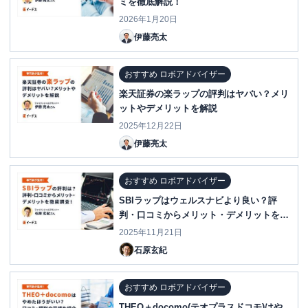
ミを徹底解説！
2026年1月20日
伊藤亮太
おすすめ ロボアドバイザー
楽天証券の楽ラップの評判はヤバい？メリ
ットやデメリットを解説
2025年12月22日
伊藤亮太
おすすめ ロボアドバイザー
SBIラップはウェルスナビより良い？評
判・口コミからメリット・デメリットを徹
底調査！
2025年11月21日
石原玄紀
おすすめ ロボアドバイザー
THEO＋docomo(テオプラスドコモ)はや