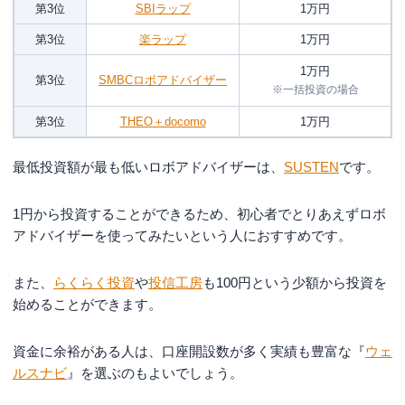
第3位
SBIラップ
1万円
第3位
楽ラップ
1万円
1万円
第3位
SMBCロボアドバイザー
※一括投資の場合
第3位
THEO＋docomo
1万円
最低投資額が最も低いロボアドバイザーは、
SUSTEN
です。
1円から投資することができるため、初心者でとりあえずロボ
アドバイザーを使ってみたいという人におすすめです。
また、
らくらく投資
や
投信工房
も100円という少額から投資を
始めることができます。
資金に余裕がある人は、口座開設数が多く実績も豊富な『
ウェ
ルスナビ
』を選ぶのもよいでしょう。