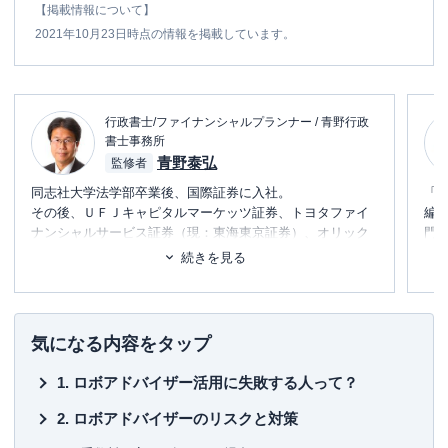
【掲載情報について】
2021年10月23日時点の情報を掲載しています。
行政書士/ファイナンシャルプランナー / 青野行政
書士事務所
青野泰弘
監修者
同志社大学法学部卒業後、国際証券に入社。
「
その後、ＵＦＪキャピタルマーケッツ証券、トヨタファイ
編
ナンシャルサービス証券（現：東海東京証券）、オリック
門
スフィナンシャルプロダクツ、コスモ証券にて、債券の引
テ
続きを見る
き受けやデリバティブ商品の組成などに従事。
に
2012年に、FPおよび行政書士として独立。2017年
日本FP
め
協会相談員
、2018年
日本FP協会広報スタッフ
を担当。
■書
気になる内容をタップ
▼保有資格
初
日本証券アナリスト協会検定アナリスト（CMA）
ロボアドバイザー活用に失敗する人って？
プライマリープライベートバンカー
■保
行政書士
KT
ロボアドバイザーのリスクと対策
ファイナンシャルプランナー（CFP®）