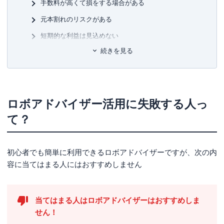
■許
手数料が高くて損をする場合がある
有
元本割れのリスクがある
ユ-3
短期的な利益は見込めない
続きを見る
失敗しないロボアドバイザーの選び方
選ぶポイント①最低投資額
選ぶポイント②運用タイプ
ロボアドバイザー活用に失敗する人っ
選ぶポイント③手数料
て？
選ぶポイント④NISA対応の有無
ロボアドバイザーをおすすめしない人
初心者でも簡単に利用できるロボアドバイザーですが、次の内
おすすめしない人①投資の勉強もしていきたい人
容に当てはまる人にはおすすめしません
おすすめしない人②短期で利益を得たい人
おすすめしない人③元本割れが怖い人
当てはまる人はロボアドバイザーはおすすめしま
よくある質問
せん！
ウェルスナビでも損することはあるの？