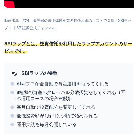
SBIラップのメリットを受けられる人
金融の知識がなく資産運用を全て任せたい人
動画出典：
#24 最先端の運用体験を業界最低水準のコストで提供！SBIラッ
ファンドラップの利用を検討している人
プ！ ｜SBI証券公式チャンネル
SBIラップのデメリットを受けてしまう人
SBIラップとは、投資信託を利用したラップアカウントのサー
取引コストを抑えて資産運用したい人
ビスです。
NISAの非課税枠を使って資産運用したい人
SBIラップの始め方
SBIラップの特徴
STEP①SBI証券総合口座の開設
AIやプロが全自動で資産運用を行ってくれる
STEP②SBIラップの申込・契約手続き
8種類の資産へグローバル分散投資をしてくれる（匠
STEP③注文・購入
の運用コースの場合9種類）
SBIラップの評判に関するよくある質問
毎月自動で投資配分を変更してくれる
最低投資額が1万円と少額で始められる
Q. SBIラップはNISA口座で買える？
運用実績を毎月公開している
Q. SBIラップのメリット・デメリットは？