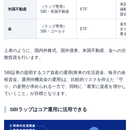
米国
（ラップ専用）
米国不動産
ETF
値動
SBI・米国不動産
資成
金地
（ラップ専用）
金
ETF
きと
SBI・ゴールド
果を
上表のように、国内外株式、国外債券、米国不動産、金への分
散投資を行います。
SBI証券の提唱するコア資産の運用(将来の生活資金、毎月の余
裕資金、運用待機資金の運用)は、比較的リスクを抑えた「守
り」の姿勢が求められる一方で、同時に「着実に資産を増やし
ていくこと」が目標となります。
SBIラップはコア運用に活用できる