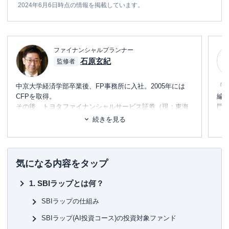
2024年6月6日時点の情報を掲載しています。
ファイナンシャルプランナー
石原玄紀
監修者
中京大学経済学部卒業後、FP事務所に入社。2005年には
「
CFPを取得。
編
その後、トヨタファイナンシャルサービス証券（現：東海
門
東京証券）、東海東京ウェルス・コンサルティングにて、
テ
続きを見る
経営企画や営業、大手税理士法人への出向、富裕層部署の
に
相続コンサルタントとして従事。
め
2020年にIFA（独立系金融アドバイザー）「きわみアセッ
トマネジメント」へ初期メンバーとして入社後、2023年に
■書
気になる内容をタップ
独立。
初
中京大学付属中京高校で資産形成に関する授業
の実施経験
SBIラップとは何？
もあり。
■保
KT
SBIラップの仕組み
SBIラップ(AI投資コース)の投資対象ファンド
■許