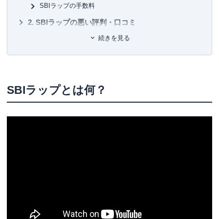
有
SBIラップの手数料
ユ-3
SBIラップの悪い評判・口コミ
続きを見る
悪い評判①専用ファンドを新たに作っているので、コス
トがかかる
悪い評判②NISAが使えない
悪い評判③毎日の積立購入の設定はできない
SBIラップとは何？
悪い評判④購入後、ポートフォリオ反映まで時間がかか
る
悪い評判⑤投資信託を経由するので時価評価が遅れる
SBIラップの良い評判・口コミ
良い評判①すべておまかせで運用ができる
良い評判②8種類の資産へ自動で分散投資ができる
良い評判③ポイントプログラムがあってお得
良い評判④最低1万円からラップ口座が開設できる