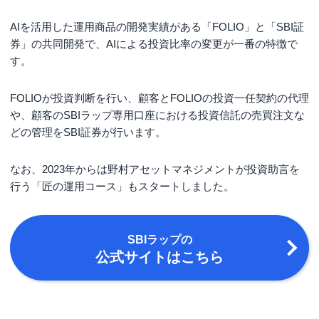
Q. SBIラップとウェルスナビの違いは？
Q.SBIラップはすぐに換金できる？
AIを活用した運用商品の開発実績がある「FOLIO」と「SBI証
券」の共同開発で、AIによる投資比率の変更が一番の特徴で
Q.ETFの分配金は再投資される？
す。
SBIラップの評判・口コミ一覧
まとめ
FOLIOが投資判断を行い、顧客とFOLIOの投資一任契約の代理
や、顧客のSBIラップ専用口座における投資信託の売買注文な
どの管理をSBI証券が行います。
なお、2023年からは野村アセットマネジメントが投資助言を
行う「匠の運用コース」もスタートしました。
SBIラップ
の
公式サイトはこちら