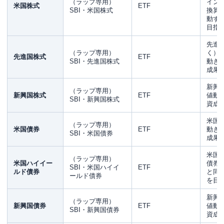
（ラップ専用）
イン
米国株式
ETF
SBI・米国株式
換算
動す
目指
先進
（ラップ専用）
く）
先進国株式
ETF
SBI・先進国株式
動き
成果
新興
（ラップ専用）
新興国株式
ETF
値動
SBI・新興国株式
資成
米国
（ラップ専用）
米国債券
ETF
動き
SBI・米国債券
成果
米国
（ラップ専用）
米国ハイイー
債券
SBI・米国ハイイ
ETF
ルド債券
と同
ールド債券
を目
新興
（ラップ専用）
新興国債券
ETF
値動
SBI・新興国債券
資成