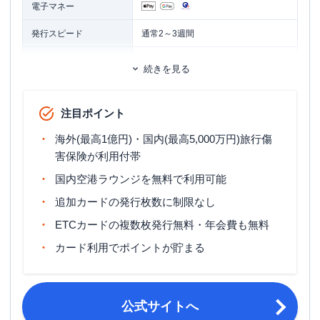
電子マネー
発行スピード
通常2～3週間
ETCカード
追加カード
続きを見る
家族カード
ETCカード発行手数料
無料
注目ポイント
ETCカード年会費
無料
海外(最高1億円)・国内(最高5,000万円)旅行傷
ウェブでお申し込み：約1週間
害保険が利用付帯
電話でお申し込み：約2週間
ETCカード発行期間
国内空港ラウンジを無料で利用可能
家族カードを発行してお申し込み：約
2週間
追加カードの発行枚数に制限なし
ETCカードの複数枚発行無料・年会費も無料
国内旅行傷害保険（利用付帯）・海外
旅行傷害保険
旅行傷害保険（利用付帯）
カード利用でポイントが貯まる
ポイント名
J-POINT
締め日・支払日
公式サイト参照
公式サイトへ