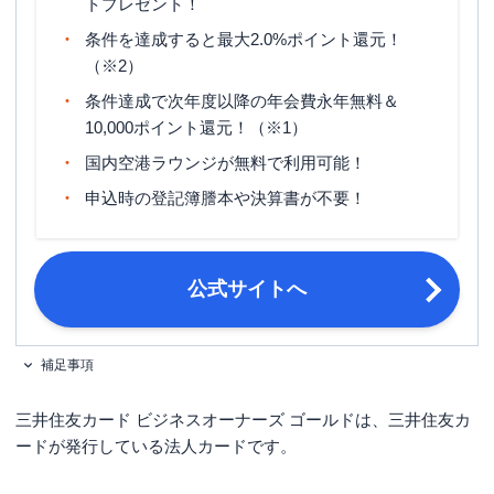
トプレゼント！
マイル還元率（最大）
0.5%
条件を達成すると最大2.0%ポイント還元！
（※2）
国内旅行傷害保険（利用付帯）・海外
旅行傷害保険
旅行傷害保険（利用付帯）
条件達成で次年度以降の年会費永年無料＆
10,000ポイント還元！（※1）
ポイント名
Vポイント
国内空港ラウンジが無料で利用可能！
15日締め・翌月10日支払／月末締
締め日・支払日
申込時の登記簿謄本や決算書が不要！
め・翌月26日支払 ※選択可能
満18歳以上の法人代表者・個人事業主
申し込み条件
（フリーランス・副業を含む）
公式サイトへ
必要書類
法人代表者の本人確認資料
補足事項
三井住友カード ビジネスオーナーズ ゴールドは、三井住友カ
ードが発行している法人カードです。