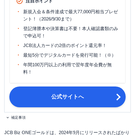
注目ポイント
ETCカード年会費
無料
新規入会＆条件達成で最大77,000円相当プレゼ
旅行傷害保険
ー
ント！（2026/9/30まで）
ポイント名
J-POINT
登記簿謄本や決算書は不要！本人確認書類のみ
で申込可！
締め日・支払日
公式サイト参照
JCB法人カードの2倍のポイント還元率！
20歳以上の法人代表者または個人事業
申し込み条件
主（フリーランス・副業を含む）
最短5分でデジタルカードを発行可能！（※）
年間100万円以上の利用で翌年度年会費が無
料！
公式サイトへ
補足事項
JCB Biz ONEゴールドは、2024年9月にリリースされたばかり