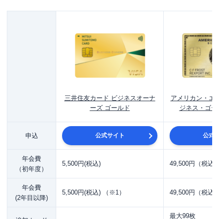
法人ゴールドカード選びで重視したい7つのポイン
ト
ステータス性
年会費
付帯サービス（特典や保険など）の実用性
ポイントやマイルの還元率
三井住友カード ビジネスオーナ
アメリカン・エキ
追加カードの発行枚数と年会費
ーズ ゴールド
ジネス・ゴー
ETCカードの発行枚数と年会費
申込
公式サイト
公式
連携できる会計ソフトの種類
法人カードはゴールドがよい？一般・プラチナと
年会費
5,500円(税込)
49,500円（税込
の違いと審査基準
（初年度）
法人カードは3つのグレードから選べる
年会費
5,500円(税込) （※1）
49,500円（税込
(2年目以降)
新規法人でも入会可能な法人ゴールドカードもある
まとめ
最大99枚