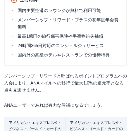
写し・マイナンバーカード・写真付き
住民基本台帳カード・在留カード・特
国内主要空港のラウンジが無料で利用可能
別永住者証明書 ■法人確認書類を1点
登記簿謄本・登記事項証明書（履歴事
メンバーシップ・リワード・プラスの初年度年会費
項全部証明書・現在事項全部証明書）
無料
最高1億円の旅行傷害保険や手荷物紛失補償
24時間365日対応のコンシェルジュサービス
国内外の高級ホテルやレストランでの優待特典
メンバーシップ・リワードと呼ばれるポイントプログラムへの
入会により、ANAマイルへの移行で最大1.0%の還元率となる
点も見逃せません。
ANAユーザーであれば有力な候補になるでしょう。
アメリカン・エキスプレス®︎・
アメリカン・エキスプレス®︎・
ビジネス・ゴールド・カードの
ビジネス・ゴールド・カードの