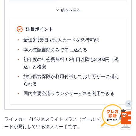
ETCカード
追加カード
続きを見る
ETCカード発行手数料
無料
注目ポイント
ETCカード年会費
無料
最短3営業日で法人カードを発行可能
ETCカード発行期間
お申し込み後最短6営業日
本人確認書類のみで申し込める
旅行傷害保険
海外旅行傷害保険（利用付帯）
初年度の年会費無料！2年目以降も2,200円（税
締め日：毎月5日・支払日：当月26日
込）と格安
締め日・支払日
～29日または翌月3日
旅行傷害保険が利用付帯しており万が一に備え
申し込み条件
法人代表者または個人事業主
られる
国内主要空港ラウンジサービスを利用できる
✕
ライフカードビジネスライトプラス（ゴールド）は、ライフカ
ードが発行している法人カードです。