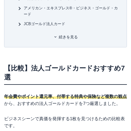
アメリカン・エキスプレス®︎・ビジネス・ゴールド・カ
ード
JCBゴールド法人カード
JCB Biz ONE ゴールド
続きを見る
楽天ビジネスカード
ライフカードビジネスライトプラス（ゴールド）
三菱ＵＦＪカード・ゴールド・ビジネス・アメリカン・
【比較】法人ゴールドカードおすすめ7
エキスプレス®・カード
選
法人ゴールドカードを選ぶ5つのメリット
持っているだけでステータスとなる
年会費やポイント還元率、付帯する特典や保険など複数の観点
利用可能額がアップする
から、おすすめの法人ゴールドカードを7つ厳選しました。
ポイントやマイルが貯まりやすくなる
出張などのサービスがより手厚くなる
ビジネスシーンで真価を発揮する1枚を見つけるための比較表
です。
実務に役立つサービスが充実している