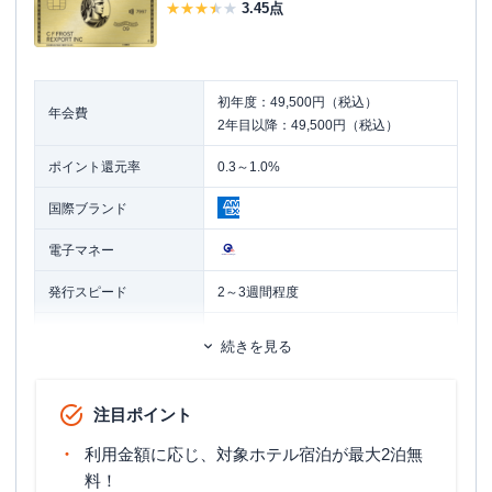
3.45
点
初年度：49,500円（税込）
年会費
2年目以降：49,500円（税込）
ポイント還元率
0.3～1.0%
国際ブランド
電子マネー
発行スピード
2～3週間程度
ETCカード
追加カード
続きを見る
ETCカード発行手数料
無料
注目ポイント
ETCカード年会費
無料
利用金額に応じ、対象ホテル宿泊が最大2泊無
ETCカード発行期間
約2週間
料！