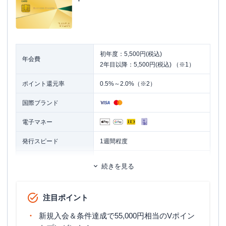
初年度：5,500円(税込)
年会費
2年目以降：5,500円(税込) （※1）
ポイント還元率
0.5%～2.0%（※2）
国際ブランド
電子マネー
発行スピード
1週間程度
ETCカード
追加カード
続きを見る
ETCカード発行手数料
無料
注目ポイント
ETCカード年会費
無料（※3）
新規入会＆条件達成で55,000円相当のVポイン
ETCカード発行期間
2週間程度