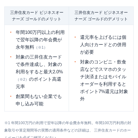
三井住友カード ビジネスオー
三井住友カード ビジネスオー
ナーズ ゴールドのメリット
ナーズ ゴールドのデメリット
年間100万円以上の利用
還元率を上げるには個
で翌年以降の年会費が
人向けカードとの併用
永年無料
（※1）
が必要
対象の三井住友カード
対象のコンビニ・飲食
で条件達成し、対象の
店などでスマホのタッ
利用をすると最大2.0%
チ決済またはモバイル
のポイント高還
（※2）
オーダーを利用すると
元率
ポイント7%還元は対象
創業間もない企業でも
外
申し込み可能
※1
年間100万円の利用で翌年以降の年会費永年無料。年間100万円利用の対
象取引や算定期間等の実際の適用条件などの詳細は、 三井住友カードのホー
ムページを必ずご確認ください。