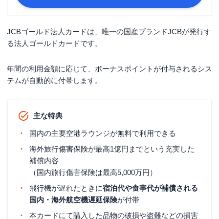
法人または個人事業主（カード使用者
申し込み条件
は18歳以上の方が対象となります。）
JCBゴールド法人カードは、唯一の国産ブランドJCBが発行す
■法人の本人確認書類 現在事項全部証
明書・履歴事項全部証明書いずれか1
る法人ゴールドカードです。
点 ■法人の代表者の本人確認書類 運転
必要書類
免許証または運転経歴証明書・パスポ
年間の利用金額に応じて、ボーナスポイントが付与されるシス
ート・在留カード・特別永住者証明書
テムが自動的に付帯します。
等・マイナンバー（個人番号）カー
ド・住民票の写しなど
主な特典
国内の主要空港ラウンジが無料で利用できる
海外旅行傷害保険が最高1億円までという充実した
補償内容
（国内旅行傷害保険は最高5,000万円）
飛行機が遅れたときに
宿泊代や食事代が補償される
国内・海外航空機遅延保険
が付帯
本カードにて購入した品物の破損や盗難などの損害