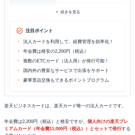
ETCカード
追加カード
続きを見る
家族カード
ETCカード年会費
550円（税込）
注目ポイント
旅行傷害保険
国内旅行傷害保険・海外旅行傷害保険
法人カードを利用して、経費管理を効率化！
ポイント名
ワールドプレゼント
年会費は格安の2,200円（税込）
締め日・支払日
翌月10日
複数のETCカード（法人用）が発行可能！
国内外の豊富なサービスで出張をサポート
法人のみを対象（カード使用者は20名
申し込み条件
以下が目安）
豪華景品交換もできるポイントプログラム
楽天ビジネスカードは、楽天カード唯一の法人カードです。
年会費は2,200円（税込）と格安ですが、
個人向けの楽天プレ
ミアムカード（年会費11,000円（税込））とセットで発行
する