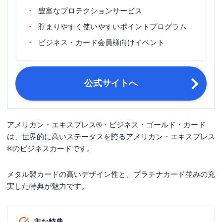
マイル還元率（最大）
0.5%
豊富なプロテクションサービス
国内旅行傷害保険（利用付帯）・海外
貯まりやすく使いやすいポイントプログラム
旅行傷害保険
旅行傷害保険（利用付帯）
ビジネス・カード会員様向けイベント
ポイント名
メンバーシップ・リワード
登録された口座振替金融機関等の関係
締め日・支払日
により、お客様ごとに個別に設定
公式サイトへ
20歳以上・会社経営者 または 個人事
申し込み条件
業主
アメリカン・エキスプレス®・ビジネス・ゴールド・カード
■本人確認書類を2点 運転免許証・運
は、世界的に高いステータスを誇るアメリカン・エキスプレス
転経歴証明書・パスポート・住民票の
®のビジネスカードです。
写し・マイナンバーカード・写真付き
住民基本台帳カード・在留カード・特
別永住者証明書 ■法人確認書類を1点
メタル製カードの高いデザイン性と、プラチナカード並みの充
登記簿謄本・登記事項証明書（履歴事
実した特典が魅力です。
項全部証明書・現在事項全部証明書）
必要書類
■本人確認書類を2点 運転免許証・運
転経歴証明書・パスポート・住民票の
主な特典