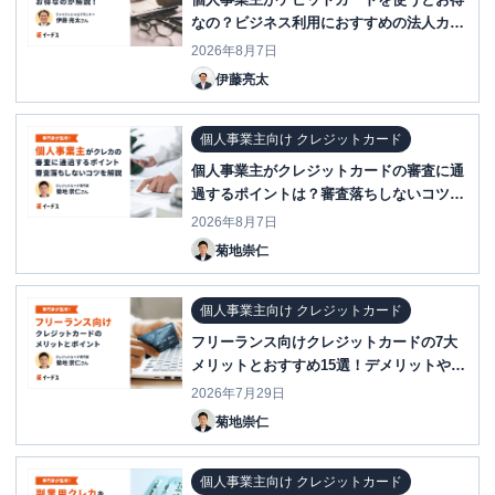
なの？ビジネス利用におすすめの法人カー
ドも紹介
2026年8月7日
伊藤亮太
個人事業主向け クレジットカード
個人事業主がクレジットカードの審査に通
過するポイントは？審査落ちしないコツを
解説
2026年8月7日
菊地崇仁
個人事業主向け クレジットカード
フリーランス向けクレジットカードの7大
メリットとおすすめ15選！デメリットや選
び方まで解説
2026年7月29日
菊地崇仁
個人事業主向け クレジットカード