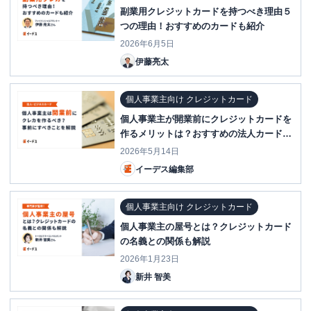
副業用クレジットカードを持つべき理由５
つの理由！おすすめのカードも紹介
2026年6月5日
伊藤亮太
個人事業主向け クレジットカード
個人事業主が開業前にクレジットカードを
作るメリットは？おすすめの法人カード
（ビジネスカード）9選とクレカ以外に必
2026年5月14日
要な準備も解説
イーデス編集部
個人事業主向け クレジットカード
個人事業主の屋号とは？クレジットカード
の名義との関係も解説
2026年1月23日
新井 智美