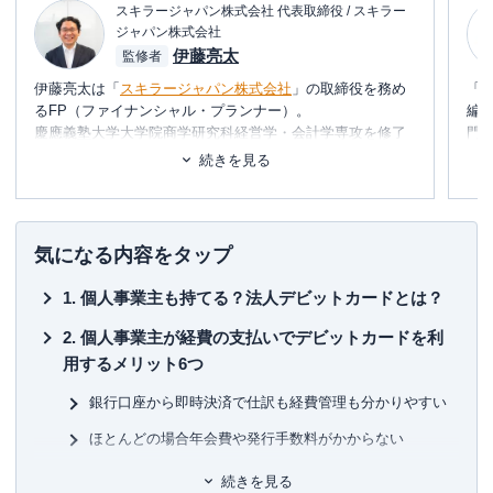
一方で、法人カードでは、デビットカードに比べ
スキラージャパン株式会社 代表取締役 / スキラー
ジャパン株式会社
ポイント還元率が高いケースが多く、手元に現金
伊藤亮太
監修者
がなくても利用できる
メリットがあります。
分割払いといった方法も検討できますので、どう
伊藤亮太は「
スキラージャパン株式会社
」の取締役を務め
「
るFP（ファイナンシャル・プランナー）。
編
しても利用したい場合や仕入れをしたい場合など
慶應義塾大学大学院商学研究科経営学・会計学専攻を修了
門
には法人カードが強みを発揮します。
しており、在学中に
CFP®
を取得。
テ
続きを見る
多くの方が法人カードによる利用を行っていると
その後、証券会社にて営業・経営企画・社長秘書・投資銀
に
思いますが、様々な理由でクレジットカードが作
行業務に携わる。
め
れない場合もあることでしょう。
現在は富裕層個人の資産設計を中心としたマネー・ライフ
プランの提案・策定・サポート等を行う傍ら、
資産運用に
■書
その場合にはデビットカードがあることを忘れな
気になる内容をタップ
関連するセミナー講師や講演
を多数行う。
初
いでください。
個人事業主も持てる？法人デビットカードとは？
一長一短ですから、どちらが良いとははっきり断
▼書籍
■保
言はできません。
7日でマスターNISA&iDeCoがおもしろいくらいわかる本
KT
個人事業主が経費の支払いでデビットカードを利
是非良いなと感じた方をまずは選択し、その後ど
図解即戦力 金融のしくみがこれ1冊でしっかりわかる教科
用するメリット6つ
書
■許
のカードにするかじっくり検討してください。
ゼロからはじめる！ お金のしくみ見るだけノート
有
銀行口座から即時決済で仕訳も経費管理も分かりやすい
株で勝ち続けるための 上がる銘柄選び黄金ルール87
ユ-3
ほとんどの場合年会費や発行手数料がかからない
など
金利手数料は不要！その他の手数料も優遇措置あり
続きを見る