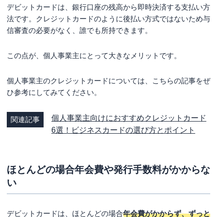
出張などが多く法人カードの付帯サービスが利用できる
デビットカードは、銀行口座の残高から即時決済する支払い方
人
法です。クレジットカードのように後払い方式ではないため与
個人事業主におすすめの法人カードはどれ？
信審査の必要がなく、誰でも所持できます。
三井住友カード ビジネスオーナーズ
この点が、個人事業主にとって大きなメリットです。
オリコ EX Gold for Biz S
ライフカードビジネスライトプラス
個人事業主のクレジットカードについては、こちらの記事をぜ
ひ参考にしてみてください。
FAQ（よくある質問）
個人事業主でも法人デビットカードは持てるの？
個人事業主向けにおすすめクレジットカード
関連記事
個人事業主がデビットカードで経費を支払うメリット
6選！ビジネスカードの選び方とポイント
は？
個人事業主がデビットカードで経費を支払うデメリット
は？
ほとんどの場合年会費や発行手数料がかからな
個人事業主でデビットカードに向いている人とは？
い
個人事業主には法人デビットカードと法人カードどちら
がいいの？
デビットカードは、ほとんどの場合
年会費がかからず、ずっと