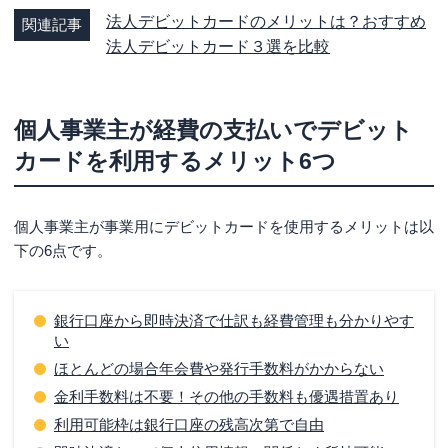
法人デビットカードのメリットは？おすすめ
関連記事
キャッシュフローを気にしなくてよいほど資金が潤沢な
法人デビットカード３選を比較
人
個人事業主向け法人デビットカードの選び方
年会費とキャッシュバックやポイント還元率、付帯サー
個人事業主が経費の支払いでデビット
ビスのバランスをチェック
カードを利用するメリット6つ
追加カードやETCカードの作成可能枚数を確認
付帯保険や国際ブランドも確認
個人事業主が事業用にデビットカードを使用するメリットは以
個人事業主におすすめのデビットカード3選
下の6点です。
GMOあおぞらネット銀行「ビジネスデビット」
楽天銀行「楽天銀行ビジネスデビットカード（JCB）」
銀行口座から即時決済で仕訳も経費管理も分かりやす
い
ドコモSMTBネット銀行「デビットカード（Visa）」
ほとんどの場合年会費や発行手数料がかからない
個人事業主が経費の支払いに法人カードを利用す
金利手数料は不要！その他の手数料も優遇措置あり
るメリット4つ
利用可能枠は銀行口座の残高次第で自由
手元に現金が残るためキャッシュフローが改善される