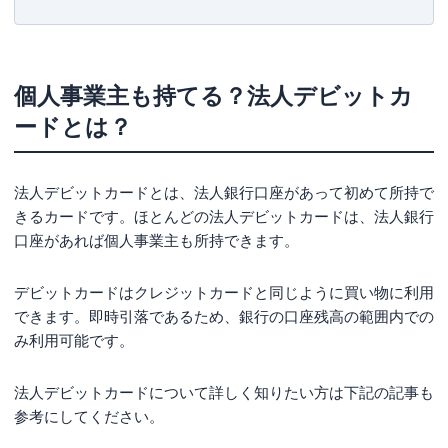
利用可能枠は銀行口座の残高次第で自由
即時決済なので個人信用情報に関係なく所持可能
ポイント還元やキャッシュバックがあるカードも
個人事業主も持てる？法人デビットカ
個人事業主が経費の支払いでデビットカードを利
ードとは？
用するデメリット4つ
キャッシュフローに注意しないと現金不足になる場合も
法人デビットカードとは、法人銀行口座があって初めて所持で
ポイント還元率がクレジットカードよりも低め
きるカードです。ほとんどの法人デビットカードは、法人銀行
口座があれば個人事業主も所持できます。
残高イコール利用可能枠では一時的な出費に耐えられな
い
デビットカードはクレジットカードと同じように買い物に利用
クレジットカードに備わっている付帯サービスがない
できます。即時引落であるため、銀行の口座残高の範囲内での
個人事業主でデビットカードの利用に向いている
み利用可能です。
人
個人信用情報に問題がありクレジットカードを作成でき
法人デビットカードについて詳しく知りたい方は下記の記事も
ない人
参考にしてください。
現金払いにこだわりのある人