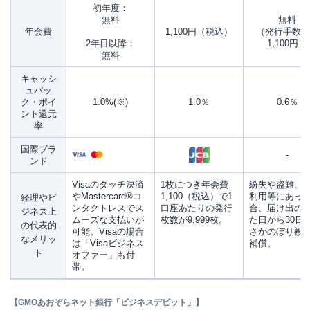
初年度：
無料
無料
年会費
1,100円（税込）
（発行手数料
2年目以降：
1,100円）
無料
キャッシ
ュバッ
ク・ポイ
1.0%(※)
1.0％
0.6％
ント還元
率
国際ブラ
-
ンド
Visaのタッチ決済
1枚につき年会費
紛失や盗難、
やMastercard®コ
1,100（税込）で1
利用等にあっ
経理やビ
ンタクトレスでス
口座あたりの発行
合、届け出の
ジネス上
ムーズな支払いが
枚数が9,999枚。
た日から30日
の代表的
可能。Visaの場合
さかのぼり被
なメリッ
は「Visaビジネス
補償。
ト
オファー」も付
帯。
【GMOあおぞらネット銀行「ビジネスデビット」】