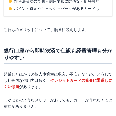
即時決済なので個人信用情報に関係なく所持可能
経費の支払いでポイント還元され経費節減できる
ポイント還元やキャッシュバックがあるカードも
さまざまな付帯サービスがあり間接的に経費節減に寄与
現金の残高にかかわらず別枠で利用可能枠があるため安
心
これらのメリットについて、順番に説明します。
個人事業主が経費の支払いに法人カードを利用す
るデメリット4つ
銀行口座から即時決済で仕訳も経費管理も分か
ほとんどの場合年会費がかかる
りやすい
カード作成時に審査があり落ちる可能性がある
複式簿記による記帳が面倒
起業したばかりの個人事業主は収入が不安定なため、どうして
利用可能枠が一律で決まっている場合が多い
も社会的な信用力は低く、
クレジットカードの審査に通過しに
個人事業主で法人カードの利用に向いている人
くい傾向
があります。
クレジットカードの利用履歴がありクレヒスに問題がな
ほかにどのようなメリットがあっても、カードが作れなくては
い人
意味がありません。
少しでも経費節減していきたいと考えている人