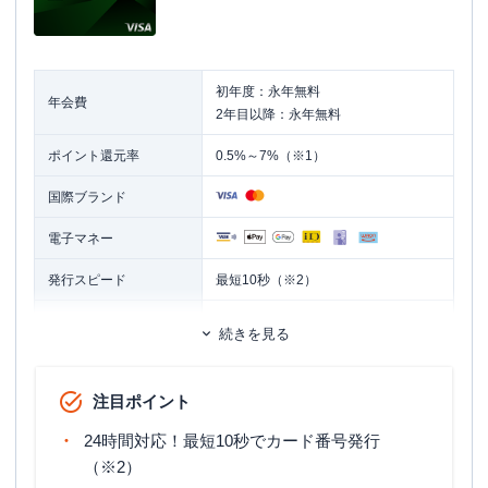
初年度：永年無料
年会費
2年目以降：永年無料
ポイント還元率
0.5%～7%（※1）
国際ブランド
電子マネー
発行スピード
最短10秒（※2）
ETCカード
追加カード
続きを見る
家族カード
ETCカード発行手数料
無料
注目ポイント
ETCカード年会費
無料（※3）
24時間対応！最短10秒でカード番号発行
ETCカード発行期間
2週間程度
（※2）