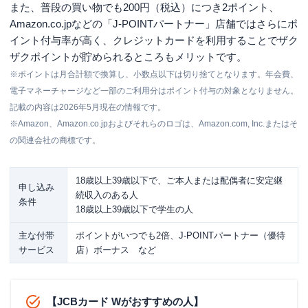
また、普段の買い物でも200円（税込）につき2ポイント、
Amazon.co.jpなどの「J-POINTパートナー」店舗ではさらにポ
イント付与率が高く、クレジットカードを利用することでザク
ザクポイントが貯められるところもメリットです。
※ポイントは月合計額で換算し、小数点以下は切り捨てとなります。年会費、
電子マネーチャージなど一部のご利用分はポイント付与の対象となりません。
記載の内容は2026年5月現在の情報です。
※Amazon、Amazon.co.jpおよびそれらのロゴは、Amazon.com, Inc.またはそ
の関連会社の商標です。
18歳以上39歳以下で、ご本人または配偶者に安定継
申し込み
続収入のある人
条件
18歳以上39歳以下で学生の人
主な付帯
ポイントがいつでも2倍、J-POINTパートナー（優待
サービス
店）ボーナス など
【JCBカード Wがおすすめの人】