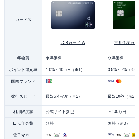
カード名
JCBカード W
三井住友カー
年会費
永年無料
永年無料
ポイント還元率
1.0%～10.5%（※1）
0.5%～7%（※1
国際ブランド
発行スピード
最短5分程度（※2）
最短10秒（※2）
利用限度額
公式サイト参照
～100万円
ETC年会費
無料
無料（※3）
電子マネー