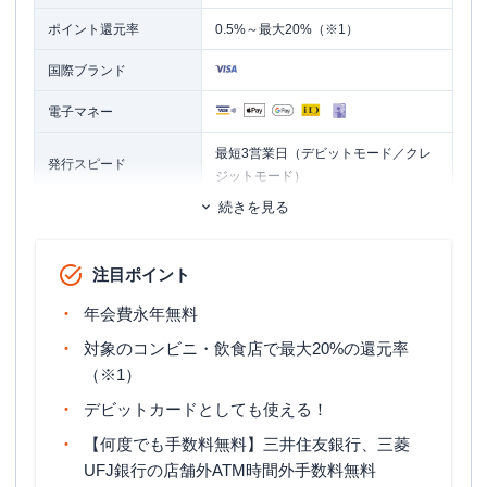
ポイント還元率
0.5%～最大20%（※1）
国際ブランド
電子マネー
最短3営業日（デビットモード／クレ
発行スピード
ジットモード）
続きを見る
ETCカード
追加カード
家族カード
注目ポイント
ETCカード発行手数料
無料
年会費永年無料
初年度:
無料 （※2）
ETCカード年会費
2年目以降:
550円（税込）
対象のコンビニ・飲食店で最大20%の還元率
（※1）
ETCカード発行期間
2週間程度
デビットカードとしても使える！
マイル還元率（最大）
0.5%
【何度でも手数料無料】三井住友銀行、三菱
旅行傷害保険
海外旅行傷害保険
UFJ銀行の店舗外ATM時間外手数料無料