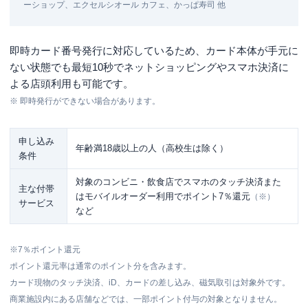
ーショップ、エクセルシオール カフェ、かっぱ寿司 他
即時カード番号発行に対応しているため、カード本体が手元に
ない状態でも最短10秒でネットショッピングやスマホ決済に
よる店頭利用も可能です。
※
即時発行ができない場合があります。
申し込み
年齢満18歳以上の人（高校生は除く）
条件
対象のコンビニ・飲食店でスマホのタッチ決済また
主な付帯
はモバイルオーダー利用でポイント7％還元
（※）
サービス
など
※
7％ポイント還元
ポイント還元率は通常のポイント分を含みます。
カード現物のタッチ決済、iD、カードの差し込み、磁気取引は対象外です。
商業施設内にある店舗などでは、一部ポイント付与の対象となりません。