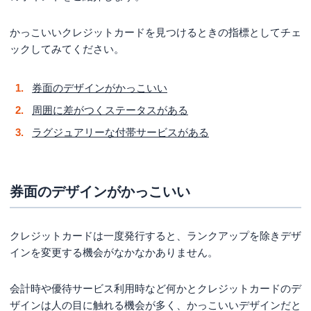
キスプレス®・プレミアム・カード」
格式高いアメックスのプラチナ「アメリカン・エキスプ
かっこいいクレジットカードを見つけるときの指標としてチェ
レス®・プラチナ・カード」
ックしてみてください。
見た目とサービス面のバランスが魅力の「ラグジュアリ
ーカード（ブラック）」
券面のデザインがかっこいい
かっこいいクレジットカードに関するよくある質
周囲に差がつくステータスがある
問
ラグジュアリーな付帯サービスがある
Q.ステータス重視でかっこいいクレジットカードはど
れ?
Q.年会費が安くてかっこいいクレジットカードはどれ?
券面のデザインがかっこいい
Q.デザインがかっこいいクレジットカードはどれ?
Q.持っていると一目置かれるクレジットカードはどれ?
クレジットカードは一度発行すると、ランクアップを除きデザ
まとめ
インを変更する機会がなかなかありません。
会計時や優待サービス利用時など何かとクレジットカードのデ
ザインは人の目に触れる機会が多く、かっこいいデザインだと