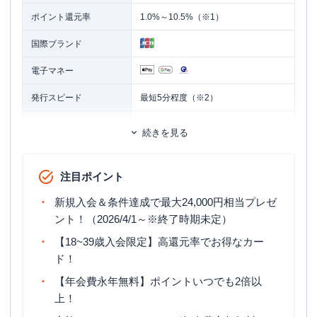
ポイント還元率
1.0%～10.5%（※1）
国際ブランド
電子マネー
発行スピード
最短5分程度（※2）
ETCカード
追加カード
続きを見る
家族カード
ETCカード発行手数料
無料
注目ポイント
ETCカード年会費
無料
新規入会＆条件達成で最大24,000円相当プレゼ
ETCカード発行期間
最短1週間
ント！（2026/4/1～※終了時期未定）
【18~39歳入会限定】高還元率でお得なカー
マイル還元率（最大）
0.3％～0.78％
ド！
旅行傷害保険
海外旅行傷害保険（利用付帯）
【年会費永年無料】ポイントいつでも2倍以
上！
ポイント名
J-POINT