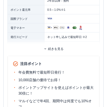
2年目以降：無料
ポイント還元率
0.5～1.0%※1
国際ブランド
電子マネー
発行スピード
ネット申し込みで最短即日 ※2
ETCカード
追加カード
続きを見る
ETCカード発行手数料
無料
注目ポイント
ETCカード年会費
無料
年会費無料で最短即日発行！
10日～2週間 ※マルイ各店でエポスカ
ードVisaを受取りと同時に申し込みの
10,000店舗の優待でお得！
ETCカード発行期間
場合や、申し込み時に登録住所に変更
ポイントアップサイトを使えばポイントが最大
があった場合等は、手元にカードが届
30倍に！
くまで、3週間ほどかかります。
マルイなどで年4回、期間中は何度でも10%オ
マイル還元率（最大）
-
フ