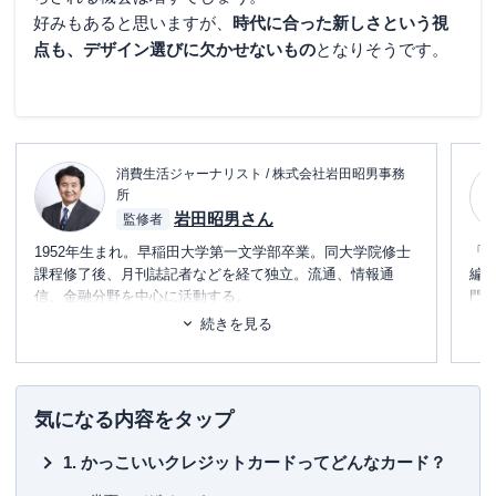
好みもあると思いますが、
時代に合った新しさという視
点も、デザイン選びに欠かせないもの
となりそうです。
消費生活ジャーナリスト / 株式会社岩田昭男事務
所
岩田昭男さん
監修者
1952年生まれ。早稲田大学第一文学部卒業。同大学院修士
「
課程修了後、月刊誌記者などを経て独立。流通、情報通
編
信、金融分野を中心に活動する。
門
テ
続きを見る
主力はクレジットカード＆電子マネーの研究で、すでに30
に
年間に渡って業界の定点観測をしている。
め
主な著書としては、
■書
気になる内容をタップ
初
「
Suica一人勝ちの秘密
」（中経出版・現カドカワ）
かっこいいクレジットカードってどんなカード？
「
「信用力」格差社会
」（東洋経済新報社）
■保
「
信用偏差値
」（文春新書）
KT