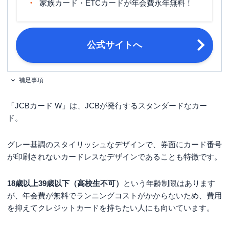
家族カード・ETCカードが年会費永年無料！
締め日・支払日
公式サイト参照
原則として18歳以上39歳以下で、本
人または配偶者に安定継続収入のある
公式サイトへ
方。または高校生を除く18歳以上で学
生の方。
申し込み条件
[家族カードの場合]生計を同一にする
配偶者・親・子供(高校生を除く18歳
補足事項
以上)の方。 ※本会員が学生の場合
は、申し込みできません。
「JCBカード W」は、JCBが発行するスタンダードなカー
ド。
金融機関のスマホアプリやキャッシュ
カード、通帳など口座情報がわかるも
必要書類
の ・日本国内発行の運転免許証また
グレー基調のスタイリッシュなデザインで、券面にカード番号
は運転経歴証明書
が印刷されないカードレスなデザインであることも特徴です。
18歳以上39歳以下（高校生不可）
という年齢制限はあります
が、年会費が無料でランニングコストがかからないため、費用
を抑えてクレジットカードを持ちたい人にも向いています。