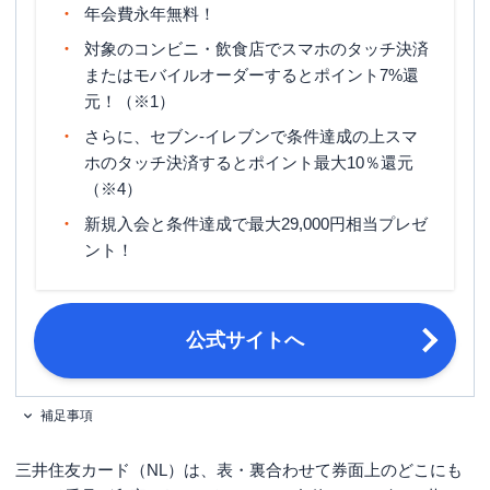
年会費永年無料！
マイル還元率（最大）
0.5%
対象のコンビニ・飲食店でスマホのタッチ決済
旅行傷害保険
海外旅行傷害保険（利用付帯）
またはモバイルオーダーするとポイント7%還
元！（※1）
ポイント名
Vポイント
さらに、セブン‐イレブンで条件達成の上スマ
15日締め・翌月10日支払／月末締
締め日・支払日
ホのタッチ決済するとポイント最大10％還元
め・翌月26日支払 ※選択可能
（※4）
申し込み条件
満18歳以上の方（高校生は除く）
新規入会と条件達成で最大29,000円相当プレゼ
ント！
公式サイトへ
補足事項
三井住友カード（NL）は、表・裏合わせて券面上のどこにも