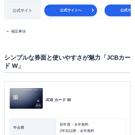
公式サイト
公式サイトへ
公式サイ
補足事項
シンプルな券面と使いやすさが魅力「JCBカー
ド W」
JCB カード W
初年度：永年無料
年会費
2年目以降：永年無料