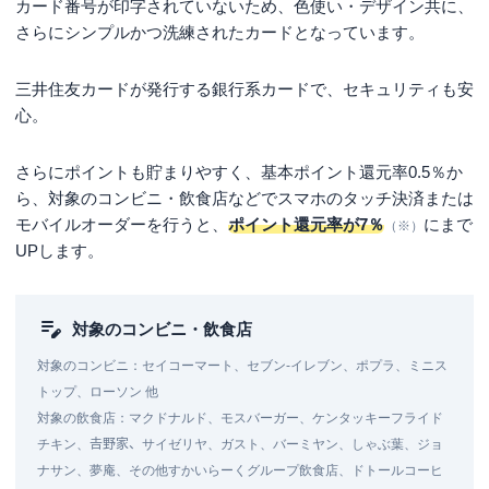
カード番号が印字されていないため、色使い・デザイン共に、
さらにシンプルかつ洗練されたカードとなっています。
三井住友カードが発行する銀行系カードで、セキュリティも安
心。
さらにポイントも貯まりやすく、基本ポイント還元率0.5％か
ら、対象のコンビニ・飲食店などでスマホのタッチ決済または
モバイルオーダーを行うと、
ポイント還元率が7％
にまで
（※）
UPします。
対象のコンビニ・飲食店
対象のコンビニ：セイコーマート、セブン‐イレブン、ポプラ、ミニス
トップ、ローソン 他
対象の飲食店：マクドナルド、モスバーガー、ケンタッキーフライド
チキン、𠮷野家、サイゼリヤ、ガスト、バーミヤン、しゃぶ葉、ジョ
ナサン、夢庵、その他すかいらーくグループ飲食店、ドトールコーヒ