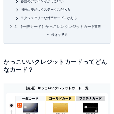
券面のデザインがかっこいい
「
クレジットカード・サバイバル戦争
」（ダイヤモンド
周囲に差がつくステータスがある
社）
■許
「ドコモが銀行になる日」（ＰＨＰ）
有
ラグジュアリーな付帯サービスがある
「
キャッシュレス覇権戦争
」（ＮＨＫ出版）
ユ-3
また、クレジットカードのムックも50冊以上監修しキャッ
【一般カード】かっこいいクレジットカード6選
シュレスの生き字引として情報発信を続けている。
続きを見る
シンプルな券面と使いやすさが魅力「JCBカード W」
ウエブは、「岩田昭男の上級カード道場」、まぐまぐでメ
完全ナンバーレスデザイン「三井住友カード（NL）」
ルマガを毎月二回発行。
3つのカードを集約、財布をスマートに「Oliveフレキシ
2021年からYouTubeチャンネル「岩田昭男のキャッシュレ
ブルペイ（一般）」
かっこいいクレジットカードってどん
ス道場」オープン。
シルバーのナンバーレスデザインがおしゃれ「エポスカ
なカード？
趣味は「猫」と「キートン」
ード」
天下のアメックス！「アメリカン・エキスプレス®・グ
リーン・カード」
高いデザイン性と付帯サービスが魅力の「ラグジュアリ
ーカード（チタン）」
【ゴールドカード】かっこいいクレジットカード5
選