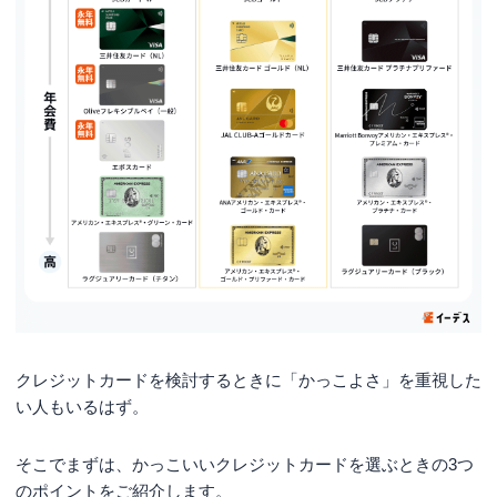
海外旅行で活躍できる「JCBゴールド」
ゴールドにグリーンの指し色がおしゃれ「三井住友カー
ド ゴールド（NL）」
JAL便をよく利用するなら「JAL CLUB-Aゴールドカー
ド」
ANA便をよく利用するなら「ANAアメリカン・エキスプ
レス®・ゴールド・カード」
メタル製の豪華なデザイン「アメリカン・エキスプレス
®・ゴールド・プリファード・カード」
【プラチナカード】かっこいいクレジットカード5
選
クレジットカードを検討するときに「かっこよさ」を重視した
顧客満足度の高さもポイント「JCBプラチナ」
い人もいるはず。
ポイント特化型カード「三井住友カード プラチナプリフ
ァード」
そこでまずは、かっこいいクレジットカードを選ぶときの3つ
ホテルでの優待充実！「Marriott Bonvoy アメリカン・エ
のポイントをご紹介します。