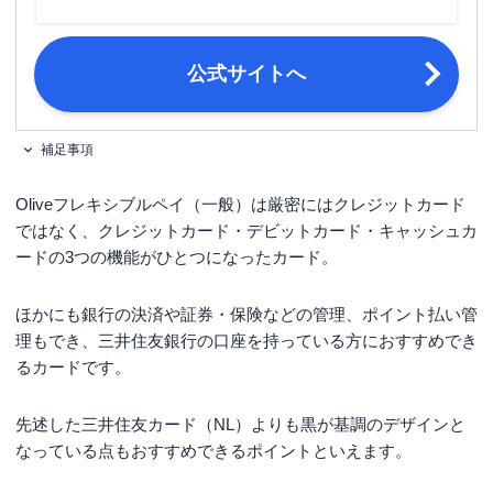
ポイント名
Vポイント
締め日・支払日
翌月26日
公式サイトへ
日本国内在住の個人の方（クレジット
申し込み条件
モードは満18歳以上（高校生は除く）
補足事項
が対象）
Oliveフレキシブルペイ（一般）は厳密にはクレジットカード
ではなく、クレジットカード・デビットカード・キャッシュカ
ードの3つの機能がひとつになったカード。
ほかにも銀行の決済や証券・保険などの管理、ポイント払い管
理もでき、三井住友銀行の口座を持っている方におすすめでき
るカードです。
先述した三井住友カード（NL）よりも黒が基調のデザインと
なっている点もおすすめできるポイントといえます。