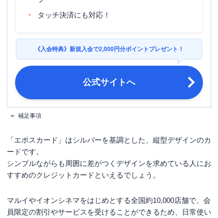
旅行傷害保険
海外旅行傷害保険
タッチ決済にも対応！
ポイント名
エポスポイント
締め日：毎月4日または27日・支払
《入会特典》新規入会で2,000円分ポイントプレゼント！
締め日・支払日
日：毎月4日または27日 ※支払日によ
って締め日が異なる
公式サイトへ
満18歳以上（高校生を除く）で日本国
申し込み条件
内に居住している方
運転免許証・パスポート・マイナンバ
補足事項
必要書類
ーカード・在留カード・ 特別永住者
証明書 など
「エポスカード」はシルバーを基調とした、縦型デザインのカ
ードです。
シンプルながらも周囲に差がつくデザインを求めている人にお
すすめのクレジットカードといえるでしょう。
マルイやイオンシネマをはじめとする全国約10,000店舗で、会
員限定の割引やサービスを受けることができるため、日常使い