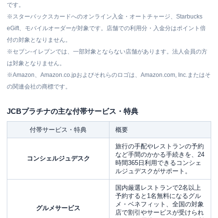
です。
※スターバックスカードへのオンライン入金・オートチャージ、Starbucks
eGift、モバイルオーダーが対象です。店舗での利用分・入金分はポイント倍
付の対象となりません。
※セブン‐イレブンでは、一部対象とならない店舗があります。法人会員の方
は対象となりません。
※Amazon、Amazon.co.jpおよびそれらのロゴは、Amazon.com, Inc.またはそ
の関連会社の商標です。
JCBプラチナの主な付帯サービス・特典
付帯サービス・特典
概要
旅行の手配やレストランの予約
など手間のかかる手続きを、24
コンシェルジュデスク
時間365日利用できるコンシェ
ルジュデスクがサポート。
国内厳選レストランで2名以上
予約すると1名無料になるグル
メ・ベネフィット、全国の対象
グルメサービス
店で割引やサービスが受けられ