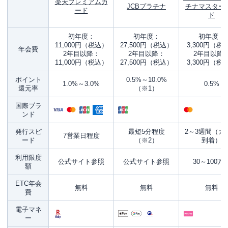
楽天プレミアムカ
JCBプラチナ
チナマスター
ード
ド
初年度：
初年度：
初年度：
11,000円（税込）
27,500円（税込）
3,300円（税
年会費
2年目以降：
2年目以降：
2年目以降
11,000円（税込）
27,500円（税込）
3,300円（税
ポイント
0.5%～10.0%
1.0%～3.0%
0.5%
還元率
（※1）
国際ブラ
ンド
発行スピ
最短5分程度
2～3週間（カ
7営業日程度
ード
（※2）
到着）
利用限度
公式サイト参照
公式サイト参照
30～100万
額
ETC年会
無料
無料
無料
費
電子マネ
ー