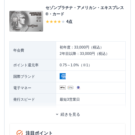
セゾンプラチナ・アメリカン・エキスプレス
®・カード
4
点
初年度：33,000円（税込）
年会費
2年目以降：33,000円（税込）
ポイント還元率
0.75～1.0%（※1）
国際ブランド
電子マネー
発行スピード
最短3営業日
ETCカード
追加カード
続きを見る
家族カード
ETCカード年会費
無料
注目ポイント