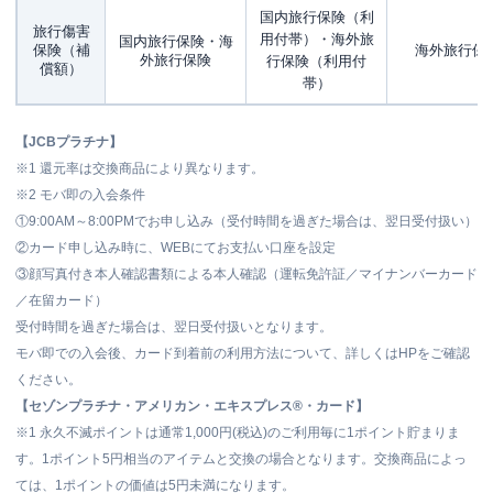
国内旅行保険（利
旅行傷害
用付帯）・
海外旅
国内旅行保険・海
保険（補
海外旅行保
外旅行保険
行保険（利用付
償額）
帯）
【JCBプラチナ】
※1
還元率は交換商品により異なります。
※2
モバ即の入会条件
①9:00AM～8:00PMでお申し込み（受付時間を過ぎた場合は、翌日受付扱い）
②カード申し込み時に、WEBにてお支払い口座を設定
③顔写真付き本人確認書類による本人確認（運転免許証／マイナンバーカード
／在留カード）
受付時間を過ぎた場合は、翌日受付扱いとなります。
モバ即での入会後、カード到着前の利用方法について、詳しくはHPをご確認
ください。
【セゾンプラチナ・アメリカン・エキスプレス®・カード】
※1
永久不滅ポイントは通常1,000円(税込)のご利用毎に1ポイント貯まりま
す。1ポイント5円相当のアイテムと交換の場合となります。交換商品によっ
ては、1ポイントの価値は5円未満になります。