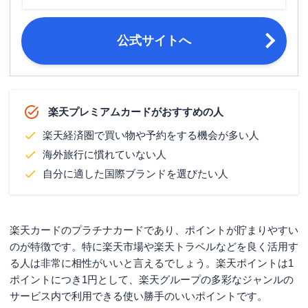
原則として20歳以上の安定収入のある
申し込み条件
方
公式サイトへ
■公的証書（住民票の写しあるいは印
鑑登録証明書）の原本いずれか1点
か、下記のコピーいずれか2点 ・住民
必要書類
表の写し ・印鑑登録証明書 ・運転免
許証 ・個人番号カード ・在留カード
楽天プレミアムカードがおすすめの人
・パスポート（日本政府発行）
楽天経済圏で買い物や予約をする機会が多い人
海外旅行に慣れていない人
自分に適した国際ブランドを選びたい人
楽天カードのプラチナカードであり、ポイントが貯まりやすい
のが特徴です。特に楽天市場や楽天トラベルなどを良く活用す
る人は非常に相性がいいと言えるでしょう。楽天ポイントは1
ポイントにつき1円として、楽天グループの多彩なジャンルの
サービス内で利用できる使い勝手のいいポイントです。