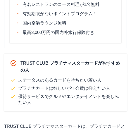
有名レストランのコース料理が1名無料
旅行傷害保険
海外旅行傷害保険
有効期限がないポイントプログラム！
ポイント名
TRUST CLUBリワードプログラム
国内空港ラウンジ無料
締め日：毎月15日（土・日・祝日含
最高3,000万円の国内外旅行保険付き
む）・支払日：翌月10日（金融機関に
締め日・支払日
よっては8日、土・日・祝日の場合
は、翌営業日）
申し込み条件
所定の基準を満たす方
TRUST CLUB プラチナマスターカードがおすすめ
の人
運転免許証または運転経歴証明書健
康・保険証・パスポート・写真付き住
ステータスのあるカードを持ちたい若い人
民基本台帳カード・マイナンバーカー
必要書類
プラチナカードは欲しいが年会費は抑えたい人
ド（個人番号カード）・在留カード／
特別永住者証明書など本人確認書類の
優待サービスでグルメやエンタテイメントを楽しみ
コピー
たい人
TRUST CLUB プラチナマスターカードは、プラチナカードと