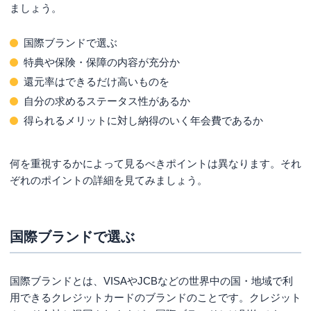
ましょう。
究極の１枚はどれ？目的別におすすめプラチナカ
ードを紹介
国際ブランドで選ぶ
年会費を抑えたい人におすすめのプラチナカード
特典や保険・保障の内容が充分か
マイルを貯めたい人におすすめのプラチナカード
還元率はできるだけ高いものを
付帯サービスや特典を使いたい人におすすめのプラチナ
自分の求めるステータス性があるか
カード
得られるメリットに対し納得のいく年会費であるか
そもそもプラチナカードとは？
プラチナカードは誰が持てる？必要な年収は？
何を重視するかによって見るべきポイントは異なります。それ
ぞれのポイントの詳細を見てみましょう。
プラチナカード審査は厳しい？
プラチナカードの審査に通過するためにできること
インビテーション（招待制）のプラチナカードなら審査
国際ブランドで選ぶ
は不要
まとめ
国際ブランドとは、VISAやJCBなどの世界中の国・地域で利
用できるクレジットカードのブランドのことです。クレジット