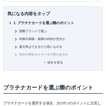
利用できるプラオリティ・パス、2名以上でコース
料理を予約すると1名分が無料になるレストラン特
気になる内容をタップ
典、ホテル・旅館での優遇などが基本サービスと
なります。
プラチナカードを選ぶ際のポイント
プラチナカードの優待で一番使うのが
コンシェル
国際ブランドで選ぶ
ジュデスク
です。
特典や保険・保障の内容が充分か
「こんなことを聞いて良いのかな？」
還元率はできるだけ高いものを
「こんなこと頼んでも良いのかな？」
自分の求めるステータス性があるか
と思わず、どんどん電話するようにしましょう。
得られるメリットに対し納得のいく年会費であるか
続きを見る
飲み会幹事で「居酒屋を予約したい」、「出張の
プラチナカードのおすすめ4選！
ビジネスホテルを予約して欲しい」など、
金額に
楽天プレミアムカード
かかわらず依頼することが可能
です。
プラチナカードを選ぶ際のポイント
JCBプラチナ
会社の重役が持つイメージの強いプラチナカード
TRUST CLUB プラチナマスターカード
ですが、実際は
役職のないサラリーマンが持った
方が使い勝手が良い
カードとなっています。
セゾンプラチナ・アメリカン・エキスプレス®・カード
プラチナカードを選択する場合、次の5つのポイントに注意し