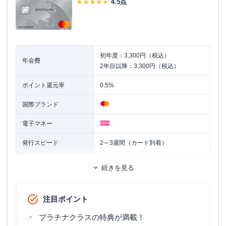
4.5
点
初年度：3,300円（税込）
年会費
2年目以降：3,300円（税込）
ポイント還元率
0.5%
国際ブランド
電子マネー
発行スピード
2～3週間（カード到着）
ETCカード
追加カード
続きを見る
ETCカード発行手数料
無料
注目ポイント
ETCカード年会費
無料
プラチナクラスの特典が満載！
ETCカード発行期間
約10日程度