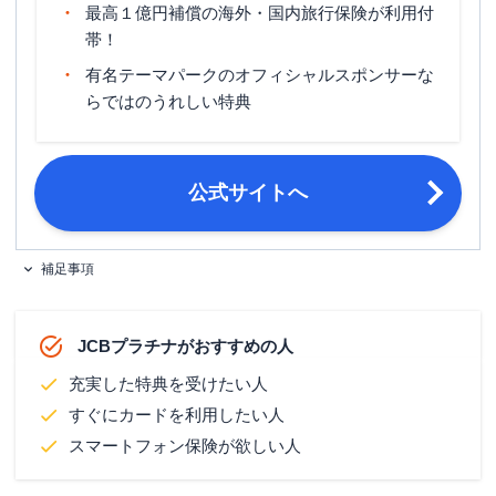
最高１億円補償の海外・国内旅行保険が利用付
20歳以上で、本人に安定継続収入のあ
申し込み条件
帯！
る方。 ※学生不可
有名テーマパークのオフィシャルスポンサーな
運転免許証または運転経歴証明書・マ
らではのうれしい特典
必要書類
イナンバー（個人番号）カード・住民
票の写しなど
公式サイトへ
補足事項
JCBプラチナがおすすめの人
充実した特典を受けたい人
すぐにカードを利用したい人
スマートフォン保険が欲しい人