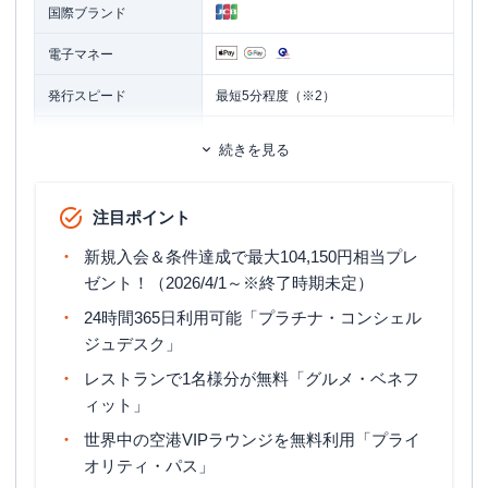
国際ブランド
電子マネー
発行スピード
最短5分程度（※2）
ETCカード
追加カード
続きを見る
家族カード
ETCカード発行手数料
無料
注目ポイント
ETCカード年会費
無料
新規入会＆条件達成で最大104,150円相当プレ
ETCカード発行期間
最短1週間
ゼント！（2026/4/1～※終了時期未定）
24時間365日利用可能「プラチナ・コンシェル
マイル還元率（最大）
0.3％～0.78％
ジュデスク」
国内旅行傷害保険（利用付帯）・海外
旅行傷害保険
レストランで1名様分が無料「グルメ・ベネフ
旅行傷害保険（利用付帯）
ィット」
ポイント名
J-POINT
世界中の空港VIPラウンジを無料利用「プライ
オリティ・パス」
締め日・支払日
公式サイト参照