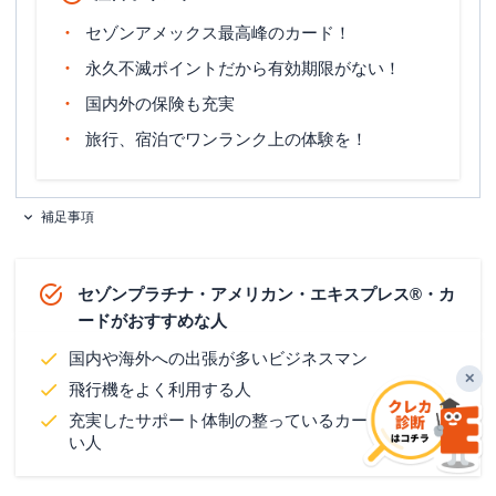
0.6%（600マイル÷(1,000円÷2ポイン
マイル還元率（最大）
セゾンアメックス最高峰のカード！
ト×200ポイント)×100）
永久不滅ポイントだから有効期限がない！
旅行傷害保険
国内旅行傷害保険・海外旅行傷害保険
国内外の保険も充実
ポイント名
永久不滅ポイント
旅行、宿泊でワンランク上の体験を！
安定した収入があり、社会的信用を有
申し込み条件
するご連絡可能な方（学生・未成年を
除く）
補足事項
セゾンプラチナ・アメリカン・エキスプレス®・カ
ードが
おすすめな人
国内や海外への出張が多いビジネスマン
✕
飛行機をよく利用する人
充実したサポート体制の整っているカードを持ちた
い人