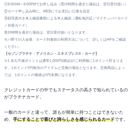
①9:00AM～8:00PMでお申し込み（受付時間を過ぎた場合は、翌日受付扱い）
②カード申し込み時に、WEBにてお支払い口座を設定
③顔写真付き本人確認書類による本人確認（運転免許証／マイナンバーカード
／在留カード）
受付時間を過ぎた場合は、翌日受付扱いとなります。
モバ即での入会後、カード到着前の利用方法について、詳しくはHPをご確認
ください。
【セゾンプラチナ・アメリカン・エキスプレス®・カード】
※1
永久不滅ポイントは通常1,000円(税込)のご利用毎に1ポイント貯まりま
す。1ポイント5円相当のアイテムと交換の場合となります。交換商品によっ
ては、1ポイントの価値は5円未満になります。
クレジットカードの中でもステータスの高さで知られているの
がプラチナカード。
一般のカードと違って、誰もが簡単に持つことはできないた
め、
手にすることで喜びと誇らしさを感じられるカード
です。