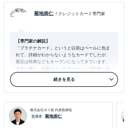
菊地崇仁
/ クレジットカード専門家
【専門家の解説】
「プラチナカード」というと以前はベールに包ま
れて、詳細がわからないようなカードでしたが、
最近は特典などもオープンになってきています。
それに伴い、以前はインビテーションでの申し込
みに限定していましたが、
自分から申し込めるプ
ラチナカードも増えています
。
プラチナカードの年会費は2万円から10万円超の
カードもありますが、感覚的には
5万円までのプラ
チナカード
であれば
特典を駆使すると十分元は取
株式会社ポイ探 代表取締役
れます
。
菊地崇仁
監修者
コンシェルジュデスク、国際線の空港ラウンジを