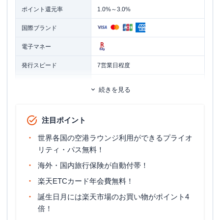
ポイント還元率
1.0%～3.0%
国際ブランド
電子マネー
発行スピード
7営業日程度
ETCカード
追加カード
続きを見る
家族カード
ETCカード発行手数料
無料
注目ポイント
ETCカード年会費
無料
世界各国の空港ラウンジ利用ができるプライオ
ETCカード発行期間
お申し込みから通常約2週間
リティ・パス無料！
海外・国内旅行保険が自動付帯！
旅行傷害保険
国内旅行傷害保険・海外旅行傷害保険
楽天ETCカード年会費無料！
ポイント名
楽天ポイント
誕生日月には楽天市場のお買い物がポイント4
締め日・支払日
締め日：毎月末日・支払日：翌月27日
倍！