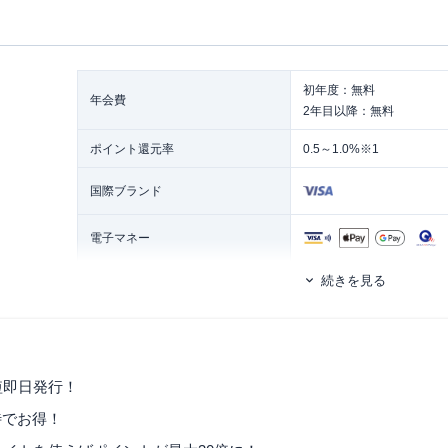
初年度：無料
年会費
2年目以降：無料
ポイント還元率
0.5～1.0%※1
国際ブランド
電子マネー
続きを見る
発行スピード
ネット申し込みで最短即日 
ETCカード
追加カード
ETCカード発行手数料
無料
短即日発行！
ETCカード年会費
無料
優待でお得！
10日～2週間 ※マルイ各店