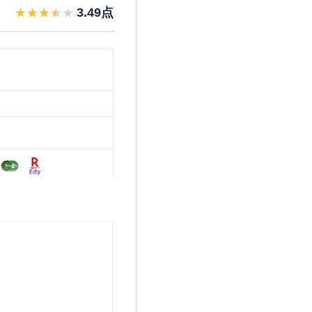
3.49
点
※2
でエポスカードVisaを受取