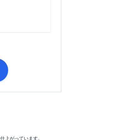
や、申し込み時に登録住所
手元にカードが届くまで、3
7日・支払日：毎月4日または
め日が異なる
く）で日本国内に居住してい
マイナンバーカード・在留
 など
に仕上がっています。