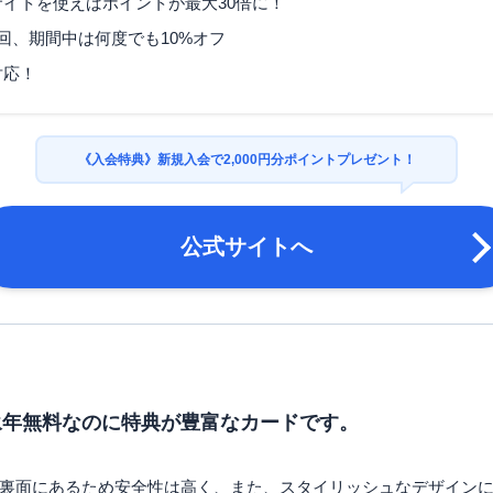
イトを使えばポイントが最大30倍に！
りと同時に申し込みの場合
ETCカード発行期間
に変更があった場合等は、
回、期間中は何度でも10%オフ
週間ほどかかります。
対応！
マイル還元率（最大）
-
旅行傷害保険
海外旅行傷害保険
《入会特典》新規入会で2,000円分ポイントプレゼント！
ポイント名
エポスポイント
締め日：毎月4日または2
締め日・支払日
公式サイトへ
27日 ※支払日によって締
満18歳以上（高校生を除
申し込み条件
る方
運転免許証・パスポート・
必要書類
カード・ 特別永住者証明書
永年無料なのに特典が豊富なカードです。
裏面にあるため安全性は高く、また、スタイリッシュなデザイン