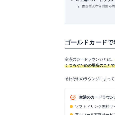
搭乗前の空き時間を
三児の父であり家計のやりく
到着後のひとやすみ
ず、クレジットカードや保険
挑戦している。
LCC利用時でもゆっ
ゴールドカードで利
【主な著書】
新かんたんポイント&カード生活
関東エリア
北海道・東北エリア
ゴールドカードで
中部エリア
近畿エリア
中国エリア
空港のカードラウンジとは、
四国・九州・沖縄エ
くつろぐための場所のことで
空港ラウンジ利用に
それぞれのラウンジによって
旅行保険も充実させる
4人家族なら「アメリ
日常生活で車を利用している
空港のカードラウン
プライオリティパス
まとめ
ソフトドリンク無料サ
アルコール有料サービ