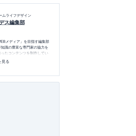
ームライフデザイン
デス編集部
EBメディア」を目指す編集部
界知識の豊富な専門家の協力を
沿ったコンテンツを制作してい
中心に、読者の「まよい」を解
を見る
のコンテンツを制作中です。
レコレの選び方BOOK
23.12.20～）
許可・
許可番号：23-