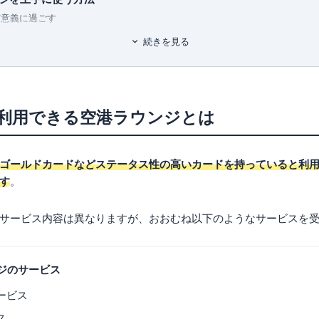
有意義に過ごす
りをすべて担当。ポイントのみなら
に活用する
なども守備範囲で、近年は投資にも
続きを見る
くりと過ごせる
用できる全国のカードラウンジ一覧
 (自由国民ムック)
利用できる空港ラウンジとは
ゴールドカードなどステータス性の高いカードを持っていると利
リア
す
。
おすすめのゴールドクレジットカード4選
サービス内容は異なりますが、おおむね以下のようなサービスを
なら「JCBゴールドカード」
カン・エキスプレス®・ゴールド・プリファード・カード」
なら「apollostation THE GOLD」
ジのサービス
なら「楽天プレミアムカード」
ービス
ス