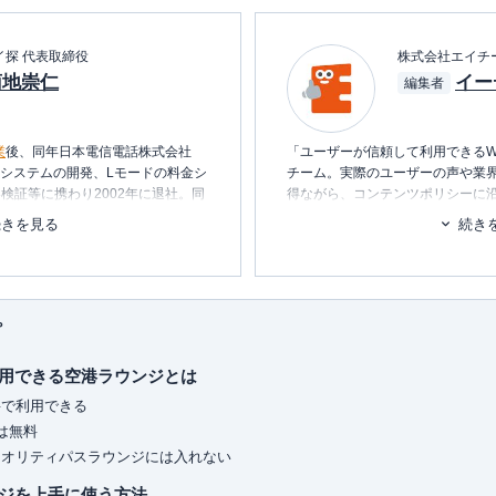
イ探 代表取締役
株式会社エイチ
菊地崇仁
イー
編集者
業
後、同年日本電信電話株式会社
「ユーザーが信頼して利用できるW
内システムの開発、Lモードの料金シ
チーム。実際のユーザーの声や業
検証等に携わり2002年に退社。同
得ながら、コンテンツポリシーに
テムの設計・開発・運用を行う。
ます。暮らしに関するトピックを
続きを見る
続き
消し、最適な選択を支援するため
ービス・
ポイ探
の開発に携わり、
ポイント探検倶楽部に掲載されて
■書籍
ポイントやマイルを中立の立場で語
初心者でもわかる！お金に関するア
られる。
プ
■保有資格
保有、年間約150万円の年会費を支
KTAA団体シルバー認証マーク
（20
用できる空港ラウンジとは
トカードの専門家。
ドまで幅広い層のカードを実際に保
■許認可
料で利用できる
ィアにて、使った人にしか分からな
有料職業紹介事業
（厚生労働大臣
は無料
ています。所有されているすべての
ユ-302788
）
イオリティパスラウンジには入れない
ながら、おトクな使い方、おすすめ
ジを上手に使う方法