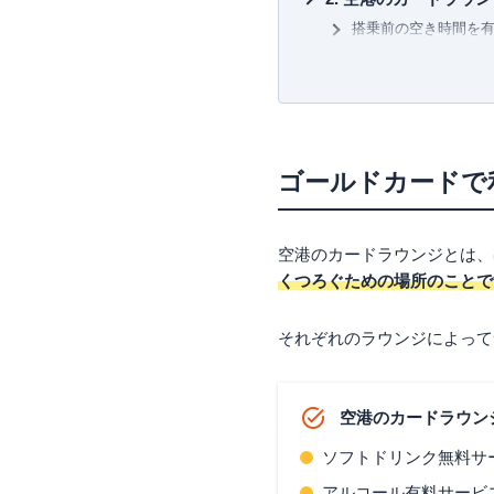
搭乗前の空き時間を
三児の父であり家計のやりく
到着後のひとやすみ
ず、クレジットカードや保険
挑戦している。
LCC利用時でもゆっ
ゴールドカードで利
【主な著書】
新かんたんポイント&カード生活
関東エリア
北海道・東北エリア
ゴールドカードで
中部エリア
近畿エリア
中国エリア
空港のカードラウンジとは、
四国・九州・沖縄エ
くつろぐための場所のことで
空港ラウンジ利用に
それぞれのラウンジによって
旅行保険も充実させる
4人家族なら「アメリ
日常生活で車を利用している
空港のカードラウン
プライオリティパス
まとめ
ソフトドリンク無料サ
アルコール有料サービ