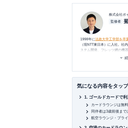
株式会社ポ
監修者
1998年に
法政大学工学部を卒
（現NTT東日本）に入社。社
ステム開発、フレッツ網の機器
年、友人と共に起業し、シス
2006年、ポイント交換案内サ
2011年3月
代表取締役に就任
。
いるポイントは約230種類。
れる数少ない専門家として知
気になる内容をタッ
約100枚のクレジットカードを
ゴールドカードで利
払っている、まさにクレジッ
一般カードからプラチナカー
カードラウンジは無
有・利用し、日々様々なメデ
同伴者は3歳前後まで
い信用できる情報提供を行っ
航空ラウンジ・プラ
カードを月に1度は必ず利用し
の使い方を日々研究中。
空港のカードラウン