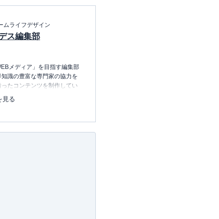
ームライフデザイン
デス編集部
EBメディア」を目指す編集部
界知識の豊富な専門家の協力を
沿ったコンテンツを制作してい
中心に、読者の「まよい」を解
を見る
のコンテンツを制作中です。
レコレの選び方BOOK
23.12.20～）
許可・
許可番号：23-