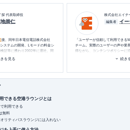
イ探 代表取締役
株式会社エイチ
菊地崇仁
イー
編集者
業
後、同年日本電信電話株式会社
「ユーザーが信頼して利用できるW
内システムの開発、Lモードの料金シ
チーム。実際のユーザーの声や業
検証等に携わり2002年に退社。同
得ながら、コンテンツポリシーに
テムの設計・開発・運用を行う。
ます。暮らしに関するトピックを
続きを見る
続き
消し、最適な選択を支援するため
ービス・
ポイ探
の開発に携わり、
ポイント探検倶楽部に掲載されて
■書籍
ポイントやマイルを中立の立場で語
初心者でもわかる！お金に関するア
られる。
プ
■保有資格
保有、年間約150万円の年会費を支
KTAA団体シルバー認証マーク
（20
用できる空港ラウンジとは
トカードの専門家。
ドまで幅広い層のカードを実際に保
■許認可
料で利用できる
ィアにて、使った人にしか分からな
有料職業紹介事業
（厚生労働大臣
は無料
ています。所有されているすべての
ユ-302788
）
イオリティパスラウンジには入れない
ながら、おトクな使い方、おすすめ
ジを上手に使う方法