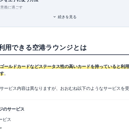
有意義に過ごす
りをすべて担当。ポイントのみなら
に活用する
なども守備範囲で、近年は投資にも
続きを見る
くりと過ごせる
用できる全国のカードラウンジ一覧
 (自由国民ムック)
利用できる空港ラウンジとは
ゴールドカードなどステータス性の高いカードを持っていると利
リア
す
。
おすすめのゴールドクレジットカード4選
サービス内容は異なりますが、おおむね以下のようなサービスを
なら「JCBゴールドカード」
カン・エキスプレス®・ゴールド・プリファード・カード」
なら「apollostation THE GOLD」
ジのサービス
なら「楽天プレミアムカード」
ービス
ス