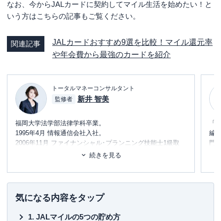
なお、今からJALカードに契約してマイル生活を始めたい！と
いう方はこちらの記事もご覧ください。
JALカードおすすめ9選を比較！マイル還元率
関連記事
や年会費から最強のカードを紹介
トータルマネーコンサルタント
新井 智美
監修者
福岡大学法学部法律学科卒業。
「
1995年4月 情報通信会社入社。
編
2006年11月 ファイナンシャル･プランニング技能士1級取
門
得。
テ
続きを見る
2017年10月 独立。
に
め
コンサルタントとして個人向け相談（資産運用・保険診
断・税金相談・相続対策・家計診断・ローン・住宅購入の
■書
気になる内容をタップ
アドバイス）を行う他、資産運用など上記相談内容にまつ
初
わるセミナー講師（企業向け・サークル、団体向け）を行
JALマイルの5つの貯め方