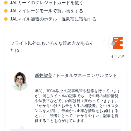
JALカードのクレジットカードを使う
特典航空券で人気チケットを確保するのは難しい
JALマイレージモールで買い物をする
FLY ON POINTとは違います
JALマイル加盟のホテル・温泉宿に宿泊する
JALマイレージを貯めるならJALカードがおすす
め
フライト以外にもいろんな貯め方があるん
まずは使ってみたい人に！普通カード
だね！
JALカードCLUB-A
イーデス
JALカードCLUB-Aゴールド
JALカードプラチナ
新井智美
/ トータルマネーコンサルタント
年齢限定のお得なJALカード
年間、100本以上の記事執筆や監修を行っています
お得にJALマイルが貯まるセゾンゴールド・アメリカ
が、同じタイトルの記事でも、その時の経済情勢
ン・エキスプレス®・カード
や法改正などで、内容は日々変わっていきます。
『かかりつけのお金と人生の相談者』というスタ
まとめ
ンスを大切に、最新かつ正確な情報をお届けする
と共に、読者にとって「わかりやすい」記事を提
供することを心がけています。