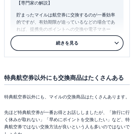
【専門家の解説】
貯まったマイルは航空券に交換するのが一番効率
的ですが、有効期限が迫っているなどの場合であ
れば、提携先のポイントへの交換や電子マネー
「WAON」への交換のほか、JALと百貨店がセレ
クトした商品や日本各地の名産品などへ交換する
方法もあります。
交換の際におすすめなのが、「e JALポイント」で
す。
特典航空券以外にも交換商品はたくさんある
10,000マイルあたり15,000円相当のポイントに交
換でき、他のポイントへの交換よりも交換率が高
く有効にマイルを交換できます。
特典航空券以外にも、マイルの交換商品はたくさんあります。
JALマイルには有効期限があることからも、貯め
先ほど特典航空券が一番お得とお話ししましたが、「旅行に行
る場合には目的を持って計画的に貯めることが大
く休みが取れない」「早めにポイントを交換したい」など、特
切です。
典航空券ではない交換方法が良いという人も多いのではないで
しょうか。