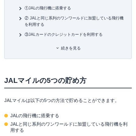
うと同時に金融メディアへの執筆および監修も行い、現在
■保
年間200本以上の執筆および監修をこなしている。これまで
KT
①JALの飛行機に搭乗する
の執筆および監修実績 は1,000本以上に及ぶ。
② JALと同じ系列のワンワールドに加盟している飛行機
■許
を利用する
監修実績
有
レイク：
融資とは？出資や投資との違いや種類についてわ
ユ-3
③JALカードのクレジットカードを利用する
かりやすく解説
auじぶん銀行：
資産運用について知っておきたいことまと
④JALマイレージモールで買い物をする
続きを見る
め！種類や方法、注意点を解説
⑤JALマイル加盟のホテル・温泉宿を利用する
JALマイルの使い道
JALマイルの最もお得な使い道は「特典航空券へ
JALマイルの5つの貯め方
の交換」
特典航空券以外にも交換商品はたくさんある
JALマイルは以下の5つの方法で貯めることができます。
ANAマイレージとの大きな違いはない
知っておこう！JALマイレージの注意点
JALの飛行機に搭乗する
JALと同じ系列のワンワールドに加盟している飛行機を利
有効期限がある
用する
搭乗する飛行機によって加算されるマイルが違う