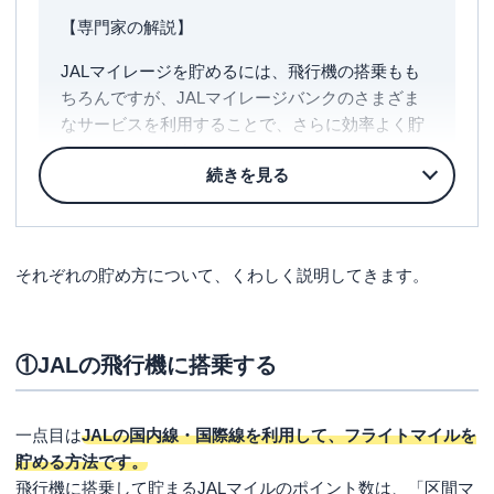
【専門家の解説】
JALマイレージを貯めるには、飛行機の搭乗もも
ちろんですが、JALマイレージバンクのさまざま
なサービスを利用することで、さらに効率よく貯
めることができます。
JALマイレージパークには3種類のマイルの貯め方
が用意されており、ショッピング利用で貯める
「JALマイレージモール」やカード掲示で貯める
それぞれの貯め方について、くわしく説明してきます。
「マイルパートナー」、JAL カードの利用で2倍の
マイルが付与される「JALカード特約店」の利用
など自分にあった貯め方ができます。
①JALの飛行機に搭乗する
他にも「JALでんき」や、JALカードで保険料を払
うとマイルが貯まる保険会社の活用など、さまざ
一点目は
JALの国内線・国際線を利用して、フライトマイルを
まなサービスがあります。
貯める方法です。
飛行機に搭乗して貯まるJALマイルのポイント数は、「区間マ