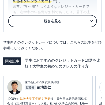
のあるクレジットカード
です。
通常、"学生用"とつくようなクレジットカードで
も、在学中の年会費が無料であったり、若干の上
乗せ特典があるだけです。
しかし、JALカード naviの場合は
マイルの有効期
限が無期限
になったり、
通常4,950円（税込）のシ
ョッピングマイル・プレミアムが無料になる
な
学生向きのクレジットカードについては、こちらの記事をぜひ
ど、非常に好条件で保有できます。
参考にしてみてください。
さらに、貯まったマイルを効率よく利用する事も
でき、減額マイルキャンペーンでは
最大6割引きで
学生におすすめのクレジットカード10選を比
特典航空券に交換可能
です。
関連記事
較！大学生の初めてのクレカの作り方
おそらく、"学生用"のクレジットカードで、これ
だけ条件の良いカードは他にないでしょう。
株式会社ポイ探 代表取締役
唯一のデメリットとしては
限度額が10万円
と言う
菊地崇仁
監修者
事です。
一人暮らしなどで水道光熱費などをJALカード
1998年に
法政大学工学部を卒業
後、同年日本電信電話株式
「
naviで支払っていると、旅費すらカード払いでき
会社（現NTT東日本）に入社。社内システムの開発、Lモー
編