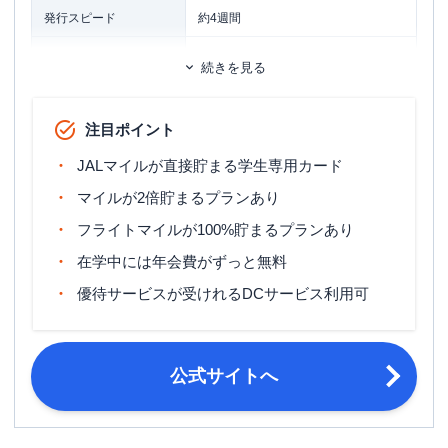
発行スピード
約4週間
ETCカード
追加カード
続きを見る
家族カード
ETCカード発行手数料
1,100円（税込）
注目ポイント
ETCカード年会費
無料
JALマイルが直接貯まる学生専用カード
旅行傷害保険
国内旅行傷害保険・海外旅行傷害保険
マイルが2倍貯まるプランあり
ポイント名
JALマイレージ
フライトマイルが100%貯まるプランあり
在学中には年会費がずっと無料
締め日：毎月15日・支払日：翌月10
締め日・支払日
日
優待サービスが受けれるDCサービス利用可
高校生を除く18歳以上30歳未満の学
生（大学院、大学、短大、専門学校、
申し込み条件
高専4・5年生）の方で、日本に生活基
公式サイトへ
盤があり、日本国内でのお支払いが可
能な方。
運転免許証または運転経歴証明書・パ