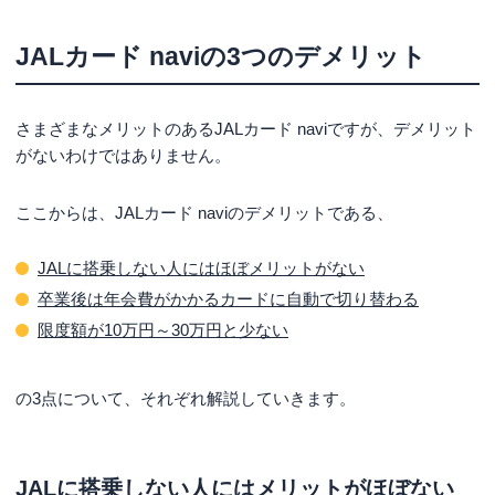
スポート・在留カードまたは特別永住
者証明書・マイナンバー（個人番号）
JALカード naviの3つのデメリット
必要書類
カード・顔写真付きの住民基本台帳カ
ード・住民票の写し・各種健康保険証
など
さまざまなメリットのあるJALカード naviですが、デメリット
がないわけではありません。
ここからは、JALカード naviのデメリットである、
JALに搭乗しない人にはほぼメリットがない
卒業後は年会費がかかるカードに自動で切り替わる
限度額が10万円～30万円と少ない
の3点について、それぞれ解説していきます。
JALに搭乗しない人にはメリットがほぼない