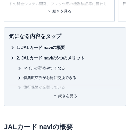
ない可能性があります。
ドの料金システム開発、フレッツ網の機器検証等に携わり
門
2002年に退社。同年、友人と共に起業し、システムの設
テ
続きを見る
そんなときは、
一時的に限度額アップ申請
を行い
計・開発・運用を行う。
に
め
ましょう。
2006年、ポイント交換案内サービス・
ポイ探
の開発に携わ
一時増額は電話で申し込みできますが、JCBの場
り、2011年3月
代表取締役に就任
。ポイント探検倶楽部に
■書
気になる内容をタップ
合はwebでも申請が可能です。
掲載されているポイントは約230種類。ポイントやマイルを
初
中立の立場で語れる数少ない専門家として知られる。
JALカード naviの概要
■保
約100枚のクレジットカードを保有、年間約150万円の年会
KT
JALカード naviの6つのメリット
費を支払っている、まさにクレジットカードの専門家。
一般カードからプラチナカードまで幅広い層のカードを実
■許
マイルが貯めやすくなる
際に保有・利用し、日々様々なメディアにて、使った人に
有
特典航空券がお得に交換できる
しか分からない信用できる情報提供を行っています。所有
ユ-3
されているすべてのカードを月に1度は必ず利用しながら、
旅行保険が充実している
おトクな使い方、おすすめの使い方を日々研究中。
続きを見る
在学中は年会費が無料
三児の父であり家計のやりくりをすべて担当。ポイントの
学生ならではの割引サービス「スカイメイト」が利用で
みならず、クレジットカードや保険なども守備範囲で、近
きる
年は投資にも挑戦している。
JAL独自のサービスももちろん付帯
JALカード naviの概要
【主な著書】