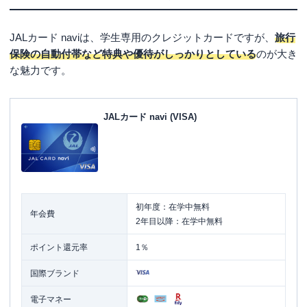
新かんたんポイント&カード生活 (自由国民ムック)
JALカード naviの3つのデメリット
JALに搭乗しない人にはメリットがほぼない
JALカード naviは、学生専用のクレジットカードですが、
旅行
卒業後は年会費がかかるカードに自動に切り替わる
保険の自動付帯など特典や優待がしっかりとしている
のが大き
な魅力です。
限度額は10万円～30万円と少ない
卒業後は「JAL CLUB EST」に申し込むのがおす
すめ
JALカード navi (VISA)
まとめ
初年度：在学中無料
年会費
2年目以降：在学中無料
ポイント還元率
1％
国際ブランド
電子マネー