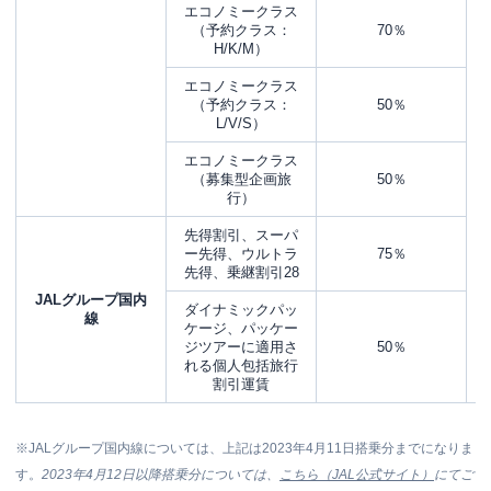
エコノミークラス
（予約クラス：
70％
H/K/M）
エコノミークラス
（予約クラス：
50％
L/V/S）
エコノミークラス
（募集型企画旅
50％
行）
先得割引、スーパ
ー先得、ウルトラ
75％
先得、乗継割引28
JALグループ国内
ダイナミックパッ
線
ケージ、パッケー
ジツアーに適用さ
50％
れる個人包括旅行
割引運賃
※JALグループ国内線については、上記は2023年4月11日搭乗分までになりま
す。
2023年4月12日以降搭乗分については、
こちら（JAL公式サイト）
にてご