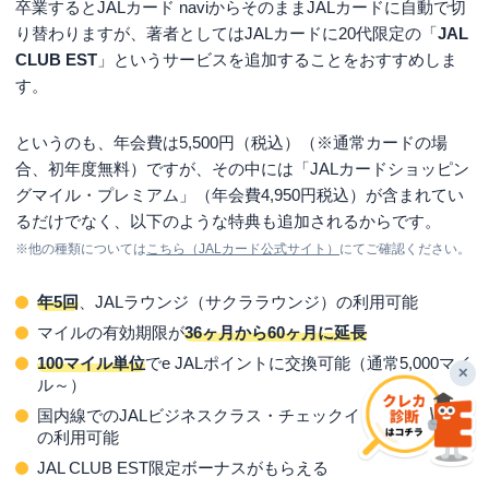
卒業するとJALカード naviからそのままJALカードに自動で切
り替わりますが、著者としてはJALカードに20代限定の「
JAL
CLUB EST
」というサービスを追加することをおすすめしま
す。
というのも、年会費は5,500円（税込）（※通常カードの場
合、初年度無料）ですが、その中には「JALカードショッピン
グマイル・プレミアム」（年会費4,950円税込）が含まれてい
るだけでなく、以下のような特典も追加されるからです。
※他の種類については
こちら（JALカード公式サイト）
にてご確認ください。
年5回
、JALラウンジ（サクララウンジ）の利用可能
マイルの有効期限が
36ヶ月から60ヶ月に延長
100マイル単位
でe JALポイントに交換可能（通常5,000マイ
✕
ル～）
国内線でのJALビジネスクラス・チェックインカウンター
の利用可能
JAL CLUB EST限定ボーナスがもらえる