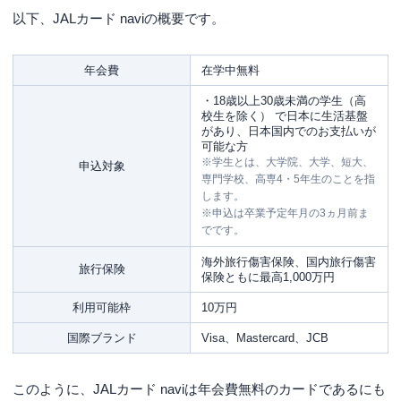
運転免許証または運転経歴証明書・パ
以下、JALカード naviの概要です。
スポート・在留カードまたは特別永住
者証明書・マイナンバー（個人番号）
必要書類
カード・顔写真付きの住民基本台帳カ
年会費
在学中無料
ード・住民票の写し・各種健康保険証
など
・18歳以上30歳未満の学生（高
校生を除く） で日本に生活基盤
があり、日本国内でのお支払いが
可能な方
※学生とは、大学院、大学、短大、
申込対象
専門学校、高専4・5年生のことを指
します。
※申込は卒業予定年月の3ヵ月前ま
でです。
海外旅行傷害保険、国内旅行傷害
旅行保険
保険ともに最高1,000万円
利用可能枠
10万円
国際ブランド
Visa、Mastercard、JCB
このように、JALカード naviは年会費無料のカードであるにも