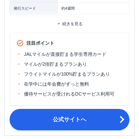
発行スピード
約4週間
ETCカード
追加カード
続きを見る
家族カード
ETCカード発行手数料
1,100円（税込）
注目ポイント
ETCカード年会費
無料
JALマイルが直接貯まる学生専用カード
旅行傷害保険
国内旅行傷害保険・海外旅行傷害保険
マイルが2倍貯まるプランあり
ポイント名
JALマイレージ
フライトマイルが100%貯まるプランあり
在学中には年会費がずっと無料
締め日：毎月15日・支払日：翌月10
締め日・支払日
日
優待サービスが受けれるDCサービス利用可
高校生を除く18歳以上30歳未満の学
生（大学院、大学、短大、専門学校、
申し込み条件
高専4・5年生）の方で、日本に生活基
公式サイトへ
盤があり、日本国内でのお支払いが可
能な方。