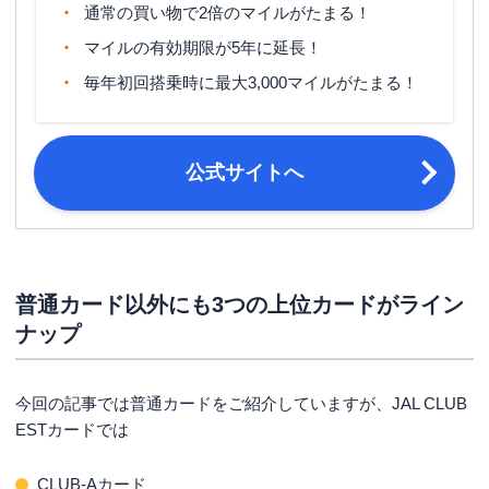
通常の買い物で2倍のマイルがたまる！
旅行傷害保険
国内旅行傷害保険・海外旅行傷害保険
マイルの有効期限が5年に延長！
ポイント名
JALマイル
毎年初回搭乗時に最大3,000マイルがたまる！
締め日：毎月15日・支払日：翌月10
締め日・支払日
日
公式サイトへ
20歳以上30歳未満で、日本に生活基
申し込み条件
盤があり日本国内でのお支払いが可能
な方が対象
運転免許証または運転経歴証明書・パ
スポート・在留カードまたは特別永住
普通カード以外にも3つの上位カードがライン
者証明書・マイナンバー（個人番号）
必要書類
ナップ
カード・顔写真付きの住民基本台帳カ
ード・住民票の写し・各種健康保険証
など
今回の記事では普通カードをご紹介していますが、JAL CLUB
ESTカードでは
CLUB-Aカード