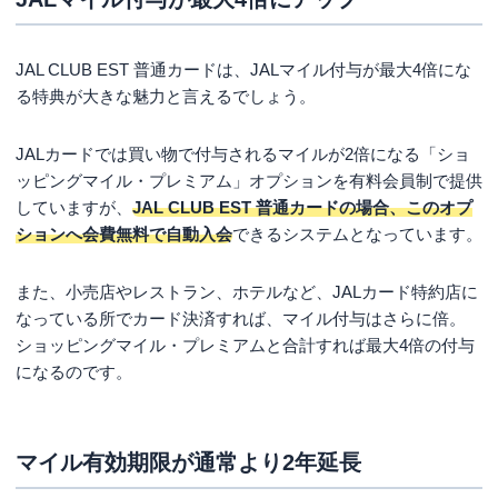
その仕上げとなるのがサクララウンジ（国内線）
の年５回利用です。
ファーストクラスなどの利用者しか入室が許され
JAL CLUB EST 普通カードは、JALマイル付与が最大4倍にな
ない、まさにエリートのためのラウンジですが、
る特典が大きな魅力と言えるでしょう。
自由に出入りし手厚い待遇を受けることができま
す。
JALカードでは買い物で付与されるマイルが2倍になる「ショ
ここでビジネスエリートの心構えを学んでもらお
ッピングマイル・プレミアム」オプションを有料会員制で提供
うとしているのです。やっぱりJALは偉いです
していますが、
JAL CLUB EST 普通カードの場合、このオプ
ね。
ションへ会費無料で自動入会
できるシステムとなっています。
また、小売店やレストラン、ホテルなど、JALカード特約店に
なっている所でカード決済すれば、マイル付与はさらに倍。
ショッピングマイル・プレミアムと合計すれば最大4倍の付与
になるのです。
マイル有効期限が通常より2年延長