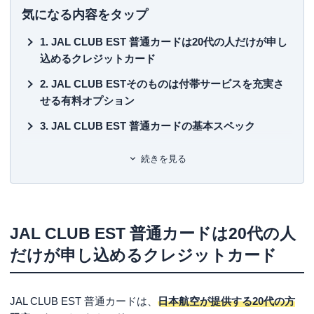
主な著書としては、
■書
気になる内容をタップ
初
「
Suica一人勝ちの秘密
」（中経出版・現カドカワ）
JAL CLUB EST 普通カードは20代の人だけが申し
「
「信用力」格差社会
」（東洋経済新報社）
■保
込めるクレジットカード
「
信用偏差値
」（文春新書）
KT
「
クレジットカード・サバイバル戦争
」（ダイヤモンド
JAL CLUB ESTそのものは付帯サービスを充実さ
社）
■許
せる有料オプション
「ドコモが銀行になる日」（ＰＨＰ）
有
「
キャッシュレス覇権戦争
」（ＮＨＫ出版）
ユ-3
JAL CLUB EST 普通カードの基本スペック
また、クレジットカードのムックも50冊以上監修しキャッ
シュレスの生き字引として情報発信を続けている。
普通カード以外にも3つの上位カードがラインナップ
続きを見る
20代の人なら審査のハードルはそれほど高くない
ウエブは、「岩田昭男の上級カード道場」、まぐまぐでメ
ルマガを毎月二回発行。
選択した国際ブランドで審査難易度が変わる点には注意
2021年からYouTubeチャンネル「岩田昭男のキャッシュレ
旅行する人ほどお得さを実感！7つのJAL CLUB ESTサ
JAL CLUB EST 普通カードは20代の人
ス道場」オープン。
ービス
だけが申し込めるクレジットカード
JALマイル付与が最大4倍にアップ
趣味は「猫」と「キートン」
マイル有効期限が通常より2年延長
JAL CLUB EST 普通カードは、
日本航空が提供する20代の方
搭乗ボーナスマイルが上乗せされる