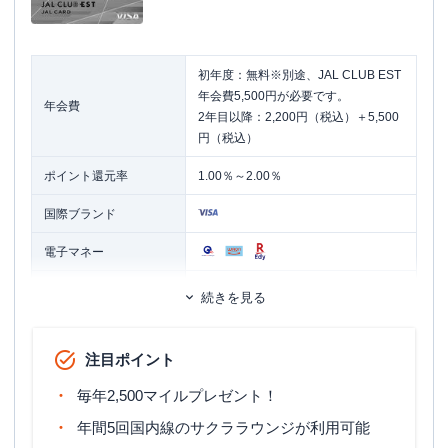
このカードには旅行エリートになる要素が全て詰
まっています。
初年度：無料※別途、JAL CLUB EST
年会費5,500円が必要です。
年会費
2年目以降：2,200円（税込）＋5,500
円（税込）
ポイント還元率
1.00％～2.00％
国際ブランド
電子マネー
発行スピード
通常2～3週間
続きを見る
ETCカード
追加カード
家族カード
注目ポイント
カードブランドにより異なる。
ETCカード発行手数料
毎年2,500マイルプレゼント！
無料～1,100円（税込）
年間5回国内線のサクララウンジが利用可能
ETCカード年会費
無料