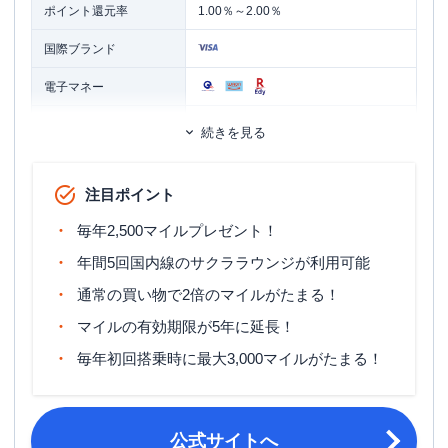
ポイント還元率
1.00％～2.00％
国際ブランド
電子マネー
発行スピード
通常2～3週間
続きを見る
ETCカード
追加カード
家族カード
注目ポイント
カードブランドにより異なる。
ETCカード発行手数料
毎年2,500マイルプレゼント！
無料～1,100円（税込）
年間5回国内線のサクララウンジが利用可能
ETCカード年会費
無料
通常の買い物で2倍のマイルがたまる！
旅行傷害保険
国内旅行傷害保険・海外旅行傷害保険
マイルの有効期限が5年に延長！
ポイント名
JALマイル
毎年初回搭乗時に最大3,000マイルがたまる！
締め日：毎月15日・支払日：翌月10
締め日・支払日
日
公式サイトへ