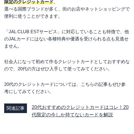
限定のクレジットカード
。
毎年5,000円相当のe JALポイントをゲット
選べる国際ブランドが多く、街のお店やネットショッピングで
FLY ONポイントの毎年付与で会員ランクアップを狙え
便利に使うことができます。
る
「JAL CLUB ESTサービス」に対応していることも特徴で、他
VIP向けサクララウンジを年5回利用可
のJALカードにはない各種特典や優遇を受けられる点も見逃せ
ビジネスクラスのチェックインカウンターを利用可
ません。
JAL CLUB EST 普通カードを使う4つのメリット
社会人になって初めて作るクレジットカードとしておすすめな
JALカードショッピングマイル・プレミアムが標準付帯
ので、20代の方はぜひ入手して使ってみてください。
空港を快適に利用できる
飛行機に乗らなくてもマイルがどんどん貯まる
20代のクレジットカードについては、こちらの記事もぜひ参
考にしてみてください。
ベースとなるJALカードの特典とダブルでお得
JAL CLUB EST 普通カードで気になる3つのデメ
20代おすすめのクレジットカードはコレ！20
関連記事
リット
代限定の今しか持てないカードを解説
20代でなければ申し込めない
海外ラウンジの特典がない