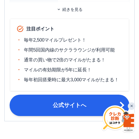
発行スピード
通常2～3週間
続きを見る
ETCカード
追加カード
家族カード
注目ポイント
カードブランドにより異なる。
ETCカード発行手数料
毎年2,500マイルプレゼント！
無料～1,100円（税込）
年間5回国内線のサクララウンジが利用可能
ETCカード年会費
無料
通常の買い物で2倍のマイルがたまる！
旅行傷害保険
国内旅行傷害保険・海外旅行傷害保険
マイルの有効期限が5年に延長！
ポイント名
JALマイル
毎年初回搭乗時に最大3,000マイルがたまる！
締め日：毎月15日・支払日：翌月10
締め日・支払日
日
公式サイトへ
✕
20歳以上30歳未満で、日本に生活基
申し込み条件
盤があり日本国内でのお支払いが可能
な方が対象
運転免許証または運転経歴証明書・パ