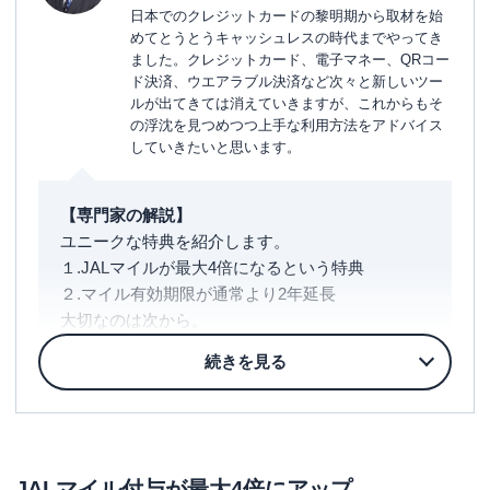
日本でのクレジットカードの黎明期から取材を始
めてとうとうキャッシュレスの時代までやってき
ました。クレジットカード、電子マネー、QRコー
ド決済、ウエアラブル決済など次々と新しいツー
ルが出てきては消えていきますが、これからもそ
の浮沈を見つめつつ上手な利用方法をアドバイス
していきたいと思います。
【専門家の解説】
ユニークな特典を紹介します。
１.JALマイルが最大4倍になるという特典
２.マイル有効期限が通常より2年延長
大切なのは次から。
３.JALステータスのランクアップの条件となる
FLY ONポイントが毎年2000ポイント付与。
このポイントを貯めることでエリート顧客への階
段を登ることができます。
4.VIP向けサクララウンジ（国内線）を年５回利用
可
JALマイル付与が最大4倍にアップ