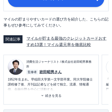
20歳以上30歳未満で、日本に生活基
申し込み条件
盤があり日本国内でのお支払いが可能
な方が対象
マイルの貯まりやすいカードの選び方を紹介した、こちらの記
運転免許証または運転経歴証明書・パ
事もぜひ参考にしてみてください。
スポート・在留カードまたは特別永住
者証明書・マイナンバー（個人番号）
必要書類
カード・顔写真付きの住民基本台帳カ
マイルが貯まる最強のクレジットカードおす
関連記事
ード・住民票の写し・各種健康保険証
すめ13選！マイル還元率を徹底比較
など
消費生活ジャーナリスト / 株式会社岩田昭男事務
所
岩田昭男さん
監修者
1952年生まれ。早稲田大学第一文学部卒業。同大学院修士
「
課程修了後、月刊誌記者などを経て独立。流通、情報通
編
信、金融分野を中心に活動する。
門
テ
続きを見る
主力はクレジットカード＆電子マネーの研究で、すでに30
に
年間に渡って業界の定点観測をしている。
め