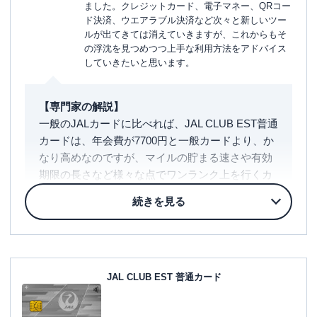
ました。クレジットカード、電子マネー、QRコー
ド決済、ウエアラブル決済など次々と新しいツー
ルが出てきては消えていきますが、これからもそ
の浮沈を見つめつつ上手な利用方法をアドバイス
していきたいと思います。
【専門家の解説】
一般のJALカードに比べれば、JAL CLUB EST普通
カードは、年会費が7700円と一般カードより、か
なり高めなのですが、マイルの貯まる速さや有効
期限の長さなど様々な点でワンランク上を行くカ
ードですので、持っていて損はしません。
私もこのカードを20代の頃に知っていれば、世界
を自由に闊歩して見聞を広めることができて、そ
れ以降の人生が大きく変わったのにと、残念でな
りません。
ですから20代の人たちには、ぜひこのカードを持
JAL CLUB EST 普通カード
って世界を回り多くの人に会い、悔いのない人生
を送ってもらいたいのです。