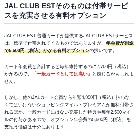
JAL CLUB ESTそのものは付帯サービ
二重の年会費が必要になる
スを充実させる有料オプション
まとめ
JAL CLUB EST 普通カードが提供するJAL CLUB ESTサービス
は、標準で付帯されてくるものではありますが、
年会費が別途
で5,500円（税込）かかる有料オプション
の扱いです。
カード年会費と合計すると毎年維持するのに7,700円（税込）
かかるので、
「一般カードとしては高い」
と感じるかもしれま
せん。
しかし、他のJALカード会員なら年額4,950円（税込）払わな
くてはいけないショッピングマイル・プレミアムが無料付帯さ
れるほか、一般カードにはない充実した特典や毎年2,500マイ
ルの付与があるので、オプション年会費の5,500円（税込）を
支払う価値は十分にあります。