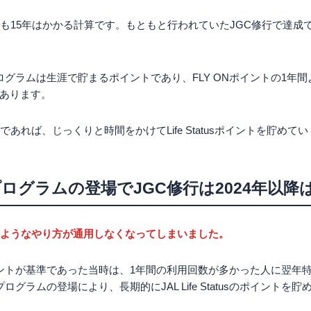
ても15年はかかる計算です。もともと行われていたJGC修行で達成
tatusプログラムは生涯で貯まるポイントであり、FLY ONポイントの
あります。
であれば、じっくりと時間をかけてLife Statusポイントを貯めて
atus プログラムの登場でJGC修行は2024年
のようなやり方が通用しなくなってしまいました。
ポイントが基準であった当時は、1年間の利用回数が多かった人に翌年
atusプログラムの登場により、長期的にJAL Life Statusのポイン