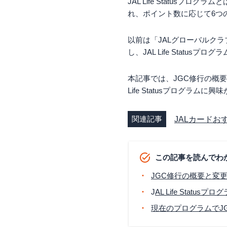
JAL Life Status
れ、ポイント数に応じて6つの
以前は「JALグローバルク
し、JAL Life Statu
本記事では、JGC修行の概要と
Life Statusプログ
関連記事
JALカード
この記事を読んでわ
JGC修行の概要と変
J
AL Life Stat
現在のプログラムでJ