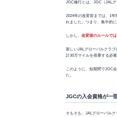
JGC修行とは、JGC（J
JAL CLUB-A ゴー
まずはJMB elite
2024年の改変前までは、1年
れました。つまり、集中的に
まとめ
しかし、
改変後のルールでは
新しいJALグローバルクラブ
計30万マイルを搭乗する必
このように、短期間でJGC
た。
JGCの入会資格が一
そもそも、JALグローバル