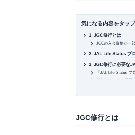
気になる内容をタッ
JGC修行とは
JGCの入会資格が一
JAL Life Sta
JGC修行に必要なJAL 
「JAL Life Sta
JAL Life Statu
JAL Life St
条件を満たせば「サ
JAL Life Sta
JGC修行とは
フライトで貯める
ライフスタイルサー
最短または最安でJ