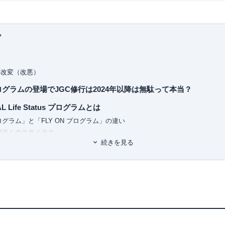
プ
部改変（改悪）
tus プログラムの登場でJGC修行は2024年以降は無駄って本当？
Life Status プログラムとは
tus プログラム」と「FLY ON プログラム」の違い
s プログラムのステイタス
続きを見る
atus プログラムのポイントを貯めると何ができる？
クララウンジ」も利用できる！
tus プログラムのポイントの貯め方
ビスで貯める
GC入会を目指す方法はある？