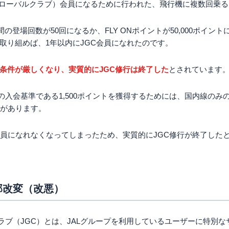
ALグローバルクラブ）会員になるために行われた、飛行機に複数回乗
ルドカード
を目指そう
間の登場回数が50回になるか、FLY ONポイントが50,000ポイン
取り組めば、1年以内にJGC会員になれたのです。
条件が厳しくなり、実質的にJGC修行は終了した
とされています
の入会基準である1,500ポイントを獲得するためには、国内線のみ
要があります。
会員になれなくなってしまったため、実質的にJGC修行が終了した
部改変（改悪）
クラブ（JGC）とは、JALグループを利用しているユーザーに特別