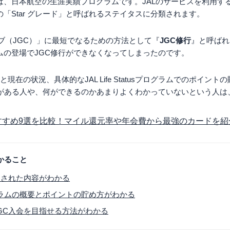
プログラムとは、日本航空の生涯実績プログラムです。JALのサービスを利
「Star グレード」と呼ばれるステイタスに分類されます。
ラブ（JGC）」に最短でなるための方法として『
JGC修行
』と呼ばれ
sプログラムの登場でJGC修行ができなくなってしまったのです。
現在の状況、具体的なJAL Life Statusプログラムでのポイント
ラムに興味がある人や、何ができるのかあまりよくわかっていないという
おすすめ9選を比較！マイル還元率や年会費から最強のカードを紹
かること
更された内容がわかる
usプログラムの概要とポイントの貯め方がわかる
GC入会を目指せる方法がわかる