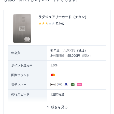
ラグジュアリーカード（チタン）
2.6
点
初年度：55,000円（税込）
年会費
2年目以降：55,000円（税込）
ポイント還元率
1.0%
国際ブランド
電子マネー
発行スピード
1週間程度
ETCカード
追加カード
続きを見る
家族カード