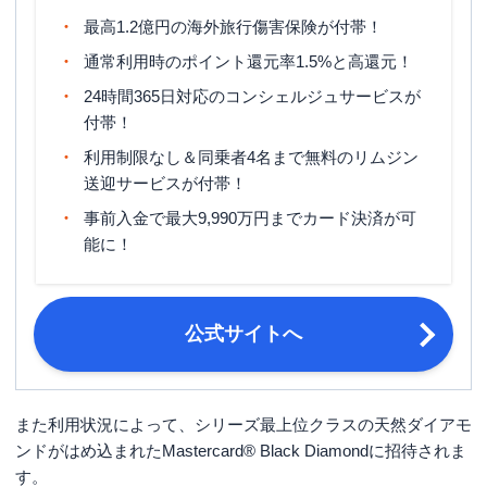
締め日・支払日
締め日：毎月5日・支払日：毎月27日
最高1.2億円の海外旅行傷害保険が付帯！
申し込み条件
学生を除く満20歳以上
通常利用時のポイント還元率1.5%と高還元！
代表者の本人確認書類・引き落とし先
24時間365日対応のコンシェルジュサービスが
必要書類
の銀行口座・登記簿謄本・印鑑証明書
付帯！
利用制限なし＆同乗者4名まで無料のリムジン
送迎サービスが付帯！
事前入金で最大9,990万円までカード決済が可
能に！
公式サイトへ
また利用状況によって、シリーズ最上位クラスの天然ダイアモ
ンドがはめ込まれたMastercard® Black Diamondに招待されま
す。