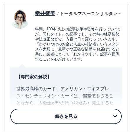
アメリカン・エキスプレス®・グリーン・カード
セゾンゴールド・アメリカン・エキスプレス®・カード
新井智美
/ トータルマネーコンサルタント
JCBゴールド
年間、100本以上の記事執筆や監修を行っています
偏差値55前後の一般的なカード
が、同じタイトルの記事でも、その時の経済情勢
や法改正などで、内容は日々変わっていきます。
三井住友カード
『かかりつけのお金と人生の相談者』いうスタン
スを大切に、最新かつ正確な情報をお届けすると
JALカード
共に、読者にとって「わかりやすい」記事を提供
することを心がけています。
ANAカード
偏差値50以下の比較的作りやすいカード
【専門家の解説】
エポスカード
世界最高峰のカード、アメリカン・エキスプレ
オリコカード
ス・センチュリオン・カードは、偏差値もさるこ
PayPayカード
とながら、入会金が55万円（税込み）発生するた
め、初年度は年会費も含めると90万円近くのコス
まとめ
トが必要です。
同じ偏差値のダイナースプレミアムカードは年会