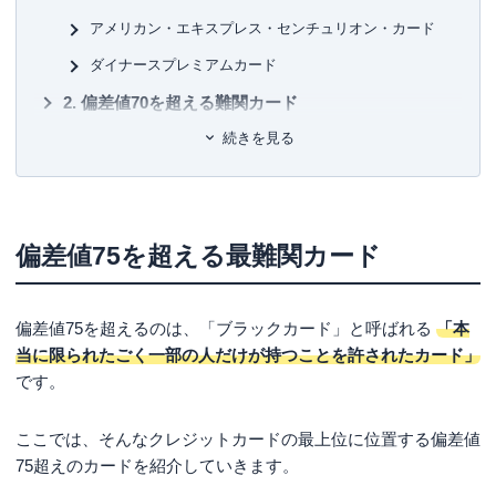
の執筆および監修実績 は1,000本以上に及ぶ。
アメリカン・エキスプレス・センチュリオン・カード
■許
監修実績
有
ダイナースプレミアムカード
レイク：
融資とは？出資や投資との違いや種類についてわ
ユ-3
かりやすく解説
偏差値70を超える難関カード
auじぶん銀行：
資産運用について知っておきたいことまと
続きを見る
め！種類や方法、注意点を解説
ラグジュアリーカード ブラック
アメリカン・エキスプレス・プラチナカード
三井住友カード プラチナ
偏差値75を超える最難関カード
JCB・ザ・クラス
偏差値65を超えるやや難関カード
偏差値75を超えるのは、「ブラックカード」と呼ばれる
ラグジュアリーカード チタン
「本
当に限られたごく一部の人だけが持つことを許されたカード」
アメリカン・エキスプレス®・ゴールド・プリファー
です。
ド・カード
ダイナースクラブカード
ここでは、そんなクレジットカードの最上位に位置する偏差値
偏差値60前後の多少ステータスのあるカード
75超えのカードを紹介していきます。