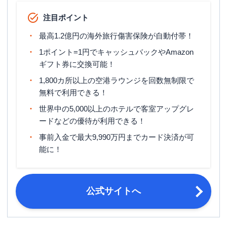
ETCカード発行手数料
1,100円（税込）
注目ポイント
ETCカード年会費
無料
最高1.2億円の海外旅行傷害保険が自動付帯！
マイル還元率（最大）
0.6%
1ポイント=1円でキャッシュバックやAmazon
ギフト券に交換可能！
旅行傷害保険
国内旅行傷害保険・海外旅行傷害保険
1,800カ所以上の空港ラウンジを回数無制限で
締め日・支払日
締め日：毎月5日・支払日：毎月27日
無料で利用できる！
申し込み条件
学生を除く満20歳以上
世界中の5,000以上のホテルで客室アップグレ
ードなどの優待が利用できる！
運転免許証・パスポート・マイナンバ
必要書類
ーカード（個人番号カード）などの本
事前入金で最大9,990万円までカード決済が可
人確認資料
能に！
公式サイトへ