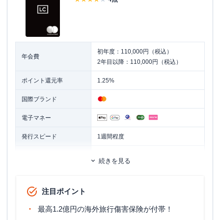
初年度：110,000円（税込）
年会費
2年目以降：110,000円（税込）
ポイント還元率
1.25%
国際ブランド
電子マネー
発行スピード
1週間程度
ETCカード
追加カード
続きを見る
家族カード
ETCカード発行手数料
1,100円（税込）
注目ポイント
ETCカード年会費
無料
最高1.2億円の海外旅行傷害保険が付帯！
旅行傷害保険
国内旅行傷害保険・海外旅行傷害保険