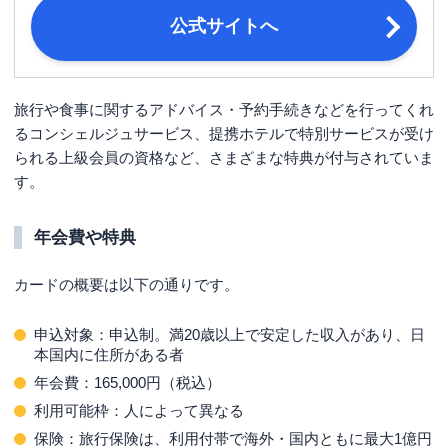
満20歳で安定した収入のある方、日本
申し込み条件
公式サイトへ
国内に住所がある方
指定の写真付き本人確認書類のいずれ
か 運転免許証・運転経歴証明書・パ
旅行や食事に関するアドバイス・予約手続きなどを行ってくれ
必要書類
スポート・住民票の写し・マイナンバ
るコンシェルジュサービス、提携ホテルで特別サービスが受け
ーカード・写真付き住民基本台帳カー
ド・在留カード・特別永住者証明書
られる上級会員の資格など、さまざまな特典が付与されていま
す。
年会費や特典
カードの概要は以下の通りです。
申込対象：申込制。満20歳以上で安定した収入があり、日
本国内に住所がある者
年会費：165,000円（税込）
利用可能枠：人によって異なる
保険：旅行保険は、利用付帯で海外・国内ともに最大1億円