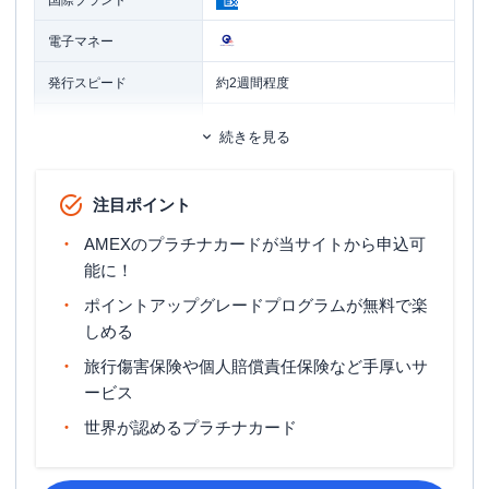
国際ブランド
電子マネー
発行スピード
約2週間程度
ETCカード
追加カード
続きを見る
ETCカード発行手数料
935円（税込）
注目ポイント
ETCカード年会費
無料
AMEXのプラチナカードが当サイトから申込可
ETCカード発行期間
約2週間
能に！
マイル還元率（最大）
0.90%
ポイントアップグレードプログラムが無料で楽
しめる
国内旅行傷害保険（利用付帯）・海外
旅行傷害保険
旅行傷害保険（利用付帯）
旅行傷害保険や個人賠償責任保険など手厚いサ
ービス
ポイント名
メンバーシップ・リワード
世界が認めるプラチナカード
登録された口座振替金融機関等の関係
締め日・支払日
により、お客様ごとに個別に設定