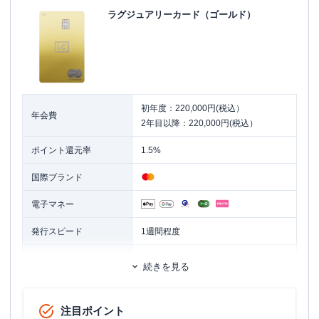
ラグジュアリーカード（ゴールド）
初年度：220,000円(税込）
年会費
2年目以降：220,000円(税込）
ポイント還元率
1.5%
国際ブランド
電子マネー
発行スピード
1週間程度
ETCカード
追加カード
続きを見る
家族カード
旅行傷害保険
国内旅行傷害保険・海外旅行傷害保険
注目ポイント