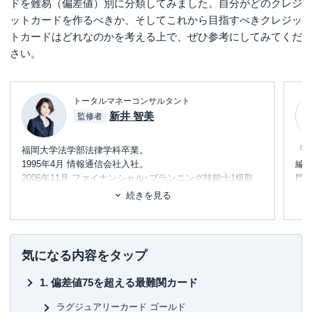
ドを難易（偏差値）別に分類してみました。自分がどのクレジ
ットカードを作るべきか、そしてこれから目指すべきクレジッ
トカードはどれなのかを考える上で、ぜひ参考にしてみてくだ
さい。
トータルマネーコンサルタント
新井 智美
監修者
福岡大学法学部法律学科卒業。
「
1995年4月 情報通信会社入社。
編
2006年11月 ファイナンシャル･プランニング技能士1級取
門
得。
テ
続きを見る
2017年10月 独立。
に
め
コンサルタントとして個人向け相談（資産運用・保険診
断・税金相談・相続対策・家計診断・ローン・住宅購入の
■書
気になる内容をタップ
アドバイス）を行う他、資産運用など上記相談内容にまつ
初
わるセミナー講師（企業向け・サークル、団体向け）を行
偏差値75を超える最難関カード
うと同時に金融メディアへの執筆および監修も行い、現在
■保
年間200本以上の執筆および監修をこなしている。これまで
KT
ラグジュアリーカード ゴールド