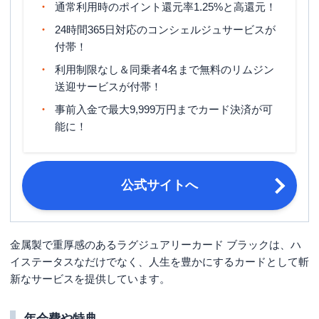
通常利用時のポイント還元率1.25%と高還元！
締め日・支払日
締め日：毎月5日・支払日：毎月27日
24時間365日対応のコンシェルジュサービスが
付帯！
申し込み条件
学生を除く満20歳以上
利用制限なし＆同乗者4名まで無料のリムジン
運転免許証・パスポート・マイナンバ
送迎サービスが付帯！
必要書類
ーカード（個人番号カード）などの本
事前入金で最大9,999万円までカード決済が可
人確認資料
能に！
公式サイトへ
金属製で重厚感のあるラグジュアリーカード ブラックは、ハ
イステータスなだけでなく、人生を豊かにするカードとして斬
新なサービスを提供しています。
年会費や特典