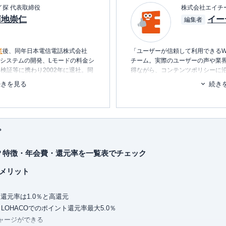
イ探 代表取締役
株式会社エイチ
菊地崇仁
イー
編集者
業
後、同年日本電信電話株式会社
「ユーザーが信頼して利用できるW
内システムの開発、Lモードの料金シ
チーム。実際のユーザーの声や業
検証等に携わり2002年に退社。同
得ながら、コンテンツポリシーに
テムの設計・開発・運用を行う。
ます。暮らしに関するトピックを
続きを見る
続き
消し、最適な選択を支援するため
ービス・
ポイ探
の開発に携わり、
ポイント探検倶楽部に掲載されて
■書籍
ポイントやマイルを中立の立場で語
初心者でもわかる！お金に関するア
られる。
プ
■保有資格
保有、年間約150万円の年会費を支
KTAA団体シルバー認証マーク
（20
とは？特徴・年会費・還元率を一覧表でチェック
トカードの専門家。
ドまで幅広い層のカードを実際に保
■許認可
つメリット
ィアにて、使った人にしか分からな
有料職業紹介事業
（厚生労働大臣
ています。所有されているすべての
ユ-302788
）
ながら、おトクな使い方、おすすめ
還元率は1.0％と高還元
とLOHACOでのポイント還元率最大5.0％
チャージができる
りをすべて担当。ポイントのみなら