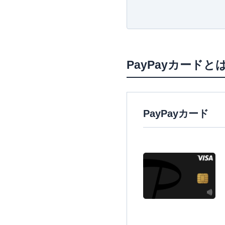
最短10分（申込5分
ず、クレジットカードや保険
挑戦している。
PayPayカードの
【主な著書】
海外旅行保険が付帯
新かんたんポイント&カード生活
PayPay加盟店を
PayPayカード（
PayPayカード
PayPayカードが
PayPayカードの
PayPayカード
PayPayカードの
締め日は月末、支払い
入金が間に合わない
PayPayカードの
PayPayカードのキ
キャッシングの限度
キャッシングの返済
PayPayカードの
1回払い・2回払い