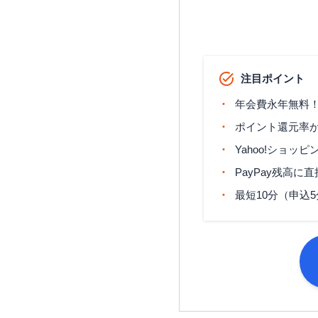
分割払い
リボ払い
ボーナス払い
PayPayカードの
注目ポイント
PayPayカードの審
年会費永年無料
PayPayカードは一
学生でも申請可能
ポイント還元率が
【PayPay利用者
Yahoo!ショッ
PayPayカードに
PayPay残高
PayPayカードの最
最短10分（申込
スマホ決済のPayPa
Q.PayPayカード
Q.PayPayあと払
Q.PayPayカード
Q.PayPayカード
Q.PayPayカード
PayPayカードの