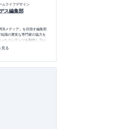
ームライフデザイン
デス編集部
EBメディア」を目指す編集部
界知識の豊富な専門家の協力を
沿ったコンテンツを制作してい
中心に、読者の「まよい」を解
を見る
のコンテンツを制作中です。
レコレの選び方BOOK
23.12.20～）
許可・
許可番号：23-