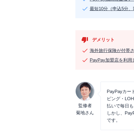
最短10分（申込5分
デメリット
海外旅行保険が付帯
PayPay加盟店を利
PayPayカー
ピング・LO
監修者
払いで毎日も
菊地さん
しかし、Pa
です。