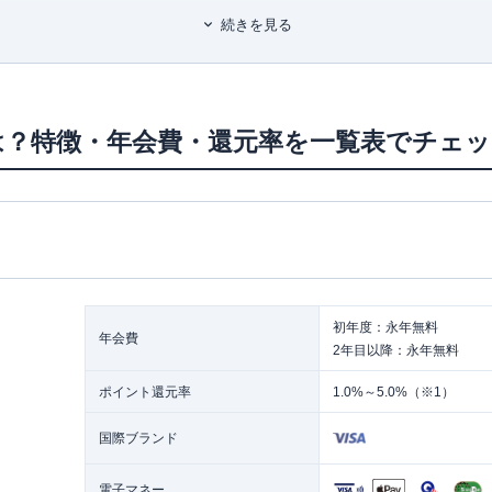
、審査5分）で手続き完了
なども守備範囲で、近年は投資にも
続きを見る
3つのデメリット
されていない
 (自由国民ムック)
利用しない人にはメリットが少ない
もしくは旧ヤフーカード）をすでに持っている場合、新規入会特典の対象外にな
とは？特徴・年会費・還元率を一覧表でチェ
おすすめな人はどんな人？
申込手順と必要書類
締め日・引き落とし日
日は翌月27日
・残高不足の場合はどうすればいい？
初年度：永年無料
キャッシング利用
年会費
2年目以降：永年無料
ャッシング枠
額の増枠
ポイント還元率
1.0%～5.0%（※1）
方法
国際ブランド
支払い方法と手数料
電子マネー