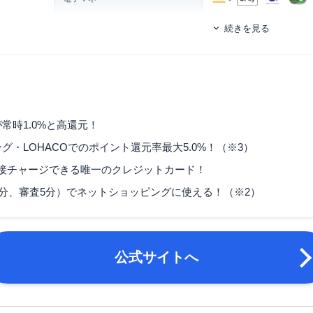
続きを見る
発行スピード
最短10分(申込5分、審査5
ETCカード
追加カード
審査難易度
家族カード
査に落ちる原因
ETCカード発行手数料
無料
！
度落ちても大丈夫
ETCカード年会費
550円（税込）（発行手
常時1.0%と高還元！
必見】PayPayカードは持っていて損なしの1枚
ピング・LOHACOでのポイント還元率最大5.0%！（※3）
ETCカード発行期間
1週間～10日程度
関するFAQ（よくある質問）
に直接チャージできる唯一のクレジットカード！
旅行傷害保険
ー
大ポイント還元率5.0%の条件は？
5分、審査5分）でネットショッピングに使える！（※2）
ポイント名
PayPayポイント
yに紐づけるとどうお得？
の申し込みはどこからできますか？
締め日：毎月月末・支払日
締め日・支払日
いとPayPayカードの違いは何がありますか？
合は翌営業日）
とPayPayはどちらを使ったほうがお得ですか？
公式サイトへ
でPayPayチャージをした場合ポイントはつかないですか？
・日本国内在住の満18歳
の審査状況はどこで確認できますか？
・ご本人様または配偶者に
申し込み条件
・本人認証が可能な携帯電話を
口コミ（7件）
アプリ経由で入会する場合は