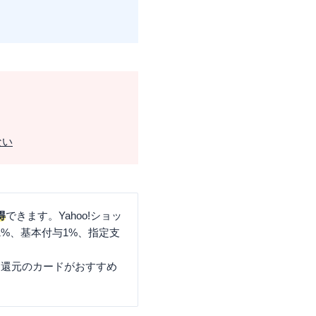
ない
得
できます。Yahoo!ショッ
1%、基本付与1%、指定支
％還元のカードがおすすめ