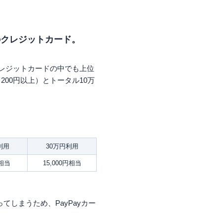
゙ーカード、運転免許証、運
点）
のクレジットカード。
クレジットカードの中でも上位
200円以上）とトータル10万
利用
30万円利用
円相当
15,000円相当
しまうため、PayPayカー