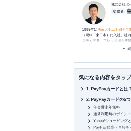
株式会社ポ
監修者
1998年に
法政大学工学部を卒
（現NTT東日本）に入社。社
ステム開発、フレッツ網の機器
年、友人と共に起業し、シス
2006年、ポイント交換案内サ
2011年3月
代表取締役に就任
。
いるポイントは約230種類。
れる数少ない専門家として知
気になる内容をタッ
約100枚のクレジットカードを
PayPayカード
払っている、まさにクレジッ
一般カードからプラチナカー
PayPayカードの5
有・利用し、日々様々なメデ
年会費永年無料
い信用できる情報提供を行っ
カードを月に1度は必ず利用し
通常利用時のポイント
の使い方を日々研究中。
Yahoo!ショッピング
PayPay残高へ直接
三児の父であり家計のやりく