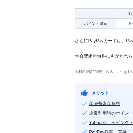
1
ポイント還元
1
さらにPayPayカードは、
年会費永年無料にもかかわら
※
利用金額200円（税込）につき1％
メリット
年会費永年無料
通常利用時のポイント還
Yahoo!ショッピング
PayPay残高に直