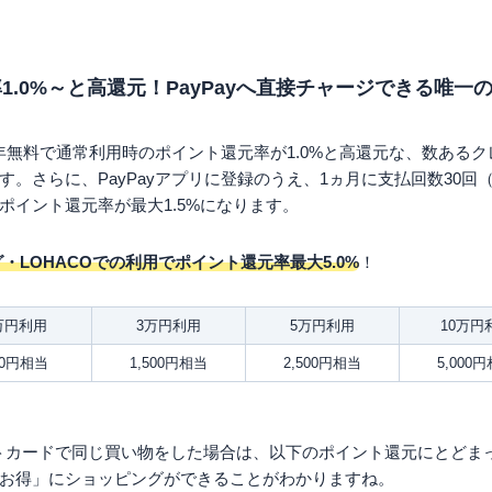
本人確認書類 （マイナンハ
必要書類
転経歴証明書のいずれか1
1.0%～と高還元！PayPayへ直接チャージできる唯一
永年無料で通常利用時のポイント還元率が1.0%と高還元な、数ある
。さらに、PayPayアプリに登録のうえ、1ヵ月に支払回数30回（
ポイント還元率が最大1.5%になります。
ング・LOHACOでの利用でポイント還元率最大5.0%
！
万円利用
3万円利用
5万円利用
10万円
00円相当
1,500円相当
2,500円相当
5,000
トカードで同じ買い物をした場合は、以下のポイント還元にとどまって
お得」にショッピングができることがわかりますね。