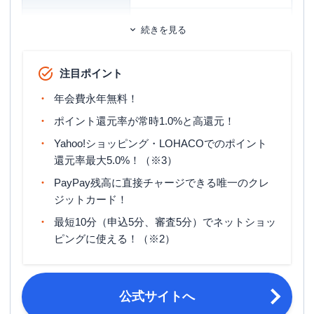
ETCカード
追加カード
続きを見る
家族カード
ETCカード発行手数料
無料
注目ポイント
ETCカード年会費
550円（税込）（発行手数料は無料）
年会費永年無料！
ETCカード発行期間
1週間～10日程度
ポイント還元率が常時1.0%と高還元！
旅行傷害保険
ー
Yahoo!ショッピング・LOHACOでのポイント
還元率最大5.0%！（※3）
ポイント名
PayPayポイント
PayPay残高に直接チャージできる唯一のクレ
締め日：毎月月末・支払日：翌月27日
ジットカード！
締め日・支払日
（非営業日の場合は翌営業日）
最短10分（申込5分、審査5分）でネットショッ
・日本国内在住の満18歳以上の方
ピングに使える！（※2）
・ご本人様または配偶者に安定した継
続収入がある方
申し込み条件
・本人認証が可能な携帯電話をお持ち
の方 ※ PayPayアプリ経由で入会する
公式サイトへ
場合は、PayPayアプリが必要