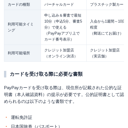
カードの種類
バーチャルカード
プラスチック製カード
申し込み＆審査で最短
10分（申込5分、審査5
入会から1週間～10日
利用可能タイミ
分）で使える
程度
ング
（PayPayアプリ上で
（郵送にてお届け）
カード番号表示）
クレジット加盟店
クレジット加盟店
利用可能場所
（オンライン決済）
（実店舗）
カードを受け取る際に必要な書類
PayPayカードを受け取る際は、現住所が記載された公的な証
明書（本人確認資料）の提示が必要です。公的証明書として認
められるのは以下のような書類です。
運転免許証
日本国旅券（パスポート）