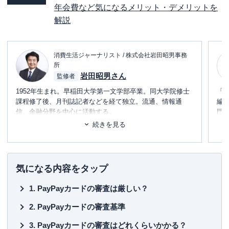
年会費など気になるメリット・デメリットを
解説
消費生活ジャーナリスト / 株式会社岩田昭男事務
所
岩田昭男さん
監修者
1952年生まれ。早稲田大学第一文学部卒業。同大学院修士
「
課程修了後、月刊誌記者などを経て独立。流通、情報通
編
信、金融分野を中心に活動する。
門
テ
続きを見る
主力はクレジットカード＆電子マネーの研究で、すでに30
に
年間に渡って業界の定点観測をしている。
め
主な著書としては、
■書
気になる内容をタップ
初
「
Suica一人勝ちの秘密
」（中経出版・現カドカワ）
PayPayカードの審査は厳しい？
「
「信用力」格差社会
」（東洋経済新報社）
■保
「
信用偏差値
」（文春新書）
KT
PayPayカードの審査基準
「
クレジットカード・サバイバル戦争
」（ダイヤモンド
社）
■許
PayPayカードの審査はどれくらいかかる？