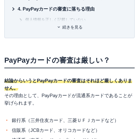
「ドコモが銀行になる日」（ＰＨＰ）
有
PayPayカードの審査に落ちる理由
「
キャッシュレス覇権戦争
」（ＮＨＫ出版）
ユ-3
また、クレジットカードのムックも50冊以上監修しキャッ
個人情報を正しく記載していない
シュレスの生き字引として情報発信を続けている。
続きを見る
過去に金融事故がある
ウエブは、「岩田昭男の上級カード道場」、まぐまぐでメ
スーパーホワイトである
ルマガを毎月二回発行。
多重申し込みをしている
2021年からYouTubeチャンネル「岩田昭男のキャッシュレ
PayPayカードの審査は厳しい？
ス道場」オープン。
キャッシングやローンなどで借入金額が多い
安定した収入がない
趣味は「猫」と「キートン」
結論からいうとPayPayカードの審査はそれほど厳しくありま
PayPayカードの審査に落ちたときの対処法
せん。
PayPayカード入手までの流れ
その理由として、PayPayカードが流通系カードであることが
挙げられます。
（1）Yahoo! JAPAN IDを取得する
（2）WEBの申し込みフォームに必要事項を入力する
銀行系（三井住友カード、三菱ＵＦＪカードなど）
（3）審査結果を待つ
信販系（JCBカード、オリコカードなど）
（4）カードを受け取る