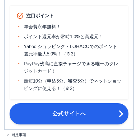
ETCカード発行手数料
無料
注目ポイント
ETCカード年会費
550円（税込）（発行手数料は無料）
年会費永年無料！
ETCカード発行期間
1週間～10日程度
ポイント還元率が常時1.0%と高還元！
旅行傷害保険
ー
Yahoo!ショッピング・LOHACOでのポイント
還元率最大5.0%！（※3）
ポイント名
PayPayポイント
PayPay残高に直接チャージできる唯一のクレ
締め日：毎月月末・支払日：翌月27日
ジットカード！
締め日・支払日
（非営業日の場合は翌営業日）
最短10分（申込5分、審査5分）でネットショッ
・日本国内在住の満18歳以上の方
ピングに使える！（※2）
・ご本人様または配偶者に安定した継
続収入がある方
申し込み条件
・本人認証が可能な携帯電話をお持ち
の方 ※ PayPayアプリ経由で入会する
公式サイトへ
場合は、PayPayアプリが必要
本人確認書類 （マイナンバーカー
補足事項
必要書類
ド、運転免許証、運転経歴証明書のい