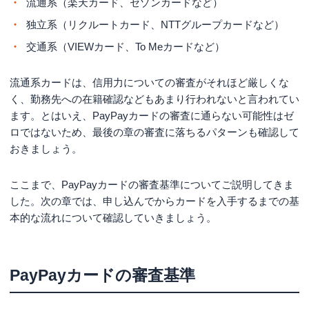
流通系（楽天カード、セゾンカードなど）
（5）ご利用手続きとYahoo! ウォレットへの登録
独立系（リクルートカード、NTTグループカードなど）
PayPayカードの審査に関するよくある質問
交通系（VIEWカード、To Meカードなど）
Q.PayPayカードの審査時間は？
流通系カードは、信用力についての審査がそれほど厳しくな
Q.学生でもPayPayカードは作れる？
く、勤務先への在籍確認などもあまり行われないと言われてい
Q.無職でもPayPayカードは作れる？
ます。とはいえ、PayPayカードの審査に通らない可能性はゼ
Q.PayPayゴールドカードの切り替え審査で落ちること
ロではないため、最後の章の審査に落ちるパターンも確認して
はある？
おきましょう。
Q.PayPayカードはキャッシング枠の有無で審査難易度
が変わる？
ここまで、PayPayカードの審査基準についてご説明してきま
した。次の章では、申し込んでからカードを入手するまでの基
まとめ
本的な流れについて確認していきましょう。
PayPayカードの審査基準