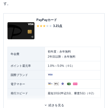
す。
PayPayカード
3.21
点
初年度：永年無料
年会費
2年目以降：永年無料
ポイント還元率
1.0%～5.0%（※1）
国際ブランド
電子マネー
発行スピード
最短10分(申込5分、審査5分)（※2）
ETCカード
追加カード
続きを見る
家族カード