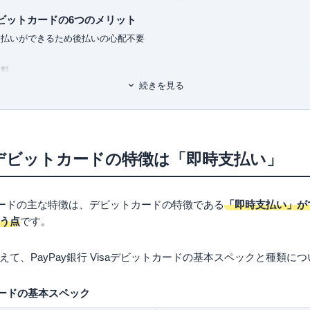
ＰＨＰ）
有料職業紹介事業
（厚生労働大臣
（ＮＨＫ出版）
ユ-302788
）
saデビットカードの6つのメリット
クも50冊以上監修しキャッシュレ
金払いができるため後払いの心配不要
を続けている。
カード道場」、まぐまぐでメルマガ
無料
続きを見る
世界中の加盟店で使用可能
元
ンネル「岩田昭男のキャッシュレス道
対応
スデビットが便利
isaデビットカードの特徴は「即時支払い」
saデビットカードの5つのデメリット
くい
ットカードの主な特徴は、デビットカードの特徴である
「即時支払い」が
ーは築けない
う点
です。
て、PayPay銀行 Visaデビットカードの基本スペックと種類に
saデビットカードの利用に向いている人
審査に不安がある人
トカードの基本スペック
な感覚でキャッシュレス決済をしたい人