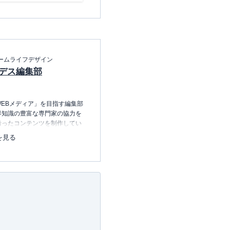
ームライフデザイン
デス編集部
EBメディア」を目指す編集部
界知識の豊富な専門家の協力を
沿ったコンテンツを制作してい
中心に、読者の「まよい」を解
を見る
のコンテンツを制作中です。
レコレの選び方BOOK
23.12.20～）