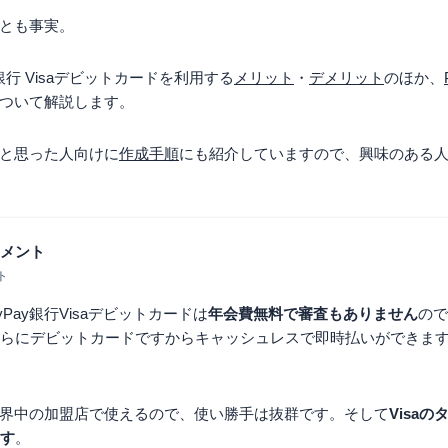
とも事実。
銀行 Visaデビットカードを利用する
メリット
・
デメリット
のほか、
ついて解説します。
と思った人向けに
作成手順
にも紹介していますので、興味のある
メント
ト
yPay銀行Visaデビットカードは
年会費無料で審査もありません
ので
らにデビットカードですからキャッシュレスで即時払いができま
る世界中の加盟店で使えるので、使い勝手は抜群です。そして
Visa
す
。