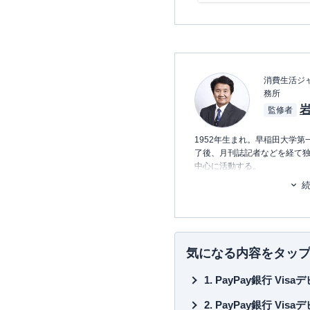
消費生活ジャ
務所
監修者
1952年生まれ。早稲田大学
了後、月刊誌記者などを経て
中心に活動する。
主力はクレジットカード＆電子
渡って業界の定点観測をして
主な著書としては、
気になる内容をタッ
「
Suica一人勝ちの秘密
」（中
「
「信用力」格差社会
」（東
PayPay銀行 Vi
「
信用偏差値
」（文春新書）
「
クレジットカード・サバイ
PayPay銀行 V