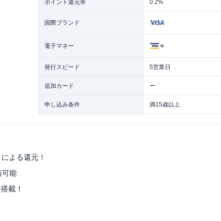
ポイント還元率
0.2%
国際ブランド
電子マネー
発行スピード
5営業日
追加カード
ー
申し込み条件
満15歳以上
クによる還元！
請可能
済搭載！