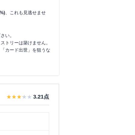
%)
、これも見逃せませ
下さい。
ヒストリーは築けません。
と「カード出世」を狙うな
3.21
点