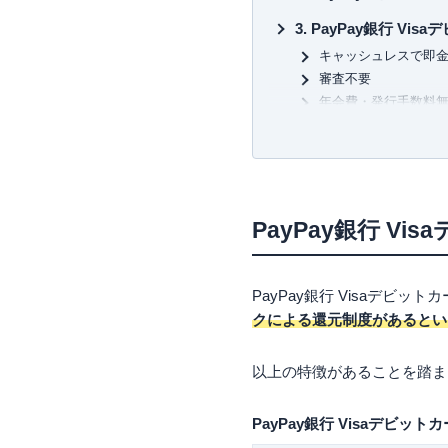
「ドコモが銀行になる日」（
「
キャッシュレス覇権戦争
」
PayPay銀行 Vi
また、クレジットカードのムッ
キャッシュレスで即
スの生き字引として情報発信
審査不要
ウエブは、「岩田昭男の上級
年会費・発行手数料
を毎月二回発行。
VISAマークのある
キャッシュバック還
2021年からYouTubeチャ
Visaのタッチ決済に
場」オープン。
ネット専用カードレ
趣味は「猫」と「キートン」
PayPay銀行 V
PayPay銀行 Vi
1回払いしか選べない
高額な買い物がしに
PayPay銀行 Visaデビ
クレジットヒストリ
クによる還元制度があるとい
還元率は0.2％と悪い
付帯サービスがない
以上の特徴があることを踏まえ
PayPay銀行 Vi
クレジットカードの
PayPay銀行 Visaデビッ
現金払いと同じよう