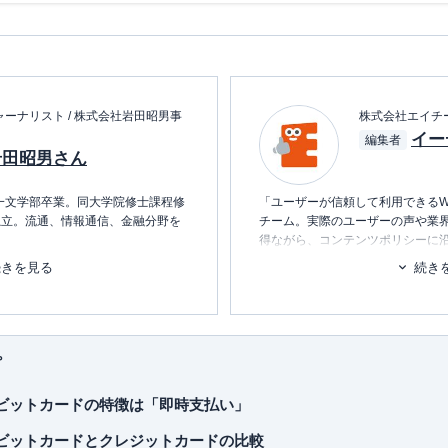
ーナリスト / 株式会社岩田昭男事
株式会社エイチ
イー
編集者
岩田昭男さん
第一文学部卒業。同大学院修士課程修
「ユーザーが信頼して利用できるW
独立。流通、情報通信、金融分野を
チーム。実際のユーザーの声や業
得ながら、コンテンツポリシーに
ます。暮らしに関するトピックを
続きを見る
続き
マネーの研究で、すでに30年間に
消し、最適な選択を支援するため
いる。
■書籍
初心者でもわかる！お金に関するア
プ
経出版・現カドカワ）
■保有資格
洋経済新報社）
KTAA団体シルバー認証マーク
（20
saデビットカードの特徴は「即時支払い」
バル戦争
」（ダイヤモンド社）
■許認可
isaデビットカードとクレジットカードの比較