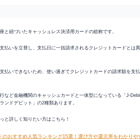
い方
合
座と紐づいたキャッシュレス決済用カードの総称です。
で使用する場合
支払いを立替し、支払日に一括請求されるクレジットカードとは
問）
ドを発行してもらう場合、審査はある？
レジットカード・プリペイドカードの違いは何？
支払いできないため、使い過ぎてクレジットカードの請求額を支
カードは発行できる？
割払いはできますか？
ど金融機関のキャッシュカードと一体型になっている「J-Debit」、Vi
ランドデビット」の2種類あります。
っと詳しく知りたい方はこちら！
ドのおすすめ人気ランキング15選！選び方や還元率をわかりや