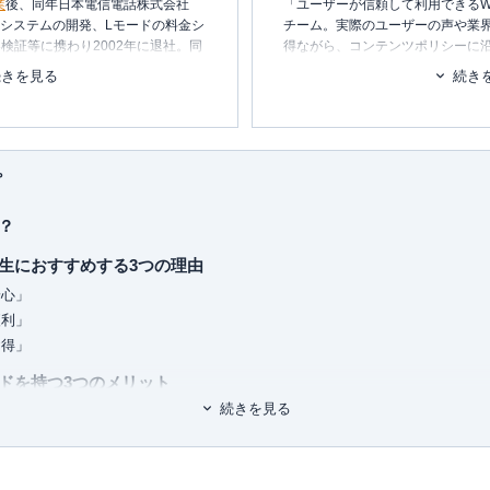
業
後、同年日本電信電話株式会社
「ユーザーが信頼して利用できるW
内システムの開発、Lモードの料金シ
チーム。実際のユーザーの声や業
検証等に携わり2002年に退社。同
得ながら、コンテンツポリシーに
テムの設計・開発・運用を行う。
ます。暮らしに関するトピックを
続きを見る
続き
消し、最適な選択を支援するため
ービス・
ポイ探
の開発に携わり、
ポイント探検倶楽部に掲載されて
■書籍
ポイントやマイルを中立の立場で語
初心者でもわかる！お金に関するア
られる。
プ
■保有資格
保有、年間約150万円の年会費を支
KTAA団体シルバー認証マーク
（20
？
トカードの専門家。
ドまで幅広い層のカードを実際に保
■許認可
生におすすめする3つの理由
ィアにて、使った人にしか分からな
有料職業紹介事業
（厚生労働大臣
安心」
ています。所有されているすべての
ユ-302788
）
ながら、おトクな使い方、おすすめ
便利」
お得」
りをすべて担当。ポイントのみなら
ドを持つ3つのメリット
なども守備範囲で、近年は投資にも
続きを見る
りやすい
なる
宝する
 (自由国民ムック)