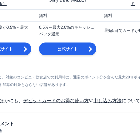
Sony Bank WALLET
般）
ド
無料
無料
が0.5%～最大
0.5%～最大2.0%のキャッシュ
最短5日でカードが
バック還元
式サイト
公式サイト
】
て、対象のコンビニ・飲食店での利用時に、通常のポイント分を含んだ最大20％ポ
ト加算の対象とならない店舗があります。
ほかにも、
デビットカードのお得な使い方
や
申し込み方法
につい
メント
家