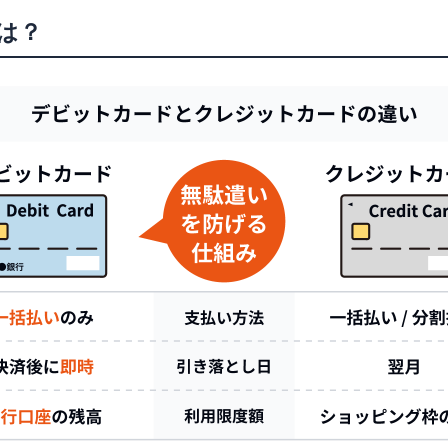
ードを持つ3つのデメリット
は？
やリボ払いはできない
開設が必要
る時間と場所が限られることも
ドを選ぶ5つのポイント
ャッシュバック還元率
ビットカード5選
ペイ（一般）
デビットカード
銀行デビット
ュ＋デビット
ドを作る方法