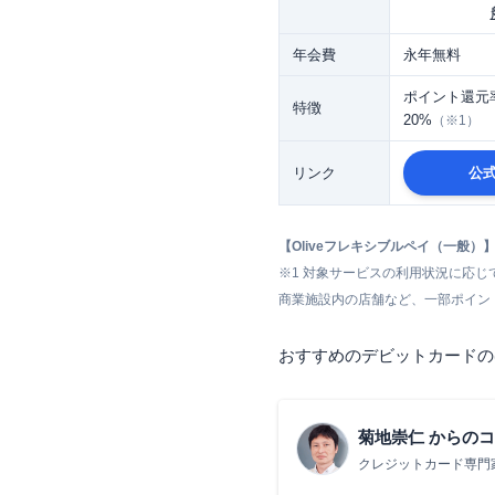
年会費
永年無料
ポイント還元率
特徴
20%
（※1）
リンク
公
【Oliveフレキシブルペイ（一般）
※1
対象サービスの利用状況に応じ
商業施設内の店舗など、一部ポイン
おすすめのデビットカードの
菊地崇仁
からのコ
クレジットカード専門