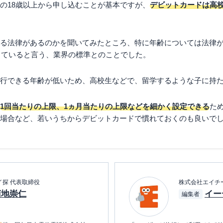
の18歳以上から申し込むことが基本ですが、
デビットカードは高
る法律があるのかを聞いてみたところ、特に年齢については法律
していると言う、業界の標準とのことでした。
行できる年齢が低いため、高校生などで、留学するような子に持
1回当たりの上限、1ヵ月当たりの上限などを細かく設定できる
た
場合など、若いうちからデビットカードで慣れておくのも良いで
イ探 代表取締役
株式会社エイチ
菊地崇仁
イー
編集者