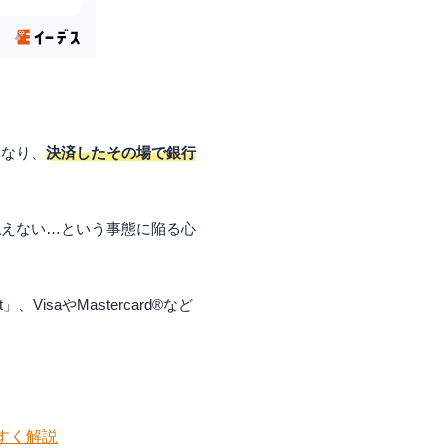
異なり、
決済したその場で銀行
払えない…という事態に陥る心
saやMastercard®など
すく解説