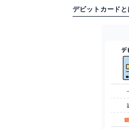
学生がデビットカ
デビットカードと
一括払いのみで分割
発行元の銀行で口座
カードによって使え
学生がデビットカー
発行する銀行
年会費
ATM手数料
ポイント還元率・キ
国際ブランド
学生におすすめのデ
Oliveフレキシブル
Sony Bank WALLET
PayPay銀行 Visa
GMOあおぞらネット
イオン銀行キャッシ
学生がデビットカー