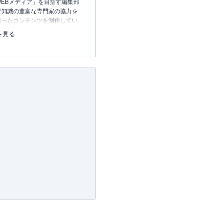
EBメディア」を目指す編集部
界知識の豊富な専門家の協力を
沿ったコンテンツを制作してい
中心に、読者の「まよい」を解
を見る
のコンテンツを制作中です。
レコレの選び方BOOK
23.12.20～）
許可・
許可番号：23-