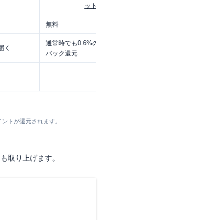
ット
ト
無料
無料
通常時でも0.6%のキャッシュ
届く
電子マネーWAONに対応
バック還元
イントが還元されます。
ても取り上げます。