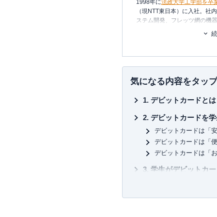
1998年に
法政大学工学部を卒
（現NTT東日本）に入社。社
ステム開発、フレッツ網の機器
年、友人と共に起業し、シス
2006年、ポイント交換案内サ
2011年3月
代表取締役に就任
。
いるポイントは約230種類。
れる数少ない専門家として知
気になる内容をタッ
約100枚のクレジットカードを
デビットカードとは
払っている、まさにクレジッ
一般カードからプラチナカー
デビットカードを学
有・利用し、日々様々なメデ
デビットカードは「
い信用できる情報提供を行っ
カードを月に1度は必ず利用し
デビットカードは「
の使い方を日々研究中。
デビットカードは「
三児の父であり家計のやりく
学生がデビットカー
ず、クレジットカードや保険
どなたでも比較的作
挑戦している。
お金の管理が上手に
【主な著書】
海外留学する時に重
新かんたんポイント&カード生活