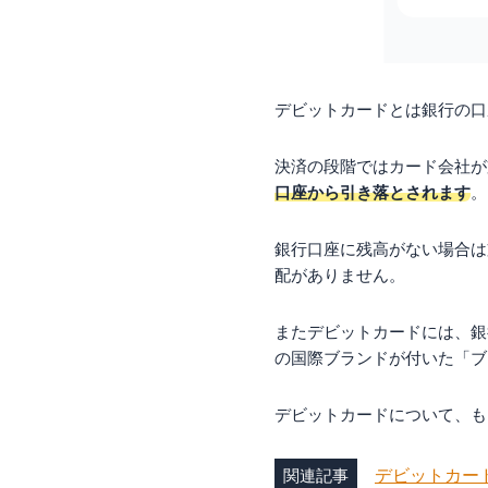
オンライン申込
身分証明書
デビットカードの使
実店舗で使用する場
デビットカードとは銀行の口
ネットショッピング
海外で使用する場合
決済の段階ではカード会社が
FAQ（よくある質
口座から引き落とされます
。
学生がデビットカー
デビットカード・ク
銀行口座に残高がない場合は
中学生でもデビット
配がありません。
デビットカードで分
まとめ
またデビットカードには、銀行な
の国際ブランドが付いた「ブ
デビットカードについて、も
関連記事
デビットカー