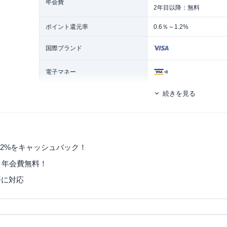
年会費
2年目以降：無料
ポイント還元率
0.6％～1.2%
国際ブランド
電子マネー
続きを見る
発行スピード
約2週間
追加カード
ー
旅行傷害保険
ー
.2%をキャッシュバック！
ポイント名
キャッシュバック
、年会費無料！
申し込み条件
15歳以上
済に対応