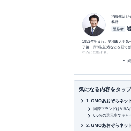
消費生活ジャ
務所
監修者
1952年生まれ。早稲田大学
了後、月刊誌記者などを経て
中心に活動する。
主力はクレジットカード＆電子
渡って業界の定点観測をして
主な著書としては、
気になる内容をタッ
「
Suica一人勝ちの秘密
」（中
「
「信用力」格差社会
」（東
GMOあおぞらネッ
「
信用偏差値
」（文春新書）
「
クレジットカード・サバイ
国際ブランドはVIS
「ドコモが銀行になる日」（
0.6％の還元率でキ
「
キャッシュレス覇権戦争
」
また、クレジットカードのムッ
GMOあおぞらネッ
スの生き字引として情報発信