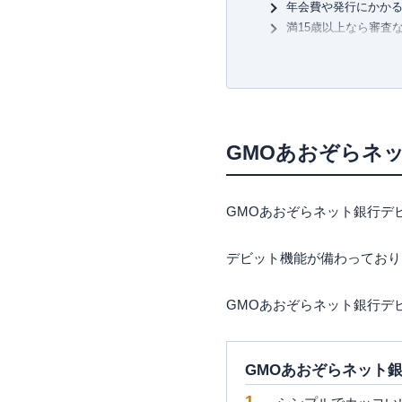
年会費や発行にかか
満15歳以上なら審査
ウエブは、「岩田昭男の上級
GMOあおぞらネット
を毎月二回発行。
安全にネットショッ
2021年からYouTubeチャ
QRコード決済への登
場」オープン。
GMOあおぞらネッ
趣味は「猫」と「キートン」
より高還元の他社デ
GMOあおぞらネ
海外での緊急再発行手数
使い勝手がクレジッ
GMOあおぞらネット銀行デ
法人ならさらにパワ
GMOあおぞらネッ
デビット機能が備わっており
まとめ
GMOあおぞらネット銀行デ
GMOあおぞらネット