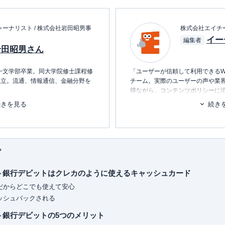
ーナリスト / 株式会社岩田昭男事
株式会社エイチ
イー
編集者
岩田昭男さん
第一文学部卒業。同大学院修士課程修
「ユーザーが信頼して利用できるW
独立。流通、情報通信、金融分野を
チーム。実際のユーザーの声や業
得ながら、コンテンツポリシーに
ます。暮らしに関するトピックを
続きを見る
続き
マネーの研究で、すでに30年間に
消し、最適な選択を支援するため
いる。
■書籍
初心者でもわかる！お金に関するア
プ
経出版・現カドカワ）
■保有資格
洋経済新報社）
KTAA団体シルバー認証マーク
（20
ト銀行デビットはクレカのように使えるキャッシュカード
バル戦争
」（ダイヤモンド社）
■許認可
Aだからどこでも使えて安心
ＰＨＰ）
有料職業紹介事業
（厚生労働大臣
ャッシュバックされる
（ＮＨＫ出版）
ユ-302788
）
クも50冊以上監修しキャッシュレ
ト銀行デビットの5つのメリット
を続けている。