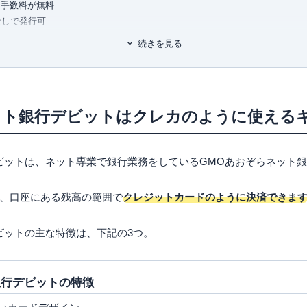
る手数料が無料
なしで発行可
カード道場」、まぐまぐでメルマガ
銀行デビットなら不正利用されても100万円まで補償
続きを見る
ピングできる
ンネル「岩田昭男のキャッシュレス道
録もできる
ト銀行デビットで感じる3つのデメリット
ビットカードがある
ット銀行デビットはクレカのように使える
料が33,000円（税込）と高額
トカードと完全に同じではない
ビットは、ネット専業で銀行業務をしているGMOあおぞらネット
フルなビジネスデビットカードを発行できる
ト銀行デビットの基本情報まとめ
、口座にある残高の範囲で
クレジットカードのように決済できま
ビットの主な特徴は、下記の3つ。
銀行デビットの特徴