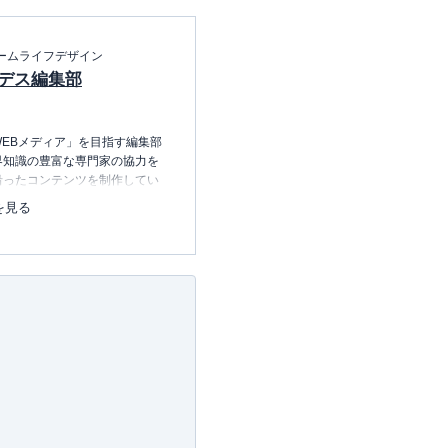
ームライフデザイン
デス編集部
EBメディア」を目指す編集部
界知識の豊富な専門家の協力を
沿ったコンテンツを制作してい
中心に、読者の「まよい」を解
を見る
のコンテンツを制作中です。
レコレの選び方BOOK
23.12.20～）
許可・
許可番号：23-