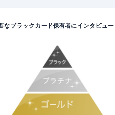
イント制度
満なこと
必要なブラックカード保有者にインタビュー
ドの特典・サービス
特典
償など
オンが欲しい！」と夢見ている方