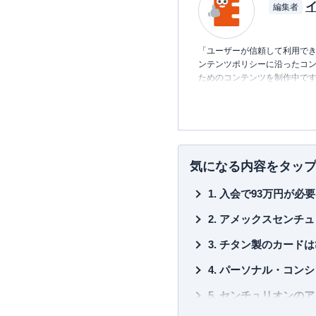
編集者
「ユーザーが信頼して利用でき
ンテンツポリシーに沿ったコ
ためのコンテンツを制作中で
■書籍
初心者でもわかる！お金に関す
■保有資格
KTAA団体シルバー認証マーク
気になる内容をタッ
■許認可
入会で93万円が必
有料職業紹介事業
（厚生労働
アメックスセンチュ
チタン製のカードは
パーソナル・コンシ
センチュリオンのア