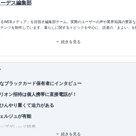
イーデス編集部
るWEBメディア」を目指す編集部チーム。実際のユーザーの声や業界知識の豊富
ンテンツを制作しています。暮らしに関するトピックを中心に、読者の「まよい」を
す。
続きを見る
るアレコレの選び方BOOK
（2023.12.20～）
プ
要なブラックカード保有者にインタビュー
大臣許可・
許可番号：23-ユ-302788
）
リオン招待は個人携帯に直接電話が！
ひんやり重くて迫力がある
ェルジュが有能
ップグレード特典
続きを見る