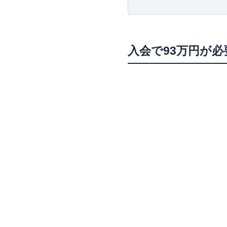
センチュリオンのポ
センチュリオンで不
お話を伺った感想
入会で93万円が
センチュリオンカー
トラベル系の特典
ライフスタイル系の
旅行保険やその他補
「いつかセンチュリ