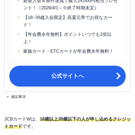
新規入会＆条件達成で最大24,000円相当プレゼ
ETCカード発行期間
最短1週間
ント！（2026/4/1～※終了時期未定）
【18~39歳入会限定】高還元率でお得なカー
マイル還元率（最大）
0.3％～0.78％
ド！
旅行傷害保険
海外旅行傷害保険（利用付帯）
【年会費永年無料】ポイントいつでも2倍以
上！
ポイント名
J-POINT
家族カード・ETCカードが年会費永年無料！
締め日・支払日
公式サイト参照
原則として18歳以上39歳以下で、本
人または配偶者に安定継続収入のある
公式サイトへ
方。または高校生を除く18歳以上で学
生の方。
申し込み条件
[家族カードの場合]生計を同一にする
配偶者・親・子供(高校生を除く18歳
補足事項
以上)の方。 ※本会員が学生の場合
は、申し込みできません。
JCBカードWは、
18歳以上39歳以下の人が申し込めるクレジッ
金融機関のスマホアプリやキャッシュ
トカード
です。
カード、通帳など口座情報がわかるも
必要書類
の ・日本国内発行の運転免許証また