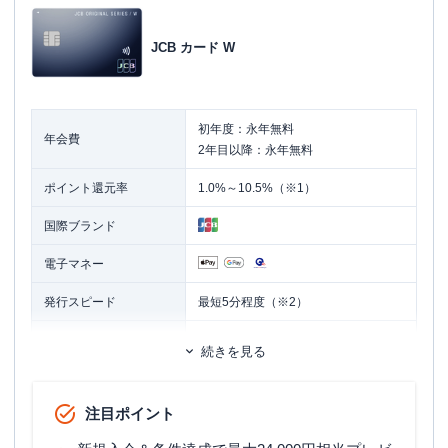
JCB カード W
初年度：永年無料
年会費
2年目以降：永年無料
ポイント還元率
1.0%～10.5%（※1）
国際ブランド
電子マネー
発行スピード
最短5分程度（※2）
ETCカード
追加カード
続きを見る
家族カード
ETCカード発行手数料
無料
注目ポイント
ETCカード年会費
無料