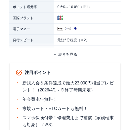
ポイント還元率
0.5%～10.0%（※1）
国際ブランド
電子マネー
発行スピード
最短5分程度（※2）
ETCカード
追加カード
続きを見る
家族カード
ETCカード発行手数料
無料
注目ポイント
ETCカード年会費
無料
新規入会＆条件達成で最大23,000円相当プレゼ
ETCカード発行期間
最短1週間
ント！（2026/4/1～※終了時期未定）
年会費永年無料！
マイル還元率（最大）
0.3％～0.78％
家族カード・ETCカードも無料！
旅行傷害保険
海外旅行傷害保険（利用付帯）
スマホ保険付帯！修理費用まで補償（家族端末
ポイント名
J-POINT
も対象）（※3）