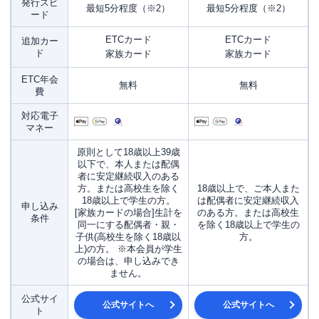
発行スピ
最短5分程度（※2）
最短5分程度（※2）
ード
ETCカード
ETCカード
追加カー
ド
家族カード
家族カード
ETC年会
無料
無料
費
対応電子
マネー
原則として18歳以上39歳
以下で、本人または配偶
者に安定継続収入のある
方。または高校生を除く
18歳以上で、ご本人また
18歳以上で学生の方。
は配偶者に安定継続収入
申し込み
[家族カードの場合]生計を
のある方。または高校生
条件
同一にする配偶者・親・
を除く18歳以上で学生の
子供(高校生を除く18歳以
方。
上)の方。 ※本会員が学生
の場合は、申し込みでき
ません。
公式サイ
公式サイトへ
公式サイトへ
ト