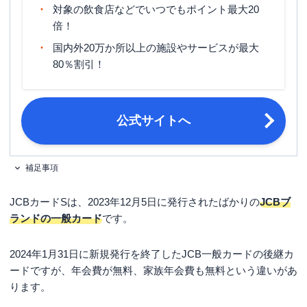
締め日・支払日
公式サイト参照
対象の飲食店などでいつでもポイント最大20
倍！
18歳以上で、ご本人または配偶者に安
国内外20万か所以上の施設やサービスが最大
申し込み条件
定継続収入のある方。または高校生を
除く18歳以上で学生の方。
80％割引！
公式サイトへ
補足事項
JCBカードSは、2023年12月5日に発行されたばかりの
JCBブ
ランドの一般カード
です。
2024年1月31日に新規発行を終了したJCB一般カードの後継カ
ードですが、年会費が無料、家族年会費も無料という違いがあ
ります。