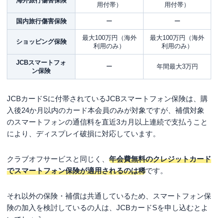
海外旅行傷害保険
用付帯）
用付帯）
国内旅行傷害保険
ー
ー
最大100万円（海外
最大100万円（海外
ショッピング保険
利用のみ）
利用のみ）
JCBスマートフォ
ー
年間最大3万円
ン保険
JCBカードSに付帯されているJCBスマートフォン保険は、購
入後24か月以内のカード本会員のみが対象ですが、補償対象
のスマートフォンの通信料を直近3カ月以上連続で支払うこと
により、ディスプレイ破損に対応しています。
クラブオフサービスと同じく、
年会費無料のクレジットカード
でスマートフォン保険が適用されるのは稀
です。
それ以外の保険・補償は共通しているため、スマートフォン保
険の加入を検討しているの人は、JCBカードSを申し込むとよ