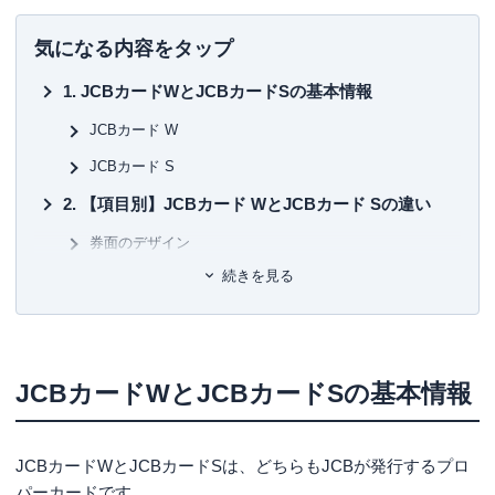
気になる内容をタップ
JCBカードWとJCBカードSの基本情報
JCBカード W
JCBカード S
【項目別】JCBカード WとJCBカード Sの違い
券面のデザイン
続きを見る
申し込み条件
年会費
ポイント還元率
JCBカードWとJCBカードSの基本情報
特典・付帯サービス
保険・補償
JCBカードWとJCBカードSはどちらを選ぶべ
JCBカードWとJCBカードSは、どちらもJCBが発行するプロ
き？
パーカードです。