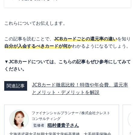
これらについてお伝えします。
この記事を読むことで、
JCBカードごとの還元率の違い
を知り
自分が入会するべきカードが何か
わかるようになるでしょう。
▼JCBカードについては、こちらの記事もぜひ参考にしてみて
ください。
JCBカード徹底比較！特徴や年会費、還元率
関連記事
とメリット・デメリットを解説
ファイナンシャルプランナー / 株式会社クレスト
コンサルティング
稲村優貴子さん
監修者
北海道武蔵女子短期大学英文学科卒業後、大手損害保険会
「