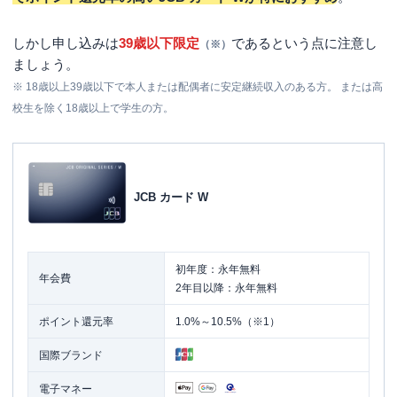
しかし申し込みは
39歳以下限定
であるという点に注意し
（※）
ましょう。
※ 18歳以上39歳以下で本人または配偶者に安定継続収入のある方。 または高
校生を除く18歳以上で学生の方。
JCB カード W
初年度：永年無料
年会費
2年目以降：永年無料
ポイント還元率
1.0%～10.5%（※1）
国際ブランド
電子マネー