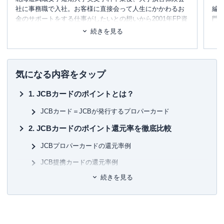
社に事務職で入社。お客様に直接会って人生にかかわるお
編
金のサポートをする仕事がしたいとの想いから2001年FP資
門
格を取得し独立。
テ
続きを見る
現在FP For You代表としてメディア出演・相談・講演・
に
執筆業務を行っている。年間500件の個別相談をこなし、２
め
０年以上のキャリアで教育資金・住宅資金・離婚カウンセ
リング等相談内容は多岐にわたる。
■書
気になる内容をタップ
趣味は、旅行・スカッシュ・食べ歩き・お得情報収集。
初
活動紹介：ＵＨＢテレビ Ｕ型ワイド「年金について」
JCBカードのポイントとは？
「株主優待について」「今年の金融動向」 ＨＴＢテレビ
■保
イチオシ！「おかねのミカタ」、コメンテーター他 著書：
KT
JCBカード＝JCBが発行するプロパーカード
「年収の２割が勝手に貯まる家計整え術」（河出書房新
JCBカードのポイント還元率を徹底比較
社）
■許
有
JCBプロパーカードの還元率例
ユ-3
JCB提携カードの還元率例
続きを見る
ポイント高還元となるおすすめの交換先は？
ポイント交換先一覧
マイル交換先一覧