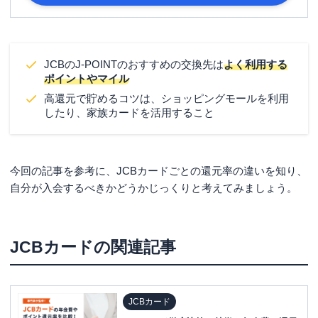
楽天会員に登録済み、満18歳以上、本
人または配偶者に安定した収入のある
申し込み条件
方、または高校生を除く18歳以上で学
生の方。
JCBのJ-POINTのおすすめの交換先は
よく利用する
ポイントやマイル
■公的証書（住民票の写しあるいは印
高還元で貯めるコツは、ショッピングモールを利用
鑑登録証明書）の原本いずれか1点
したり、家族カードを活用すること
か、下記のコピーいずれか2点 ・住民
必要書類
表の写し ・印鑑登録証明書 ・運転免
許証 ・個人番号カード ・在留カード
・パスポート（日本政府発行）
今回の記事を参考に、JCBカードごとの還元率の違いを知り、
自分が入会するべきかどうかじっくりと考えてみましょう。
JCBカード
の関連記事
JCBカード