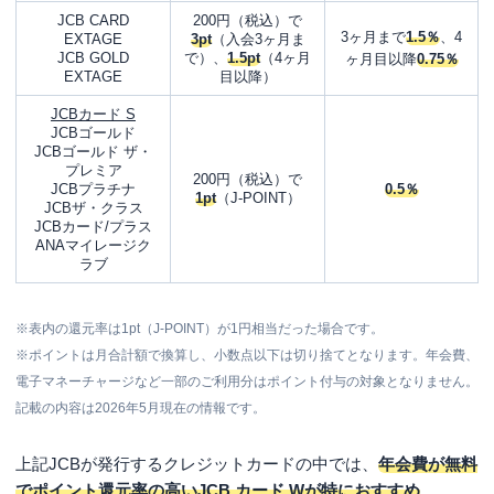
JCB CARD
200円（税込）で
3ヶ月まで
1.5％
、4
EXTAGE
3pt
（入会3ヶ月ま
JCB GOLD
で）、
1.5pt
（4ヶ月
ヶ月目以降
0.75％
EXTAGE
目以降）
JCBカード S
JCBゴールド
JCBゴールド ザ・
プレミア
200円（税込）で
JCBプラチナ
0.5％
1pt
（J-POINT）
JCBザ・クラス
JCBカード/プラス
ANAマイレージク
ラブ
※表内の還元率は1pt（J-POINT）が1円相当だった場合です。
※ポイントは月合計額で換算し、小数点以下は切り捨てとなります。年会費、
電子マネーチャージなど一部のご利用分はポイント付与の対象となりません。
記載の内容は2026年5月現在の情報です。
上記JCBが発行するクレジットカードの中では、
年会費が無料
でポイント還元率の高いJCB カード Wが特におすすめ
。