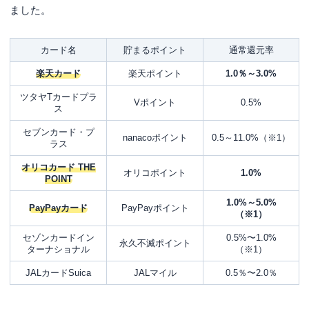
ました。
カード名
貯まるポイント
通常還元率
楽天カード
楽天ポイント
1.0％～3.0%
ツタヤTカードプラ
Vポイント
0.5%
ス
セブンカード・プ
nanacoポイント
0.5～11.0%（※1）
ラス
オリコカード THE
オリコポイント
1.0%
POINT
1.0%～5.0%
PayPayカード
PayPayポイント
（※1）
セゾンカードイン
0.5%〜1.0%
永久不滅ポイント
ターナショナル
（※1）
JALカードSuica
JALマイル
0.5％〜2.0％