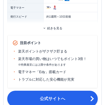
電子マネー
発行スピード
約1週間～10日前後
ETCカード
追加カード
続きを見る
家族カード
ETCカード発行手数料
無料
注目ポイント
ETCカード年会費
550円（税込）
楽天ポイントがザクザク貯まる
ETCカード発行期間
申し込みから通常約2週間
楽天市場の買い物はいつでもポイント3倍！
※特典進呈には上限や条件があります
マイル還元率（最大）
0.5％
電子マネー「Edy」搭載カード
旅行傷害保険
海外旅行傷害保険
トラブルに対応した安心機能が充実
ポイント名
楽天ポイント
締め日：毎月末日・支払日：翌月27日
締め日・支払日
（金融機関が休業日の場合は翌営業
公式サイトへ
日）