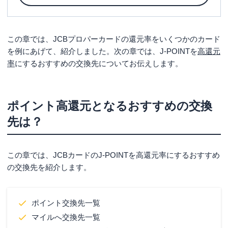
を選択していることになります。
大きな違いは、
JCBの「プロパーカード」ならJ-
この章では、JCBプロパーカードの還元率をいくつかのカード
POINT
で貯まり、
「提携カード」ならその発行会
を例にあげて、紹介しました。次の章では、J-POINTを
高還元
社のポイント
で貯まることです。
率
にするおすすめの交換先についてお伝えします。
通常還元率が良いカードで1％なので、カード選び
で大切な点は
そのカード独自のポイントが自分に
あっているか、貯めやすく交換しやすいか
になり
ポイント高還元となるおすすめの交換
ます。
先は？
どのJCBカードを持つかは自分のライフスタイル
でどのような場所で買い物をするか、貯めたポイ
この章では、JCBカードのJ-POINTを高還元率にするおすすめ
ントをどのように利用するか具体的にイメージし
の交換先を紹介します。
て選ぶとよいでしょう。
JCBの「プロパーカード」でおすすめなのが
ポイント交換先一覧
「JCB カード W」です。
39歳までしか作ることが
マイルへ交換先一覧
できません
が、年会費無料で還元率は1％。