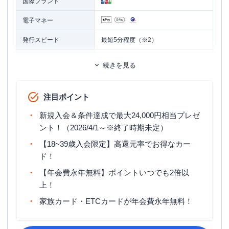
国際ブランド
電子マネー
発行スピード
最短5分程度（※2）
ETCカード
追加カード
続きを見る
家族カード
ETCカード発行手数料
無料
注目ポイント
ETCカード年会費
無料
新規入会＆条件達成で最大24,000円相当プレゼ
ETCカード発行期間
最短1週間
ント！（2026/4/1～※終了時期未定）
【18~39歳入会限定】高還元率でお得なカー
マイル還元率（最大）
0.3％～0.78％
ド！
旅行傷害保険
海外旅行傷害保険（利用付帯）
【年会費永年無料】ポイントいつでも2倍以
上！
ポイント名
J-POINT
家族カード・ETCカードが年会費永年無料！
締め日・支払日
公式サイト参照
原則として18歳以上39歳以下で、本