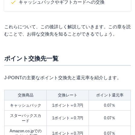
そのまま持ち続けると40歳を超えても永年年会費
キャッシュバックやギフトカードへの交換
無料です。
「提携カード」では、年会費無料の「楽天カー
これらについて、この後詳しく解説していきます。この章を読
ド」がおすすめです。
むことで、お得な交換先を知ることができるでしょう。
楽天銀行・楽天トラベル・楽天証券・楽天市場・
楽天モバイルなど、楽天だけで経済活動のほとん
どができるため楽天系列で揃えるとポイントがど
ポイント交換先一覧
んどん貯まります。
ドラッグストアやガソリンスタンドなどのお店で
提示するだけでも楽天ポイントが貯まる
のも魅力
J-POINTの主要なポイント交換先と還元率を紹介します。
です。
交換商品
交換レート
ポイント還元率
キャッシュバック
1ポイント＝0.7円
0.07％
スターバックスカ
1ポイント＝0.7円
0.07％
ード
Amazon.co.jpでの
1ポイント＝0.7円
0.07％