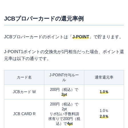
JCBプロパーカードの還元率例
JCBプロパーカードのポイントは「
J-POINT
」で貯まります。
J-POINT1ポイントの交換先が1円相当だった場合、ポイント還
元率は以下の通りです。
J-POINT付与ルー
カード名
通常還元率
ル
200円（税込）で
JCBカード W
1.0％
2pt
200円（税込）で
2pt
1.0％
JCB CARD R
リボ払い手数料請
2.0％
求有りで200円（税
込）で
4pt