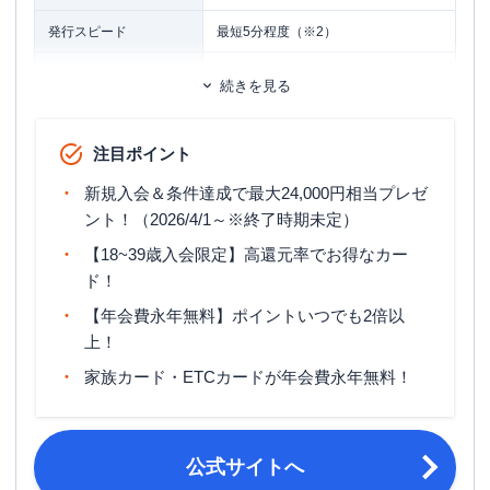
発行スピード
最短5分程度（※2）
ETCカード
追加カード
続きを見る
家族カード
ETCカード発行手数料
無料
注目ポイント
ETCカード年会費
無料
新規入会＆条件達成で最大24,000円相当プレゼ
ETCカード発行期間
最短1週間
ント！（2026/4/1～※終了時期未定）
【18~39歳入会限定】高還元率でお得なカー
マイル還元率（最大）
0.3％～0.78％
ド！
旅行傷害保険
海外旅行傷害保険（利用付帯）
【年会費永年無料】ポイントいつでも2倍以
上！
ポイント名
J-POINT
家族カード・ETCカードが年会費永年無料！
締め日・支払日
公式サイト参照
原則として18歳以上39歳以下で、本
人または配偶者に安定継続収入のある
公式サイトへ
方。または高校生を除く18歳以上で学