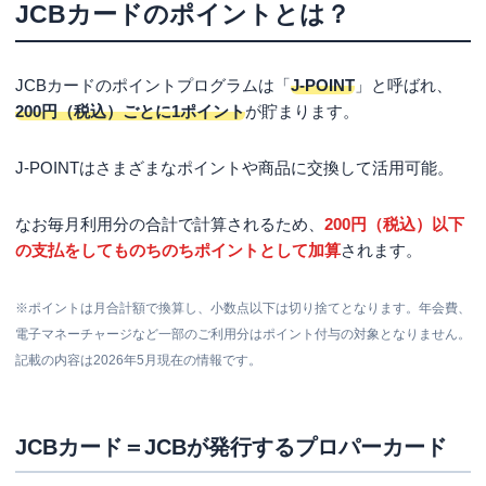
JCBカードのポイントとは？
よく利用するポイントやマイルへの移行がおすすめ！
キャッシュバックやギフトカードは汎用性が高い
JCBカードのポイントプログラムは「
JCBカードのポイントを高還元で貯めるコツ
J-POINT
」と呼ばれ、
200円（税込）ごとに1ポイント
が貯まります。
ポイントモールを利用する
家族カードを活用する
J-POINTはさまざまなポイントや商品に交換して活用可能。
まとめ
なお毎月利用分の合計で計算されるため、
200円（税込）以下
の支払をしてものちのちポイントとして加算
されます。
※ポイントは月合計額で換算し、小数点以下は切り捨てとなります。年会費、
電子マネーチャージなど一部のご利用分はポイント付与の対象となりません。
記載の内容は2026年5月現在の情報です。
JCBカード＝JCBが発行するプロパーカード