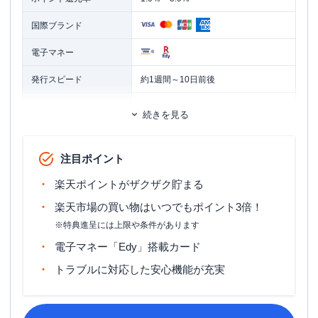
国際ブランド
電子マネー
発行スピード
約1週間～10日前後
ETCカード
追加カード
続きを見る
家族カード
ETCカード発行手数料
無料
注目ポイント
ETCカード年会費
550円（税込）
楽天ポイントがザクザク貯まる
ETCカード発行期間
申し込みから通常約2週間
楽天市場の買い物はいつでもポイント3倍！
※特典進呈には上限や条件があります
マイル還元率（最大）
0.5％
電子マネー「Edy」搭載カード
旅行傷害保険
海外旅行傷害保険
トラブルに対応した安心機能が充実
ポイント名
楽天ポイント
締め日：毎月末日・支払日：翌月27日