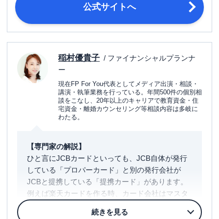
締め日・支払日
（金融機関が休業日の場合は翌営業
公式サイトへ
日）
楽天会員に登録済み、満18歳以上、本
人または配偶者に安定した収入のある
申し込み条件
方、または高校生を除く18歳以上で学
稲村優貴子
/ ファイナンシャルプランナ
生の方。
ー
■公的証書（住民票の写しあるいは印
現在FP For You代表としてメディア出演・相談・
鑑登録証明書）の原本いずれか1点
講演・執筆業務を行っている。年間500件の個別相
談をこなし、20年以上のキャリアで教育資金・住
か、下記のコピーいずれか2点 ・住民
必要書類
宅資金・離婚カウンセリング等相談内容は多岐に
表の写し ・印鑑登録証明書 ・運転免
わたる。
許証 ・個人番号カード ・在留カード
・パスポート（日本政府発行）
【専門家の解説】
ひと言にJCBカードといっても、JCB自体が発行
している「プロパーカード」と別の発行会社が
JCBと提携している「提携カード」があります。
例えば楽天カードを作る時、カード会社はマスタ
ーにするかJCBにするかなど選択するのは、楽天
カードだけれどどこのカード会社と提携させるか