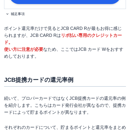
生の方。
申し込み条件
[家族カードの場合]生計を同一にする
配偶者・親・子供(高校生を除く18歳
補足事項
以上)の方。 ※本会員が学生の場合
は、申し込みできません。
ポイント還元率だけで見るとJCB CARD Rが最もお得に感じ
られますが、JCB CARD Rは
リボ払い専用のクレジットカー
金融機関のスマホアプリやキャッシュ
ド。
カード、通帳など口座情報がわかるも
必要書類
の ・日本国内発行の運転免許証また
使い方に注意が必要
なため、ここではJCB カード Wをおすす
は運転経歴証明書
めしております。
JCB提携カードの還元率例
続いて、プロパーカードではなくJCB提携カードの還元率の例
を紹介します。こちらはカード発行会社が異なるので、提携カ
ードによって貯まるポイントが異なります。
それぞれのカードについて、貯まるポイントと還元率をまとめ