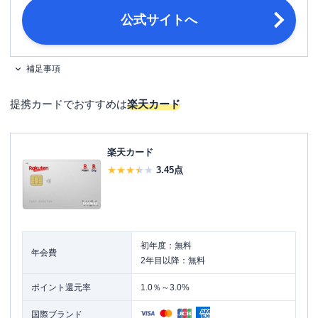
人または配偶者に安定継続収入のある
公式サイトへ
方。または高校生を除く18歳以上で学
生の方。
申し込み条件
[家族カードの場合]生計を同一にする
配偶者・親・子供(高校生を除く18歳
補足事項
以上)の方。 ※本会員が学生の場合
は、申し込みできません。
提携カードでおすすめは
楽天カード
金融機関のスマホアプリやキャッシュ
カード、通帳など口座情報がわかるも
必要書類
楽天カード
の ・日本国内発行の運転免許証また
は運転経歴証明書
3.45
点
初年度：無料
年会費
2年目以降：無料
ポイント還元率
1.0％～3.0%
国際ブランド