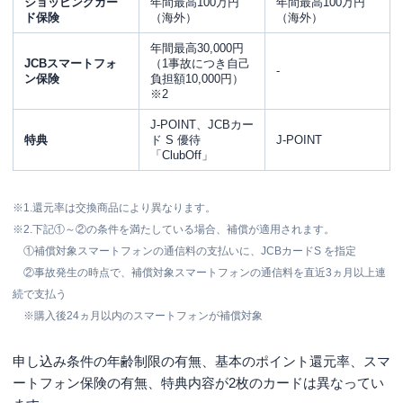
ショッピングガー
年間最高100万円
年間最高100万円
ド保険
（海外）
（海外）
年間最高30,000円
JCBスマートフォ
（1事故につき自己
-
ン保険
負担額10,000円）
※2
J-POINT、JCBカー
特典
ド S 優待
J-POINT
「ClubOff」
※1.
還元率は交換商品により異なります。
※2.
下記①～②の条件を満たしている場合、補償が適用されます。
①補償対象スマートフォンの通信料の支払いに、JCBカードS を指定
②事故発生の時点で、補償対象スマートフォンの通信料を直近3ヵ月以上連
続で支払う
※購入後24ヵ月以内のスマートフォンが補償対象
申し込み条件の年齢制限の有無、基本のポイント還元率、スマ
ートフォン保険の有無、特典内容が2枚のカードは異なってい