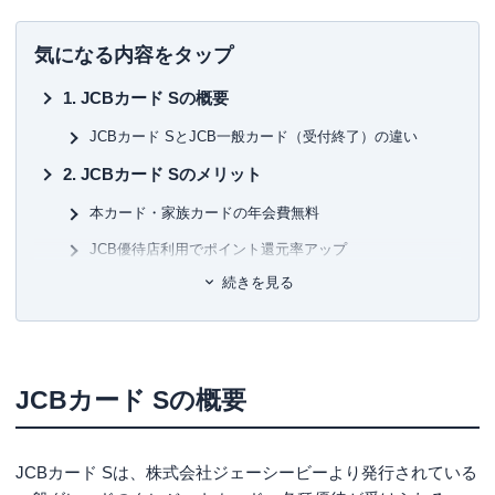
■書籍
初心者でもわかる！お金に関するアレコレの選び方BOOK
気になる内容をタップ
■保有資格
JCBカード Sの概要
KTAA団体シルバー認証マーク
（2023.12.20～）
JCBカード SとJCB一般カード（受付終了）の違い
■許認可
JCBカード Sのメリット
有料職業紹介事業
（厚生労働大臣許可・
許可番号：23-
ユ-302788
）
本カード・家族カードの年会費無料
JCB優待店利用でポイント還元率アップ
続きを見る
旅行・出張、レジャー、日常生活などあらゆる用途やシ
ーンで活用できる
スマートフォン保険が付帯している
セキュリティや安心して使える機能が充実している
JCBカード Sの概要
ナンバーレスカードとカード番号記載カードの2種類か
ら選べる
JCBカード Sは、株式会社ジェーシービーより発行されている
即時発行に対応している