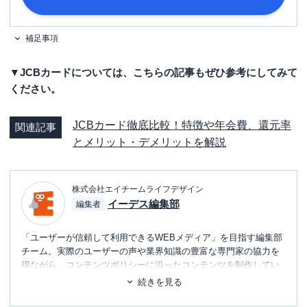
補足事項
▼JCBカードについては、こちらの記事もぜひ参考にしてみて
ください。
JCBカード徹底比較！特徴や年会費、還元率
関連記事
とメリット・デメリットを解説
株式会社エイチームライフデザイン
イーデス編集部
編集者
「ユーザーが信頼して利用できるWEBメディア」を目指す編集部
チーム。実際のユーザーの声や業界知識の豊富な専門家の協力を
得ながら、コンテンツポリシーに沿ったコンテンツを制作してい
ます。暮らしに関するトピックを中心に、読者の「まよい」を解
続きを見る
消し、最適な選択を支援するためのコンテンツを制作中です。