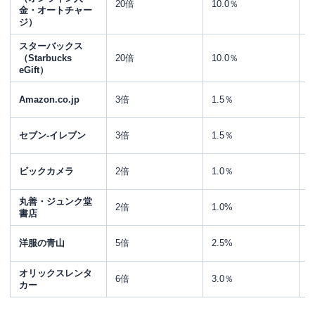
20倍
10.0％
金・オートチャー
ジ）
スターバックス
1
（Starbucks
20倍
10.0％
eGift）
Amazon.co.jp
3倍
1.5％
セブン‐イレブン
3倍
1.5％
ビックカメラ
2倍
1.0％
丸善・ジュンク堂
2倍
1.0%
書店
洋服の青山
5倍
2.5%
オリックスレンタ
6倍
3.0％
カー