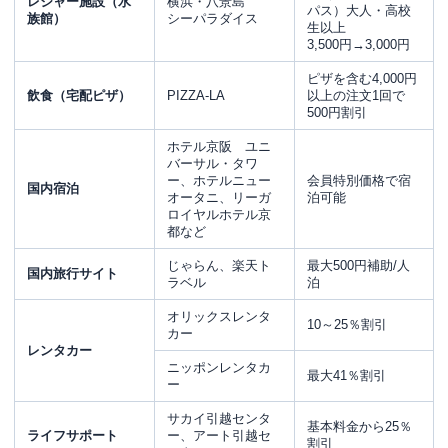
レジャー施設（水
横浜・八景島
パス）大人・高校
族館）
シーパラダイス
生以上
3,500円→3,000円
ピザを含む4,000円
飲食（宅配ピザ）
PIZZA-LA
以上の注文1回で
500円割引
ホテル京阪 ユニ
バーサル・タワ
ー、ホテルニュー
会員特別価格で宿
国内宿泊
オータニ、リーガ
泊可能
ロイヤルホテル京
都など
じゃらん、楽天ト
最大500円補助/人
国内旅行サイト
ラベル
泊
オリックスレンタ
10～25％割引
カー
レンタカー
ニッポンレンタカ
最大41％割引
ー
サカイ引越センタ
基本料金から25％
ライフサポート
ー、アート引越セ
割引