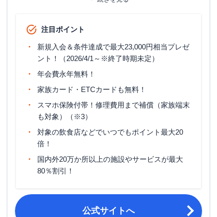
家族カード
ETCカード発行手数料
無料
注目ポイント
ETCカード年会費
無料
新規入会＆条件達成で最大23,000円相当プレゼ
ETCカード発行期間
最短1週間
ント！（2026/4/1～※終了時期未定）
年会費永年無料！
マイル還元率（最大）
0.3％～0.78％
家族カード・ETCカードも無料！
旅行傷害保険
海外旅行傷害保険（利用付帯）
スマホ保険付帯！修理費用まで補償（家族端末
ポイント名
J-POINT
も対象）（※3）
締め日・支払日
公式サイト参照
対象の飲食店などでいつでもポイント最大20
倍！
18歳以上で、ご本人または配偶者に安
国内外20万か所以上の施設やサービスが最大
申し込み条件
定継続収入のある方。または高校生を
除く18歳以上で学生の方。
80％割引！
公式サイトへ