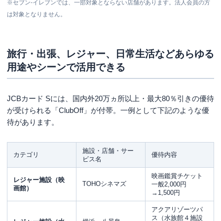
※セブン‐イレブンでは、一部対象とならない店舗があります。法人会員の方
は対象となりません。
旅行・出張、レジャー、日常生活などあらゆる
用途やシーンで活用できる
JCBカード Sには、国内外20万ヵ所以上・最大80％引きの優待
が受けられる「ClubOff」が付帯。一例として下記のような優
待があります。
施設・店舗・サー
カテゴリ
優待内容
ビス名
映画鑑賞チケット
レジャー施設（映
TOHOシネマズ
一般2,000円
画館）
→1,500円
アクアリゾーツパ
ス（水族館４施設