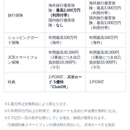
海外旅行傷害保
海外旅行傷害保
険：最高3,000万円
険：
最高2,000万円
（利用付帯）
旅行保険
（利用付帯）
国内旅行傷害保
国内旅行傷害保
険：最高3,000万円
険：
なし
（利用付帯）
ショッピングガー
年間最高100万円
年間最高100万円
ド保険
（海外）
（海外）
年間最高30,000円
年間最高30,000円
JCBスマートフォ
（1事故につき自己
（1事故につき自己
ン保険
負担額10,000円）
負担額10,000円）
（※3）
（※3）
J-POINT、
JCBカー
特典
ド S優待
J-POINT
「ClubOff」
※1.
還元率は交換商品により異なります。
※2.年間50万円以上の利用で、家族カードも含めた年会費が無料になる。
※3.
下記①～②の条件を満たしている場合、補償が適用されます。
①補償対象スマートフォンの通信料の支払いに、JCBカードS を指定