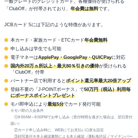
一般グレードのクレジットカード。各種優待が受けられる
JCBカード Sのデメリット
「ClubOff」が付帯されており、
年会費は無料
です。
国内旅行傷害保険の付帯がない
JCBカード Sには下記のような特徴があります。
基本のポイント還元率0.5％と標準的
国際ブランドはJCBのみ
本カード・家族カード・ETCカード
年会費無料
JCBカード SとJCBカード Wとの違いを比較
申し込みは学生でも可能
電子マネーは
ApplePay・GooglePay・QUICPay
に対応
JCBカード Sがおすすめの人
国内外20万ヵ所以上・最大80％引きの優待
が受けられる
JCBカードSの評判・口コミ
「ClubOff」付帯
パートナー店で利用すると
JCBカード Sについてよくある質問
ポイント還元率最大20倍アップ
登録不要の「J-POINTボーナス」で
50万円（税込）利用毎
JCBカード Sは条件なしで年会費無料ですか？
にボーナスポイントプレゼント
JCBカード SとJCB一般カードの違いは？
モバ即申込により
最短5分
でカード発行可能
※
モバ即の入会条件
JCBカード S とJCBカード Wの違いは？
①9:00AM～8:00PMでお申し込み（受付時間を過ぎた場合は、翌日受付
JCBカード Sにはどんな優待があるの？
扱い）
②カード申し込み時に、WEBにてお支払い口座を設定
JCBカード Sのスマートフォン保険は古いスマホでも適
③顔写真付き本人確認書類による本人確認（運転免許証／マイナンバー