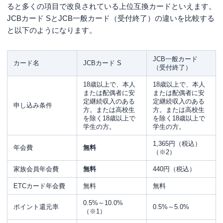
ると多くの項目で改良されている上位互換カードといえます。
JCBカード SとJCB一般カード（受付終了）の違いを比較する
と以下のようになります。
JCB一般カード
カード名
JCBカード S
（受付終了）
18歳以上で、本人
18歳以上で、本人
または配偶者に安
または配偶者に安
定継続収入のある
定継続収入のある
申し込み条件
方。または高校生
方。または高校生
を除く18歳以上で
を除く18歳以上で
学生の方。
学生の方。
1,365円（税込）
年会費
無料
（※2）
家族会員年会費
無料
440円（税込）
ETCカード年会費
無料
無料
0.5%～10.0%
ポイント還元率
0.5%～5.0%
（※1）