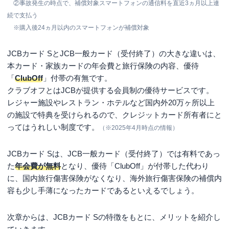
②事故発生の時点で、補償対象スマートフォンの通信料を直近3ヵ月以上連
続で支払う
※購入後24ヵ月以内のスマートフォンが補償対象
JCBカード SとJCB一般カード（受付終了）の大きな違いは、
本カード・家族カードの年会費と旅行保険の内容、優待
「
ClubOff
」付帯の有無です。
クラブオフとはJCBが提供する会員制の優待サービスです。
レジャー施設やレストラン・ホテルなど国内外20万ヶ所以上
の施設で特典を受けられるので、クレジットカード所有者にと
ってはうれしい制度です。
（※2025年4月時点の情報）
JCBカード Sは、JCB一般カード（受付終了）では有料であっ
た
年会費が無料
となり、優待「ClubOff」が付帯した代わり
に、国内旅行傷害保険がなくなり、海外旅行傷害保険の補償内
容も少し手薄になったカードであるといえるでしょう。
次章からは、JCBカード Sの特徴をもとに、メリットを紹介し