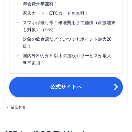
年会費永年無料！
マイル還元率（最大）
0.3％～0.78％
家族カード・ETCカードも無料！
旅行傷害保険
海外旅行傷害保険（利用付帯）
スマホ保険付帯！修理費用まで補償（家族端末
ポイント名
J-POINT
も対象）（※3）
締め日・支払日
公式サイト参照
対象の飲食店などでいつでもポイント最大20
倍！
18歳以上で、ご本人または配偶者に安
国内外20万か所以上の施設やサービスが最大
申し込み条件
定継続収入のある方。または高校生を
除く18歳以上で学生の方。
80％割引！
公式サイトへ
補足事項