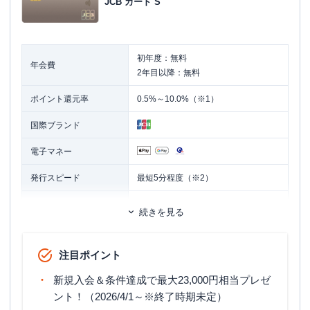
JCB カード S
初年度：無料
年会費
2年目以降：無料
ポイント還元率
0.5%～10.0%（※1）
国際ブランド
電子マネー
発行スピード
最短5分程度（※2）
ETCカード
追加カード
続きを見る
家族カード
ETCカード発行手数料
無料
注目ポイント
ETCカード年会費
無料
新規入会＆条件達成で最大23,000円相当プレゼ
ETCカード発行期間
最短1週間
ント！（2026/4/1～※終了時期未定）