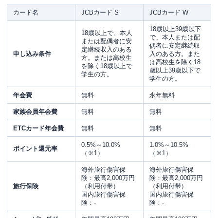
カード名
JCBカード S
JCBカード W
18歳以上39歳以下
18歳以上で、本人
で、本人または配
または配偶者に安
偶者に安定継続収
定継続収入のある
申し込み条件
入のある方。また
方。または高校生
は高校生を除く18
を除く18歳以上で
歳以上39歳以下で
学生の方。
学生の方。
年会費
無料
永年無料
家族会員年会費
無料
無料
ETCカード年会費
無料
無料
0.5%～10.0%
1.0%～10.5%
ポイント還元率
（※1）
（※1）
海外旅行傷害保
海外旅行傷害保
険：最高2,000万円
険：最高2,000万円
旅行保険
（利用付帯）
（利用付帯）
国内旅行傷害保
国内旅行傷害保
険：-
険：-