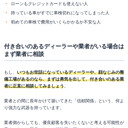
マイカーローンを利用する
ローンもクレジットカードも使えない人
車検費用の支払いを後払いや分割払いにできるか交渉す
持っている車がすでに車検切れになってしまった人
る
初めての車検で費用がいくらかかるか不安な人
親族や知人からお金を借りる
車を売却してしまう
一時抹消登録をして車の利用を一定期間やめる
付き合いのあるディーラーや業者がいる場合は
まず業者に相談
車検が切れた車を放置してはいけない5つの理由と
対処法
法律違反で罰則が課せられる
もし、
いつもお世話になっているディーラーや、顔なじみの整
備工場があるのなら、まずは勇気を出して、付き合いのある業
自賠責保険の適用外になってしまう
者に正直に相談してみましょう
。
事故を起こしたときの出費が高額になり自己破産につな
がる可能性がある
業者との間に長年かけて築いてきた「信頼関係」という、何よ
車検のための移動に手間や費用がかかる
り強力な武器を持っています。
車に乗っていなくても所有しているだけで自動車税の納
税義務は発生し続ける
業者側からしても、優良顧客を失いたくないと考える可能性が