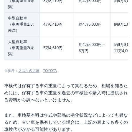
（車両重量1t未
3万8,210円
約4万5,000円
約8万3,00
満）
中型自動車
（車両重量1.5t
4万6,410円
約4万5,000円
約9万1,00
未満）
大型自動車
約4万5,000円～
約9万9,0
（車両重量2t未
5万4,610円
6万円
11万4,00
満）
※参考：
スズキ名古屋
、
TOYOTA
車検代は保有する車の重量によって異なるため、相場を知るた
めには、保有する車の重量を過去の車検証や購入時に提供され
る資料から調べないといけません。
また、車検基本料は年式や部品の劣化状況などによっても異な
るため、古い車を保有している場合は、上記の表よりも多くの
車検代がかかる可能性があります。