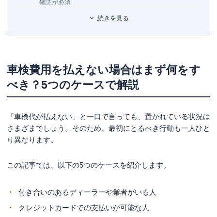
確認が必須
ローンもクレジットカードも無理なら車検費用そのもの
続きを見る
を安くする工夫を
すでに車検切れなら公道を運転してはいけない
初めての車検で不安ならまずは車検費用の内訳を把握し
車検費用を払えない場合はまず何をす
よう
べき？5つのケースで解説
車検費用の内訳や相場は？
車検費用の相場は車の種類や車検業者により異なる
「車検代が払えない」と一口で言っても、置かれている状況は
車検費用が高くなる3つの理由
さまざまでしょう。そのため、最初にとるべき行動も一人ひと
車検費用が払えない場合の対処法9選
り異なります。
車検業者を選び直す
この記事では、以下の5つのケースを紹介します。
クレジットカードでの分割払いにしてもらう
消費者金融を利用する
付き合いのあるディーラーや業者がいる人
車検ローンを利用する
クレジットカードでの支払いが可能な人