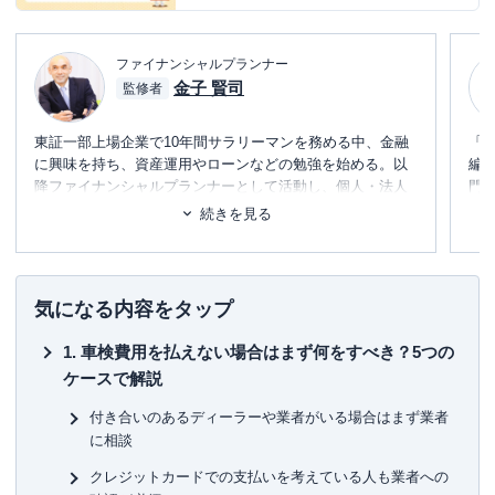
ファイナンシャルプランナー
金子 賢司
監修者
東証一部上場企業で10年間サラリーマンを務める中、金融
「
に興味を持ち、資産運用やローンなどの勉強を始める。以
編
降ファイナンシャルプランナーとして活動し、個人・法人
門
のお金に関する相談、北海道のテレビ番組のコメンテータ
テ
続きを見る
ー、年間毎年約100件のセミナー講師なども務める。趣味は
に
フィットネス。健康とお金、豊かなライフスタイルを実
め
践・発信しています。
■書
気になる内容をタップ
初
車検費用を払えない場合はまず何をすべき？5つの
■保
ケースで解説
KT
付き合いのあるディーラーや業者がいる場合はまず業者
■許
に相談
有
ユ-3
クレジットカードでの支払いを考えている人も業者への