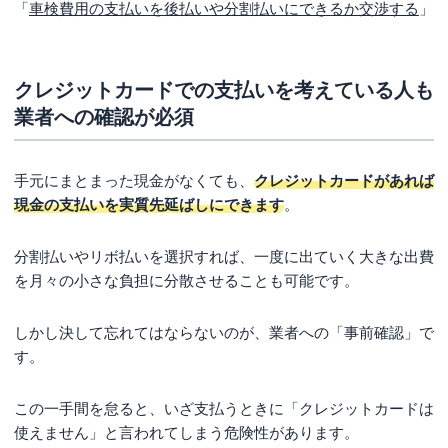
車検費用のよくある質問
「
車検費用の支払いを後払いや分割払いにできるか交渉する
」
Q.車検ローンを組めない場合どうすればよいですか？
Q.車検費用の支払いを待ってもらったり後払いにしたり
クレジットカードでの支払いを考えている人も
できる？
業者への確認が必須
Q.車検費用が高すぎる気がするのですが、なぜ高額にな
ってしまうのですか？
手元にまとまった現金がなくても、
クレジットカードがあれば
まとめ
現金の支払いを実質先延ばしにできます
。
分割払いやリボ払いを選択すれば、一度に出ていく大きな出費
を月々の小さな負担に分散させることも可能です。
しかし決して忘れてはならないのが、業者への「事前確認」で
す。
この一手間を怠ると、いざ支払うときに「クレジットカードは
使えません」と言われてしまう危険性があります。