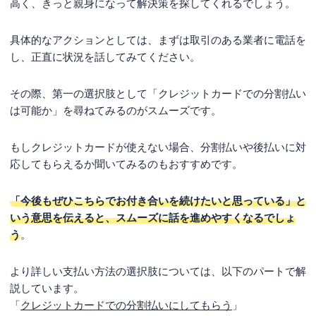
高く、きっと親身になって解決策を探してくれるでしょう。
車検切れの車を車検業者に移動するためにはレッカーや
仮ナンバーが必要
具体的なアクションとしては、まずは取引のある業者に電話を
車検費用が支払えないときはどのように相談すべ
し、正直に状況を話してみてください。
き？車検業者への伝え方を解説
相談のベストタイミングは見積もり後・入庫前
その際、第一の選択肢として「クレジットカードでの分割払い
支払い相談がしやすい業者の特徴とは？
は可能か」を尋ねてみるのがスムーズです。
車検費用に関する相談の例文とポイント
もしクレジットカードが使えない場合、分割払いや後払いに対
車検費用の交渉時に必ず避けるべきNGな伝え方
応してもらえるか聞いてみるのもおすすめです。
車検費用を払えない場合の車検ローンやカードロ
ーンの選び方
「今後もぜひこちらでお付き合いを続けたいと思っている」と
いう意思を伝えると、スムーズに話を進めやすくなるでしょ
車検費用をカバーするためのお金を借りられるローンは
う
。
3種類
あなたに合うのはどれ？車検費用のためのローンの選び
より詳しい支払い方法の選択肢については、以下のパートで解
方
説しています。
ローンを利用する前に知っておきたい4つの注意点
「
クレジットカードでの分割払いにしてもらう
」