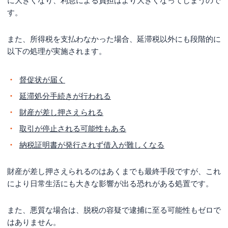
に大きくなり、利息による負担はより大きくなってしまうので
所得税の納税方法
す。
個人事業主が所得税を払えないよくあるケース
また、所得税を支払わなかった場合、延滞税以外にも段階的に
所得税の認識漏れ
以下の処理が実施されます。
資金繰りの管理不足
経費や節税の対策不足
督促状が届く
売掛金の回収不能
延滞処分手続きが行われる
個人事業主が陥りがちな所得税以外の不足
財産が差し押さえられる
住民税
取引が停止される可能性もある
納税証明書が発行されず借入が難しくなる
個人事業税
復興特別所得税
財産が差し押さえられるのはあくまでも最終手段ですが、これ
消費税
により日常生活にも大きな影響が出る恐れがある処置です。
個人事業主の所得税に関するよくある質問
また、悪質な場合は、脱税の容疑で逮捕に至る可能性もゼロで
Q.個人事業主の所得税は分割で支払える？
はありません。