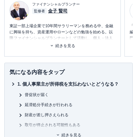
ファイナンシャルプランナー
金子 賢司
監修者
東証一部上場企業で10年間サラリーマンを務める中、金融
「
に興味を持ち、資産運用やローンなどの勉強を始める。以
編
降ファイナンシャルプランナーとして活動し、個人・法人
門
のお金に関する相談、北海道のテレビ番組のコメンテータ
テ
続きを見る
ー、年間毎年約100件のセミナー講師なども務める。趣味は
に
フィットネス。健康とお金、豊かなライフスタイルを実
め
践・発信しています。
■書
気になる内容をタップ
初
個人事業主が所得税を支払わないとどうなる？
■保
KT
督促状が届く
延滞処分手続きが行われる
■許
有
財産が差し押さえられる
ユ-3
取引が停止される可能性もある
納税証明書が発行されず借入が難しくなる
続きを見る