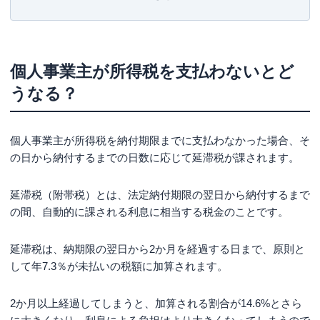
所得税を払わないと逮捕される可能性はある？
個人事業主が所得税をどうしても支払えないとき
はまずは税務署に相談を
個人事業主が所得税を支払わないとど
個人事業主が所得税を支払えないときの対処法
うなる？
振替納税制度を利用する
延納制度を利用する
個人事業主が所得税を納付期限までに支払わなかった場合、そ
の日から納付するまでの日数に応じて延滞税が課されます。
猶予制度を利用する
カードローンでお金を借りる
延滞税（附帯税）とは、法定納付期限の翌日から納付するまで
減免制度を利用する
の間、自動的に課される利息に相当する税金のことです。
債務整理する
延滞税は、納期限の翌日から2か月を経過する日まで、原則と
そもそも所得税とは
して年7.3％が未払いの税額に加算されます。
所得税はいつまでに納付する？
2か月以上経過してしまうと、加算される割合が14.6%とさら
税金を滞納している人の割合は1.0%ほど