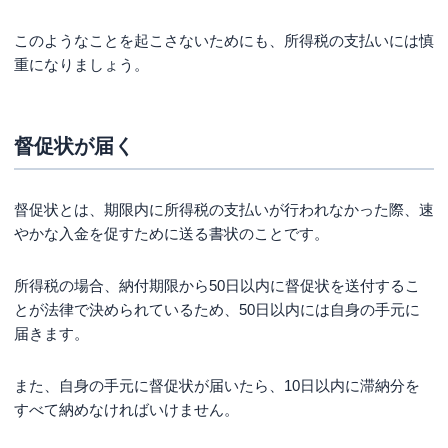
Q.個人事業主が支払うべき税金の種類は？
Q.自己破産すると税金も全額免除される？
このようなことを起こさないためにも、所得税の支払いには慎
重になりましょう。
まとめ
督促状が届く
督促状とは、期限内に所得税の支払いが行われなかった際、速
やかな入金を促すために送る書状のことです。
所得税の場合、納付期限から50日以内に督促状を送付するこ
とが法律で決められているため、50日以内には自身の手元に
届きます。
また、自身の手元に督促状が届いたら、10日以内に滞納分を
すべて納めなければいけません。