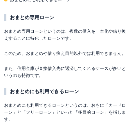
ただし審査に影響する可能性はある！
信用金庫のおまとめローン審査に落ちてしまう人
おまとめ専用ローン
の特徴
おまとめ専用ローンというのは、複数の借入を一本化や借り換
申込条件を満たしていない
えすることに特化したローンです。
安定収入がない
このため、おまとめや借り換え目的以外では利用できません。
収入が低い
他社借入額や件数が多過ぎる
また、信用金庫が直接借入先に返済してくれるケースが多いと
信用情報に問題がある
いうのも特徴です。
信用金庫おまとめローンの返済方法
おまとめにも利用できるローン
返済期日・引き落とし日
返済方法
おまとめにも利用できるローンというのは、おもに「カードロ
毎月の返済額
ーン」と「フリーローン」といった「多目的ローン」を指しま
す。
まとめ