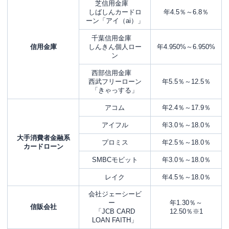
芝信用金庫
しばしんカードロ
年4.5％～6.8％
ーン「アイ（ai）」
千葉信用金庫
信用金庫
しんきん個人ロー
年4.950%～6.950%
ン
西部信用金庫
西武フリーローン
年5.5％～12.5％
「きゃっする」
アコム
年2.4％～17.9％
アイフル
年3.0％～18.0％
大手消費者金融系
プロミス
年2.5％～18.0％
カードローン
SMBCモビット
年3.0％～18.0％
レイク
年4.5％～18.0％
会社ジェーシービ
ー
年1.30％～
信販会社
「JCB CARD
12.50％※
1
LOAN FAITH」