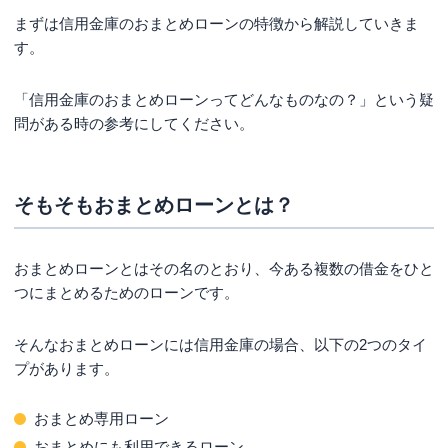
おまとめローンのデメリット・問題点
まずは信用金庫のおまとめローンの特徴から解説していきま
審査が厳しい
す。
利息が高くなってしまうことがある
「信用金庫のおまとめローンってどんなものなの？」という疑
毎月の返済額が多くなってしまうことがある
問がある時の参考にしてください。
新たな借金をしてしまう恐れがある
信用金庫のおまとめローンの契約の流れ
そもそもおまとめローンとは？
必要書類
手続きの流れ
おまとめローンとはその名のとおり、今ある複数の借金をひと
信用金庫のおまとめローンの審査基準
つにまとめるためのローンです。
審査基準
そんなおまとめローンには信用金庫の場合、以下の2つのタイ
「信用情報」も審査にとても重要！
プがあります。
アルバイト・パート勤務の人でもOK？
住宅ローンの利用中でもおまとめローンに申し込
おまとめ専用ローン
める？
おまとめにも利用できるローン