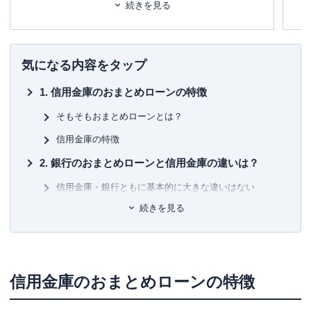
どの金融機関にも属さない独立系FPとして、金融・保険情
テ
続きを見る
報が得意。
に
また海外移住の相談などにも対応しており、特にカナダや
め
韓国への移住支援などを行っている。
「
宅建資格を取るまえに読む本
」「
貯める！儲ける！お金
■書
気になる内容をタップ
が集まる94の方法
」「
介護経験FPが語る介護のマネー&ア
初
ドバイスの本
」「
テラー必携‼ あなたのファンを増やす魔
信用金庫のおまとめローンの特徴
法の質問
」などの著書もあり。
■保
KT
そもそもおまとめローンとは？
信用金庫の特徴
■許
有
銀行のおまとめローンと信用金庫の違いは？
ユ-3
信用金庫・銀行ともに基本的に大きな違いはない
続きを見る
ただし銀行とは異なる部分もある！
借りるなら銀行と信用金庫のどちらのおまとめロ
ーンがお得？
信用金庫のおまとめローンがおすすめなのはこの
信用金庫のおまとめローンの特徴
ような人