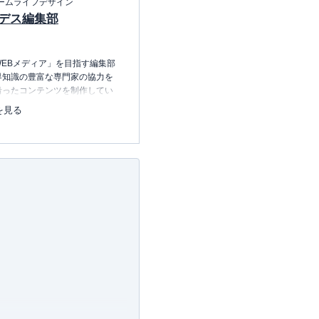
ームライフデザイン
デス編集部
EBメディア」を目指す編集部
界知識の豊富な専門家の協力を
沿ったコンテンツを制作してい
中心に、読者の「まよい」を解
を見る
のコンテンツを制作中です。
レコレの選び方BOOK
23.12.20～）
許可・
許可番号：23-