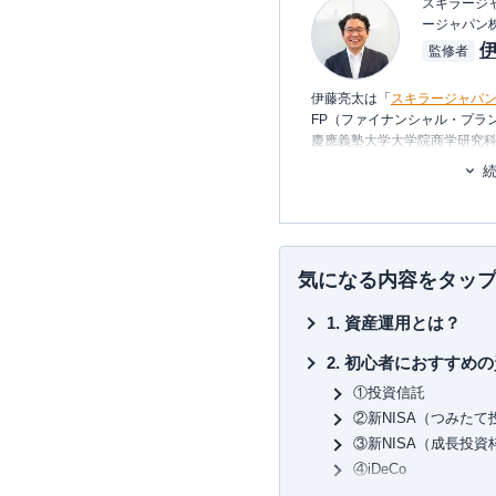
スキラージャ
ージャパン
監修者
伊藤亮太は「
スキラージャパ
FP（ファイナンシャル・プラ
慶應義塾大学大学院商学研究
り、在学中に
CFP®
を取得。
その後、証券会社にて営業・
に携わる。
現在は富裕層個人の資産設計
の提案・策定・サポート等を
ナー講師や講演
を多数行う。
気になる内容をタッ
▼書籍
資産運用とは？
7日でマスターNISA&iDeC
図解即戦力 金融のしくみがこ
初心者におすすめの
ゼロからはじめる！ お金のし
①投資信託
株で勝ち続けるための 上がる
など
②新NISA（つみたて
③新NISA（成長投資
④iDeCo
⑤ミニ株投資