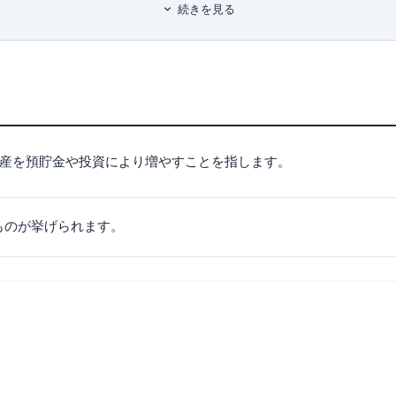
続きを見る
の資産運用方法
産運用
産運用
産運用
産を預貯金や投資により増やすことを指します。
産運用
すめの資産運用
ものが挙げられます。
産運用
産運用
め資産運用
の資産運用方法
したい方におすすめ運用方法
運用方法
用方法
が資産運用を上手に始めるポイント