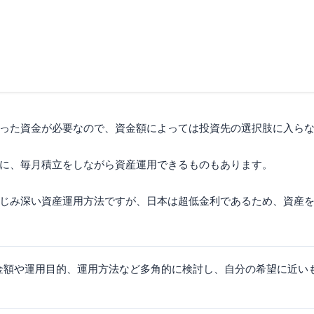
に使う金額を決める
に期待するリターン（利益額、利益幅）を決める
にかけられる時間を考える
を組み合わせる
ジ病」にならない
の証券会社
SBI証券
った資金が必要なので、資金額によっては投資先の選択肢に入ら
②楽天証券
に、毎月積立をしながら資産運用できるものもあります。
くある質問
はいくら？
の方法は？
じみ深い資産運用方法ですが、日本は超低金利であるため、資産
20年後いくらになる？
ら投資して大丈夫？
うがいいケースってあるの？
すすめの本は？
金額や運用目的、運用方法など多角的に検討し、自分の希望に近い
運用方法は？