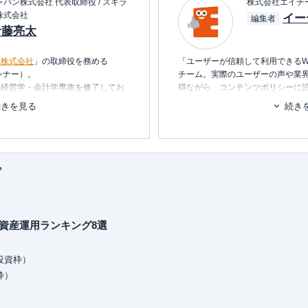
パン株式会社 代表取締役 / スキラ
株式会社エイチ
株式会社
イー
編集者
伊藤亮太
ン株式会社
」の取締役を務める
「ユーザーが信頼して利用できるW
ンナー）。
チーム。実際のユーザーの声や業
科経営学・会計学専攻を修了してお
得ながら、コンテンツポリシーに
ます。暮らしに関するトピックを
続きを見る
続き
経営企画・社長秘書・投資銀行業務
消し、最適な選択を支援するため
を中心としたマネー・ライフプラン
■書籍
行う傍ら、
資産運用に関連するセミ
初心者でもわかる！お金に関するア
プ
■保有資格
KTAA団体シルバー認証マーク
（20
oがおもしろいくらいわかる本
れ1冊でしっかりわかる教科書
■許認可
資産運用ランキング8選
くみ見るだけノート
有料職業紹介事業
（厚生労働大臣
銘柄選び黄金ルール87
ユ-302788
）
投資枠）
枠）