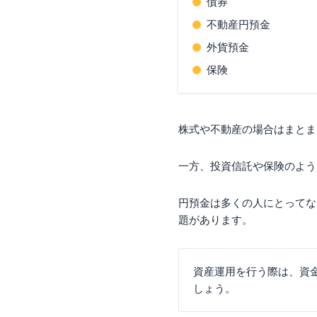
債券
ポイント①資産運用
不動産円預金
ポイント②資産運用
外貨預金
ポイント③資産運用
ポイント④投資方法
保険
ポイント⑤「ポジポ
資産運用におすすめ
おすすめの証券会社①
株式や不動産の場合はまとま
おすすめの証券会社
一方、投資信託や保険のよう
資産運用に関するよ
30代の投資額の平均
一番簡単な資産運用
円預金は多くの人にとってな
新NISAを利用すると
題があります。
貯金がいくらあった
資産運用をしないほ
資産運用の勉強にお
資産運用を行う際は、資
元本保証のある資産
しょう。
まとめ