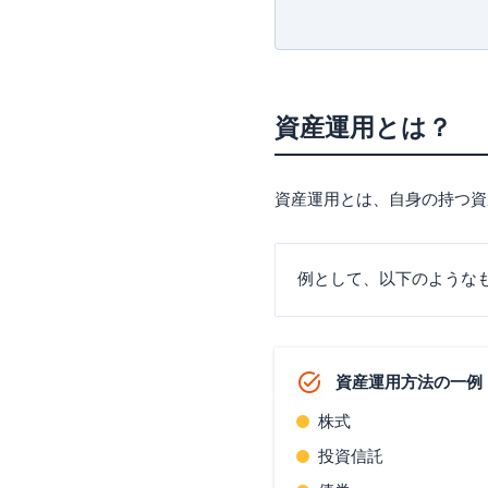
⑥ポイント投資
⑦ロボアドバイザー
⑧株式投資
【年代別】おすすめ
資産運用とは？
20代におすすめの資
30代におすすめの資
40代におすすめの資
資産運用とは、自身の持つ資
50代におすすめの資
【投資金額別】おす
例として、以下のような
10万円のおすすめ資
100万円のおすすめ資
1,000万円のおすす
【目的別】おすすめ
資産運用方法の一例
若い間に資産を増や
株式
老後資金のおすすめ
退職金のおすすめ運
投資信託
失敗を防ぐ！初心者